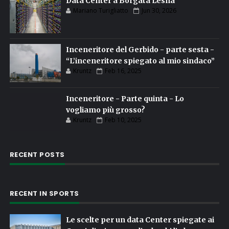
Data Center a Borgata Lesna
Mariano Turigliatto
Jun 30, 2026
Inceneritore del Gerbido - parte sesta -
“L’inceneritore spiegato al mio sindaco”
Kruntz
Feb 16, 2025
Inceneritore - Parte quinta - Lo
vogliamo più grosso?
Kruntz
Feb 10, 2025
RECENT POSTS
RECENT IN SPORTS
Le scelte per un data Center spiegate ai