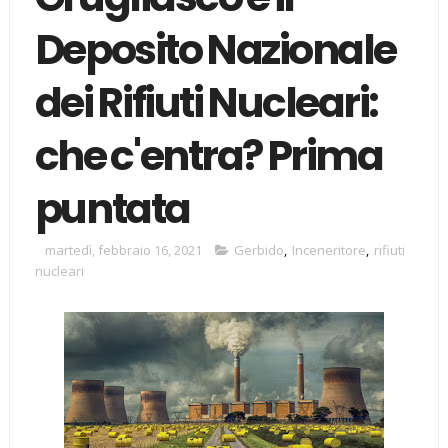
Deposito Nazionale
dei Rifiuti Nucleari:
che c'entra? Prima
puntata
martedì, febbraio 16, 2021
Gerbido
,
Inceneritore
,
rifiuti
nucleari