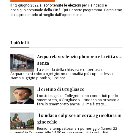
Il 12 giugno 2022 si sono tenute le elezioni per il sindaco e il
consiglio comunale della Città. Qui il nostro programma. Cerchiamo
di rappresentarlo al meglio dall'opposizione.
I più letti
Acquarelax: silenzio plumbeo e la città sta
senza
La vicenda della chiusura e riapertura di
Acquarelax si colora ogni giorno di tonalità più cupe: adesso
siamo al grigio piombo, il colore...
Il cretino di Grugliasco
I nostri cugini di Collegno sono conosciuti per lo
smemorato, a Grugliasco il sindaco ha provato a
fare lo smemorato anche lui, ma è stato...
Il sindaco colpisce ancora: agricoltura in
ginocchio
Riunione tempestosa ieri pomeriggio (lunedì 22
maggio) in Comune. Alle 14,30 erano convocati i contadini