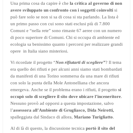
Una prima cosa da capire è che
la critica al governo di non
avere sviluppato un confronto con i soggetti coinvolti
si
può fare solo se non si sa di cosa si sta parlando. La lista è
un primo passo con cui sono stati esclusi più di 7.800
Comuni e “nella rete” sono rimaste 67 aeree con un numero
di poco superiore di Comuni.
Chi si occupa di ambiente ed
ecologia sa benissimo quanto i percorsi per realizzare grandi
opere
in Italia siano misteriosi.
Vi ricordate il progetto “
Non rifiutarti di scegliere”
? Il tema
era quello dei rifiuti e per alcuni anni siamo stati bombardati
da manifesti di una Torino sommersa da una mare di rifiuti
con solo la punta della Mole Antonelliana che ancora
emergeva.
Anche se il problema erano i rifiuti, il progetto
si
occupò solo di scegliere il sito dove ubicare l’inceneritore
.
Nessuno provò ad opporsi a questa impostazione, salvo
l’
assessora all’Ambiente di Grugliasco, Dida Neirotti,
spalleggiata dal Sindaco di allora,
Mariano Turigliatto
.
Al di là di questo, la discussione tecnica
portò il sito del