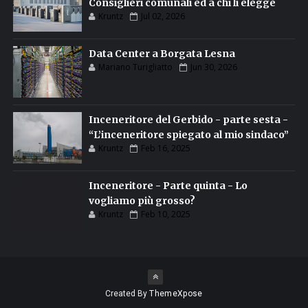
Consiglieri comunali ed a chi li elegge
Kruntz
Jul 02, 2026
Data Center a Borgata Lesna
Mariano Turigliatto
Jun 30, 2026
Inceneritore del Gerbido - parte sesta -
“L’inceneritore spiegato al mio sindaco”
Kruntz
Feb 16, 2025
Inceneritore - Parte quinta - Lo
vogliamo più grosso?
Kruntz
Feb 10, 2025
Created By
ThemeXpose