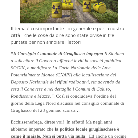
Il tema è così importante - in generale e per la nostra
città - che le cose da dire sono state divise in tre
puntate per non annoiare i lettori.
“Il Consiglio Comunale di Grugliasco impegna
Il Sindaco
a sollecitare il Governo affinché inviti la società pubblica,
SOGIN, a modificare La Carta Nazionale delle Aree
Potenzialmente Idonee (CNAPI) alla localizzazione del
Deposito Nazionale dei rifiuti radioattivi, rimuovendo da
essa il Canavese e nel dettaglio i Comuni di Caluso,
Rondissone e Mazzè.“.
Così si concludeva l’ordine del
giorno della Lega Nord discusso nel consiglio comunale di
Grugliasco del 28 gennaio scorso…
Ecchissenefrega, direte voi!
In effetti! Ma negli anni
abbiamo imparato che
la politica locale grugliaschese è
come il maiale. Non si butta via nulla
.
Ed anche un ordine