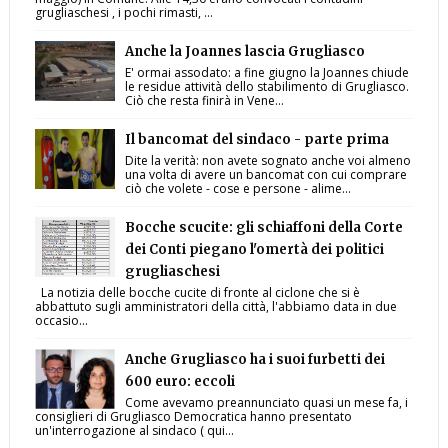
grugliaschesi , i pochi rimasti, ...
Anche la Joannes lascia Grugliasco
E' ormai assodato: a fine giugno la Joannes chiude
le residue attività dello stabilimento di Grugliasco.
Ciò che resta finirà in Vene...
Il bancomat del sindaco - parte prima
Dite la verità: non avete sognato anche voi almeno
una volta di avere un bancomat con cui comprare
ciò che volete - cose e persone - alime...
Bocche scucite: gli schiaffoni della Corte
dei Conti piegano l'omertà dei politici
grugliaschesi
La notizia delle bocche cucite di fronte al ciclone che si è
abbattuto sugli amministratori della città, l'abbiamo data in due
occasio...
Anche Grugliasco ha i suoi furbetti dei
600 euro: eccoli
Come avevamo preannunciato quasi un mese fa, i
consiglieri di Grugliasco Democratica hanno presentato
un'interrogazione al sindaco ( qui...