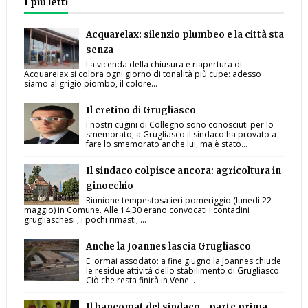
I più letti
Acquarelax: silenzio plumbeo e la città sta
senza
La vicenda della chiusura e riapertura di
Acquarelax si colora ogni giorno di tonalità più cupe: adesso
siamo al grigio piombo, il colore...
Il cretino di Grugliasco
I nostri cugini di Collegno sono conosciuti per lo
smemorato, a Grugliasco il sindaco ha provato a
fare lo smemorato anche lui, ma è stato...
Il sindaco colpisce ancora: agricoltura in
ginocchio
Riunione tempestosa ieri pomeriggio (lunedì 22
maggio) in Comune. Alle 14,30 erano convocati i contadini
grugliaschesi , i pochi rimasti, ...
Anche la Joannes lascia Grugliasco
E' ormai assodato: a fine giugno la Joannes chiude
le residue attività dello stabilimento di Grugliasco.
Ciò che resta finirà in Vene...
Il bancomat del sindaco - parte prima