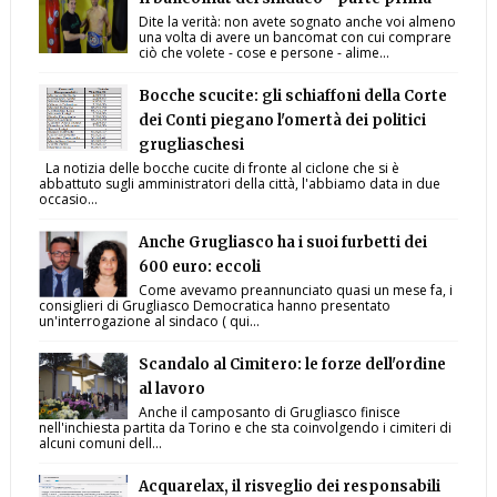
Dite la verità: non avete sognato anche voi almeno
una volta di avere un bancomat con cui comprare
ciò che volete - cose e persone - alime...
Bocche scucite: gli schiaffoni della Corte
dei Conti piegano l'omertà dei politici
grugliaschesi
La notizia delle bocche cucite di fronte al ciclone che si è
abbattuto sugli amministratori della città, l'abbiamo data in due
occasio...
Anche Grugliasco ha i suoi furbetti dei
600 euro: eccoli
Come avevamo preannunciato quasi un mese fa, i
consiglieri di Grugliasco Democratica hanno presentato
un'interrogazione al sindaco ( qui...
Scandalo al Cimitero: le forze dell'ordine
al lavoro
Anche il camposanto di Grugliasco finisce
nell'inchiesta partita da Torino e che sta coinvolgendo i cimiteri di
alcuni comuni dell...
Acquarelax, il risveglio dei responsabili