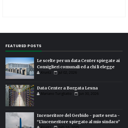
FEATURED POSTS
Le scelte per un data Center spiegate ai
Consiglieri comunali ed a chi li elegge
Kruntz
Jul 02, 2026
Data Center a Borgata Lesna
Mariano Turigliatto
Jun 30, 2026
Inceneritore del Gerbido - parte sesta -
“L’inceneritore spiegato al mio sindaco”
Kruntz
Feb 16, 2025