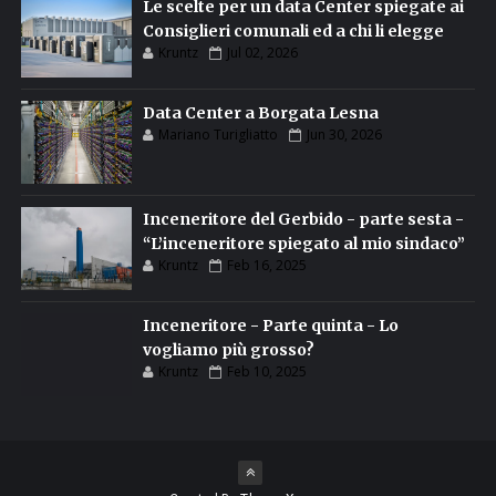
Le scelte per un data Center spiegate ai
Consiglieri comunali ed a chi li elegge
Kruntz
Jul 02, 2026
Data Center a Borgata Lesna
Mariano Turigliatto
Jun 30, 2026
Inceneritore del Gerbido - parte sesta -
“L’inceneritore spiegato al mio sindaco”
Kruntz
Feb 16, 2025
Inceneritore - Parte quinta - Lo
vogliamo più grosso?
Kruntz
Feb 10, 2025