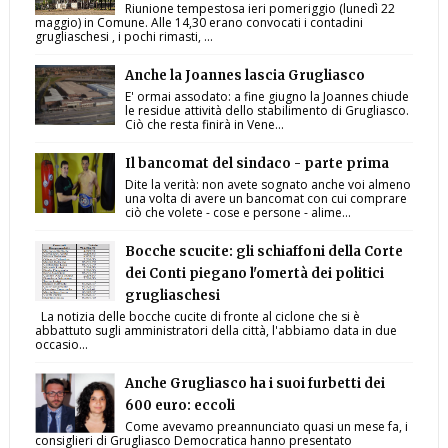
Riunione tempestosa ieri pomeriggio (lunedì 22
maggio) in Comune. Alle 14,30 erano convocati i contadini
grugliaschesi , i pochi rimasti, ...
Anche la Joannes lascia Grugliasco
E' ormai assodato: a fine giugno la Joannes chiude
le residue attività dello stabilimento di Grugliasco.
Ciò che resta finirà in Vene...
Il bancomat del sindaco - parte prima
Dite la verità: non avete sognato anche voi almeno
una volta di avere un bancomat con cui comprare
ciò che volete - cose e persone - alime...
Bocche scucite: gli schiaffoni della Corte
dei Conti piegano l'omertà dei politici
grugliaschesi
La notizia delle bocche cucite di fronte al ciclone che si è
abbattuto sugli amministratori della città, l'abbiamo data in due
occasio...
Anche Grugliasco ha i suoi furbetti dei
600 euro: eccoli
Come avevamo preannunciato quasi un mese fa, i
consiglieri di Grugliasco Democratica hanno presentato