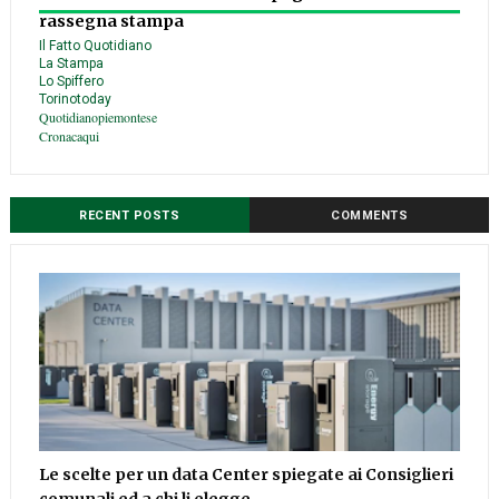
rassegna stampa
Il Fatto Quotidiano
La Stampa
Lo Spiffero
Torinotoday
Quotidianopiemontese
Cronacaqui
RECENT POSTS
COMMENTS
Le scelte per un data Center spiegate ai Consiglieri