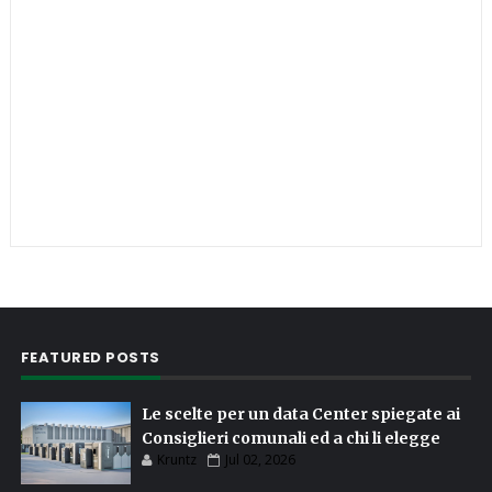
FEATURED POSTS
Le scelte per un data Center spiegate ai
Consiglieri comunali ed a chi li elegge
Kruntz
Jul 02, 2026