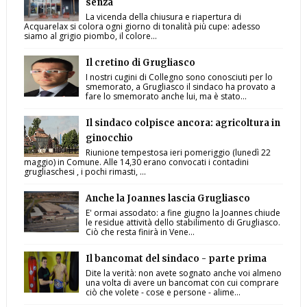
senza
La vicenda della chiusura e riapertura di
Acquarelax si colora ogni giorno di tonalità più cupe: adesso
siamo al grigio piombo, il colore...
Il cretino di Grugliasco
I nostri cugini di Collegno sono conosciuti per lo
smemorato, a Grugliasco il sindaco ha provato a
fare lo smemorato anche lui, ma è stato...
Il sindaco colpisce ancora: agricoltura in
ginocchio
Riunione tempestosa ieri pomeriggio (lunedì 22
maggio) in Comune. Alle 14,30 erano convocati i contadini
grugliaschesi , i pochi rimasti, ...
Anche la Joannes lascia Grugliasco
E' ormai assodato: a fine giugno la Joannes chiude
le residue attività dello stabilimento di Grugliasco.
Ciò che resta finirà in Vene...
Il bancomat del sindaco - parte prima
Dite la verità: non avete sognato anche voi almeno
una volta di avere un bancomat con cui comprare
ciò che volete - cose e persone - alime...