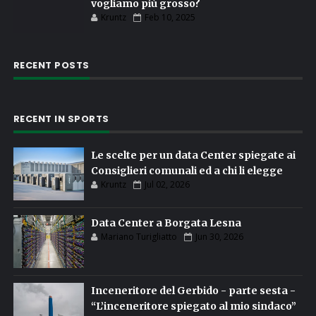
vogliamo più grosso?
Kruntz
Feb 10, 2025
RECENT POSTS
RECENT IN SPORTS
Le scelte per un data Center spiegate ai
Consiglieri comunali ed a chi li elegge
Kruntz
Jul 02, 2026
Data Center a Borgata Lesna
Mariano Turigliatto
Jun 30, 2026
Inceneritore del Gerbido - parte sesta -
“L’inceneritore spiegato al mio sindaco”