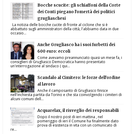
Bocche scucite: gli schiaffoni della Corte
dei Conti piegano l'omertà dei politici
grugliaschesi
La notizia delle bocche cucite di fronte al ciclone che si è
abbattuto sugli amministratori della città, l'abbiamo data in due
occasio...
Anche Grugliasco ha i suoi furbetti dei
600 euro: eccoli
Come avevamo preannunciato quasi un mese fa, i
consiglieri di Grugliasco Democratica hanno presentato
un'interrogazione al sindaco ( qui...
Scandalo al Cimitero: le forze dell'ordine
al lavoro
Anche il camposanto di Grugliasco finisce
nell'inchiesta partita da Torino e che sta coinvolgendo i cimiteri di
alcuni comuni dell...
Acquarelax, il risveglio dei responsabili
Dopo il nostro post di ieri mattina , nel
pomeriggio di ieri il Comune ha finalmente dato
prova di esistenza in vita con un comunicato di
re...