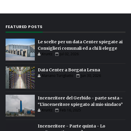
FEATURED POSTS
Le scelte per un data Center spiegate ai
Consiglieri comunali ed a chi li elegge
Kruntz
Jul 02, 2026
Data Center a Borgata Lesna
Mariano Turigliatto
Jun 30, 2026
Inceneritore del Gerbido - parte sesta -
“L’inceneritore spiegato al mio sindaco”
Kruntz
Feb 16, 2025
Inceneritore - Parte quinta - Lo