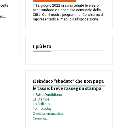
scelte
Il 12 giugno 2022 si sono tenute le elezioni
per il sindaco e il consiglio comunale della
Città. Qui il nostro programma. Cerchiamo di
o...
rappresentarlo al meglio dall'opposizione.
I più letti
Il sindaco "sbadato" che non paga
le tasse: breve rassegna stampa
Il Fatto Quotidiano
La Stampa
Lo Spiffero
Torinotoday
Quotidianopiemontese
Cronacaqui