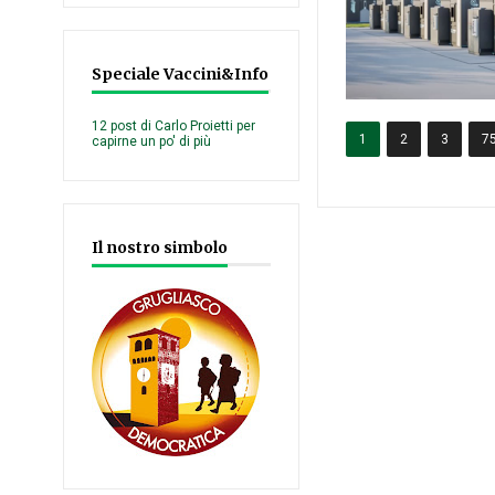
Speciale Vaccini&Info
12 post di Carlo Proietti per
1
2
3
7
capirne un po' di più
Il nostro simbolo