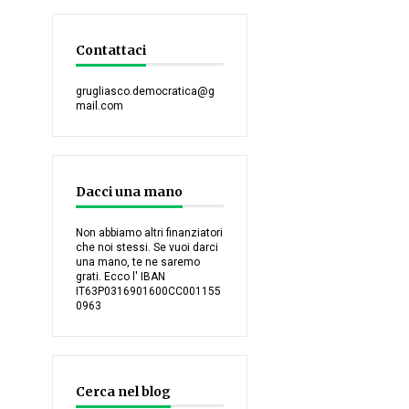
Contattaci
grugliasco.democratica@g
mail.com
Dacci una mano
Non abbiamo altri finanziatori
che noi stessi. Se vuoi darci
una mano, te ne saremo
grati. Ecco l' IBAN
IT63P0316901600CC001155
0963
Cerca nel blog