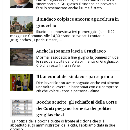
smemorato, a Grugliasco il sindaco ha provato a
fare lo smemorato anche lui, ma è stato...
Il sindaco colpisce ancora: agricoltura in
ginocchio
Riunione tempestosa ieri pomeriggio (lunedì 22
maggio) in Comune. Alle 14,30 erano convocati i contadini
grugliaschesi , i pochi rimasti, ...
Anche la Joannes lascia Grugliasco
E' ormai assodato: a fine giugno la Joannes chiude
le residue attività dello stabilimento di Grugliasco.
Ciò che resta finirà in Vene...
Il bancomat del sindaco - parte prima
Dite la verità: non avete sognato anche voi almeno
una volta di avere un bancomat con cui comprare
ciò che volete - cose e persone - alime...
Bocche scucite: gli schiaffoni della Corte
dei Conti piegano l'omertà dei politici
grugliaschesi
La notizia delle bocche cucite di fronte al ciclone che si è
abbattuto sugli amministratori della città, l'abbiamo data in due
occasio...