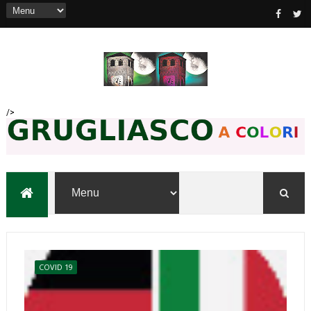
/>
COVID 19