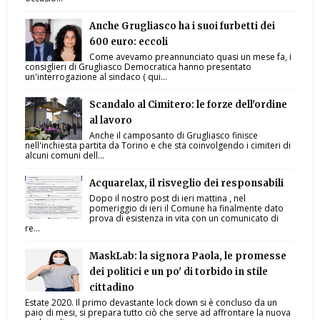
Anche Grugliasco ha i suoi furbetti dei
600 euro: eccoli
Come avevamo preannunciato quasi un mese fa, i
consiglieri di Grugliasco Democratica hanno presentato
un'interrogazione al sindaco ( qui...
Scandalo al Cimitero: le forze dell'ordine
al lavoro
Anche il camposanto di Grugliasco finisce
nell'inchiesta partita da Torino e che sta coinvolgendo i cimiteri di
alcuni comuni dell...
Acquarelax, il risveglio dei responsabili
Dopo il nostro post di ieri mattina , nel
pomeriggio di ieri il Comune ha finalmente dato
prova di esistenza in vita con un comunicato di
re...
MaskLab: la signora Paola, le promesse
dei politici e un po' di torbido in stile
cittadino
Estate 2020. Il primo devastante lock down si è concluso da un
paio di mesi, si prepara tutto ciò che serve ad affrontare la nuova