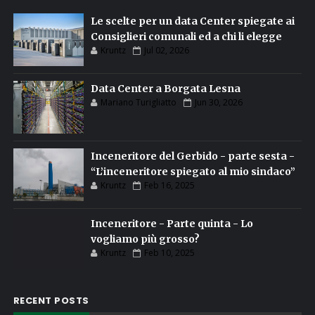
Le scelte per un data Center spiegate ai
Consiglieri comunali ed a chi li elegge
Kruntz
Jul 02, 2026
Data Center a Borgata Lesna
Mariano Turigliatto
Jun 30, 2026
Inceneritore del Gerbido - parte sesta -
“L’inceneritore spiegato al mio sindaco”
Kruntz
Feb 16, 2025
Inceneritore - Parte quinta - Lo
vogliamo più grosso?
Kruntz
Feb 10, 2025
RECENT POSTS