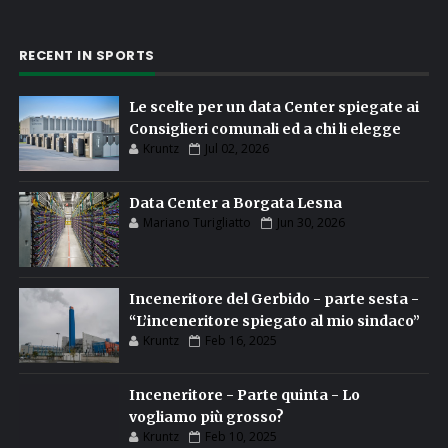
RECENT IN SPORTS
Le scelte per un data Center spiegate ai
Consiglieri comunali ed a chi li elegge
Kruntz
Jul 02, 2026
Data Center a Borgata Lesna
Mariano Turigliatto
Jun 30, 2026
Inceneritore del Gerbido - parte sesta -
“L’inceneritore spiegato al mio sindaco”
Kruntz
Feb 16, 2025
Inceneritore - Parte quinta - Lo
vogliamo più grosso?
Kruntz
Feb 10, 2025