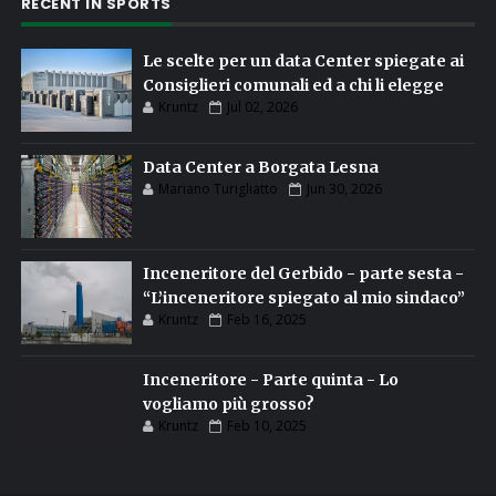
RECENT IN SPORTS
Le scelte per un data Center spiegate ai
Consiglieri comunali ed a chi li elegge
Kruntz
Jul 02, 2026
Data Center a Borgata Lesna
Mariano Turigliatto
Jun 30, 2026
Inceneritore del Gerbido - parte sesta -
“L’inceneritore spiegato al mio sindaco”
Kruntz
Feb 16, 2025
Inceneritore - Parte quinta - Lo
vogliamo più grosso?
Kruntz
Feb 10, 2025