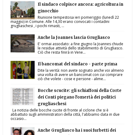
Il sindaco colpisce ancora: agricoltura in
ginocchio
Riunione tempestosa ieri pomeriggio (lunedì 22
maggio) in Comune. Alle 14,30 erano convocati i contadini
grugliaschesi , i pochi rimasti, ...
Anche la Joannes lascia Grugliasco
E' ormai assodato: a fine giugno la Joannes chiude
le residue attività dello stabilimento di Grugliasco.
Ciò che resta finirà in Vene...
Il bancomat del sindaco - parte prima
Dite la verità: non avete sognato anche voi almeno
una volta di avere un bancomat con cui comprare
ciò che volete - cose e persone - alime...
Bocche scucite: gli schiaffoni della Corte
dei Conti piegano l'omertà dei politici
grugliaschesi
La notizia delle bocche cucite di fronte al ciclone che si è
abbattuto sugli amministratori della città, l'abbiamo data in due
occasio...
Anche Grugliasco ha i suoi furbetti dei