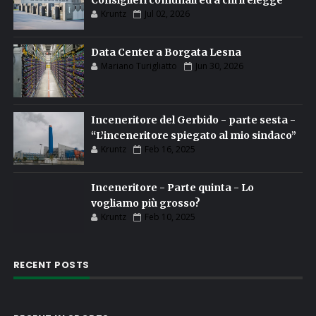
Consiglieri comunali ed a chi li elegge
Kruntz
Jul 02, 2026
Data Center a Borgata Lesna
Mariano Turigliatto
Jun 30, 2026
Inceneritore del Gerbido - parte sesta -
“L’inceneritore spiegato al mio sindaco”
Kruntz
Feb 16, 2025
Inceneritore - Parte quinta - Lo
vogliamo più grosso?
Kruntz
Feb 10, 2025
RECENT POSTS