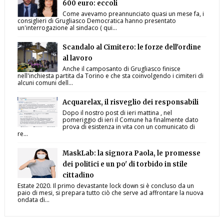
600 euro: eccoli
Come avevamo preannunciato quasi un mese fa, i
consiglieri di Grugliasco Democratica hanno presentato
un'interrogazione al sindaco ( qui...
Scandalo al Cimitero: le forze dell'ordine
al lavoro
Anche il camposanto di Grugliasco finisce
nell'inchiesta partita da Torino e che sta coinvolgendo i cimiteri di
alcuni comuni dell...
Acquarelax, il risveglio dei responsabili
Dopo il nostro post di ieri mattina , nel
pomeriggio di ieri il Comune ha finalmente dato
prova di esistenza in vita con un comunicato di
re...
MaskLab: la signora Paola, le promesse
dei politici e un po' di torbido in stile
cittadino
Estate 2020. Il primo devastante lock down si è concluso da un
paio di mesi, si prepara tutto ciò che serve ad affrontare la nuova
ondata di...