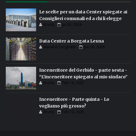
Le scelte per un data Center spiegate ai
Consiglieri comunali ed a chi li elegge
Kruntz
Jul 02, 2026
Data Center a Borgata Lesna
Mariano Turigliatto
Jun 30, 2026
Inceneritore del Gerbido - parte sesta -
“L’inceneritore spiegato al mio sindaco”
Kruntz
Feb 16, 2025
Inceneritore - Parte quinta - Lo
vogliamo più grosso?
Kruntz
Feb 10, 2025