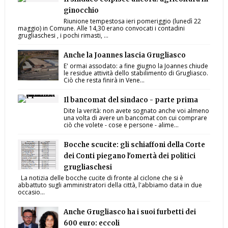
ginocchio
Riunione tempestosa ieri pomeriggio (lunedì 22
maggio) in Comune. Alle 14,30 erano convocati i contadini
grugliaschesi , i pochi rimasti, ...
Anche la Joannes lascia Grugliasco
E' ormai assodato: a fine giugno la Joannes chiude
le residue attività dello stabilimento di Grugliasco.
Ciò che resta finirà in Vene...
Il bancomat del sindaco - parte prima
Dite la verità: non avete sognato anche voi almeno
una volta di avere un bancomat con cui comprare
ciò che volete - cose e persone - alime...
Bocche scucite: gli schiaffoni della Corte
dei Conti piegano l'omertà dei politici
grugliaschesi
La notizia delle bocche cucite di fronte al ciclone che si è
abbattuto sugli amministratori della città, l'abbiamo data in due
occasio...
Anche Grugliasco ha i suoi furbetti dei
600 euro: eccoli