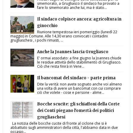
smemorato, a Grugliasco il sindaco ha provato a
fare lo smemorato anche lui, ma è stato...
Il sindaco colpisce ancora: agricoltura in
ginocchio
Riunione tempestosa ieri pomeriggio (lunedì 22
maggio) in Comune. Alle 14,30 erano convocati i contadini
grugliaschesi , i pochi rimasti, ...
Anche la Joannes lascia Grugliasco
E' ormai assodato: a fine giugno la Joannes chiude
le residue attività dello stabilimento di Grugliasco.
Ciò che resta finirà in Vene...
Il bancomat del sindaco - parte prima
Dite la verità: non avete sognato anche voi almeno
una volta di avere un bancomat con cui comprare
ciò che volete - cose e persone - alime...
Bocche scucite: gli schiaffoni della Corte
dei Conti piegano l'omertà dei politici
grugliaschesi
La notizia delle bocche cucite di fronte al ciclone che si è
abbattuto sugli amministratori della città, l'abbiamo data in due
occasio...