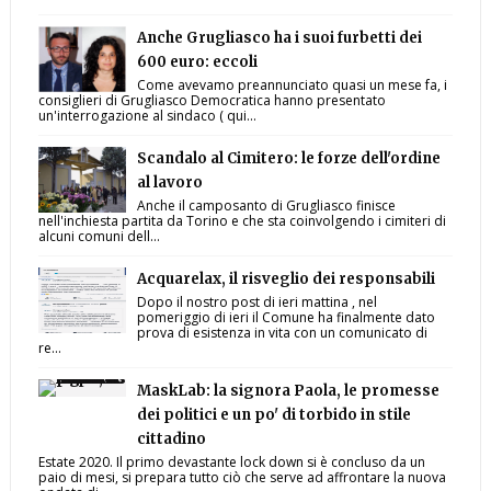
Anche Grugliasco ha i suoi furbetti dei
600 euro: eccoli
Come avevamo preannunciato quasi un mese fa, i
consiglieri di Grugliasco Democratica hanno presentato
un'interrogazione al sindaco ( qui...
Scandalo al Cimitero: le forze dell'ordine
al lavoro
Anche il camposanto di Grugliasco finisce
nell'inchiesta partita da Torino e che sta coinvolgendo i cimiteri di
alcuni comuni dell...
Acquarelax, il risveglio dei responsabili
Dopo il nostro post di ieri mattina , nel
pomeriggio di ieri il Comune ha finalmente dato
prova di esistenza in vita con un comunicato di
re...
MaskLab: la signora Paola, le promesse
dei politici e un po' di torbido in stile
cittadino
Estate 2020. Il primo devastante lock down si è concluso da un
paio di mesi, si prepara tutto ciò che serve ad affrontare la nuova