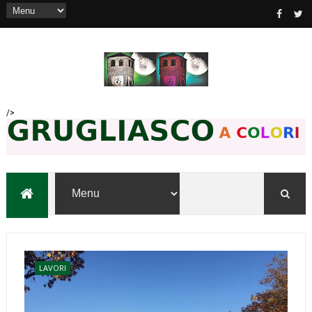
/>
LAVORI