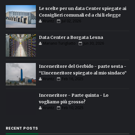
Le scelte per un data Center spiegate ai
Consiglieri comunali ed a chi li elegge
Kruntz
Jul 02, 2026
Data Center a Borgata Lesna
Mariano Turigliatto
Jun 30, 2026
Inceneritore del Gerbido - parte sesta -
“L’inceneritore spiegato al mio sindaco”
Kruntz
Feb 16, 2025
Inceneritore - Parte quinta - Lo
vogliamo più grosso?
Kruntz
Feb 10, 2025
RECENT POSTS