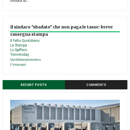
ondata di...
Il sindaco "sbadato" che non paga le tasse: breve
rassegna stampa
Il Fatto Quotidiano
La Stampa
Lo Spiffero
Torinotoday
Quotidianopiemontese
Cronacaqui
RECENT POSTS
COMMENTS