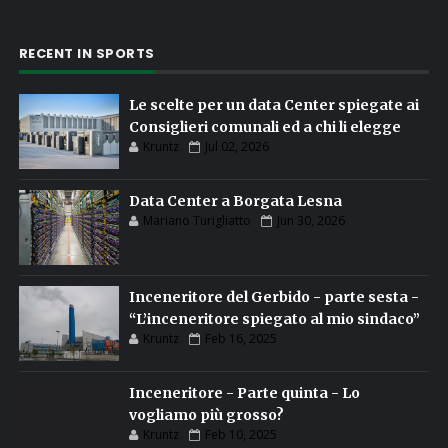
RECENT IN SPORTS
Le scelte per un data Center spiegate ai
Consiglieri comunali ed a chi li elegge
Kruntz
Jul 02, 2026
Data Center a Borgata Lesna
Mariano Turigliatto
Jun 30, 2026
Inceneritore del Gerbido - parte sesta -
“L’inceneritore spiegato al mio sindaco”
Kruntz
Feb 16, 2025
Inceneritore - Parte quinta - Lo
vogliamo più grosso?
Kruntz
Feb 10, 2025