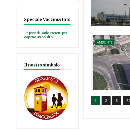
Speciale Vaccini&Info
12 post di Carlo Proietti per
capirne un po' di più
AMBIENTE
Il nostro simbolo
1
2
3
7