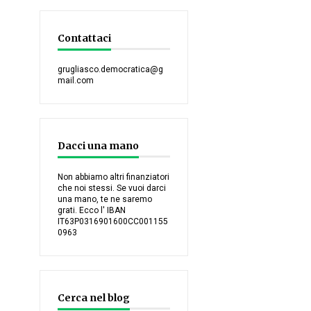
Contattaci
grugliasco.democratica@g
mail.com
Dacci una mano
Non abbiamo altri finanziatori
che noi stessi. Se vuoi darci
una mano, te ne saremo
grati. Ecco l' IBAN
IT63P0316901600CC001155
0963
Cerca nel blog