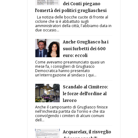
dei Conti piegano
l'omertà dei politici grugliaschesi
La notizia delle bocche cucite di fronte al
ciclone che si è abbattuto sugli
amministratori della città, l'abbiamo data in
due occasio...
Anche Grugliasco ha i
suoi furbetti dei 600
euro: eccoli
Come avevamo preannunciato quasi un
mese fa, i consiglieri di Grugliasco
Democratica hanno presentato
un'interrogazione al sindaco ( qui...
Scandalo al Cimitero:
le forze dell'ordine al
lavoro
Anche il camposanto di Grugliasco finisce
nell'inchiesta partita da Torino e che sta
coinvolgendo i cimiteri di alcuni comuni
dell...
Acquarelax, il risveglio