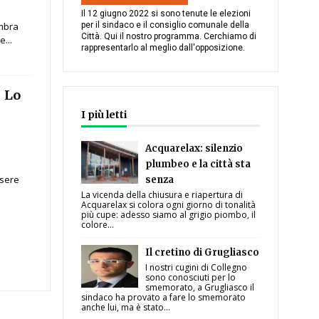
Il 12 giugno 2022 si sono tenute le elezioni
embra
per il sindaco e il consiglio comunale della
Città. Qui il nostro programma. Cerchiamo di
e...
rappresentarlo al meglio dall'opposizione.
- Lo
I più letti
Acquarelax: silenzio
plumbeo e la città sta
ssere
senza
La vicenda della chiusura e riapertura di
Acquarelax si colora ogni giorno di tonalità
più cupe: adesso siamo al grigio piombo, il
colore...
Il cretino di Grugliasco
I nostri cugini di Collegno
sono conosciuti per lo
smemorato, a Grugliasco il
sindaco ha provato a fare lo smemorato
anche lui, ma è stato...