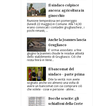
Il sindaco colpisce
ancora: agricoltura in
ginocchio
Riunione tempestosa ieri pomeriggio
(lunedì 22 maggio) in Comune. Alle 14,30
erano convocati i contadini grugliaschesi , i
pochi rimasti, ...
Anche la Joannes lascia
Grugliasco
E' ormai assodato: a fine
giugno la Joannes chiude le residue attività
dello stabilimento di Grugliasco. Ciò che
resta finirà in Vene...
Il bancomat del
sindaco - parte prima
Dite la verità: non avete
sognato anche voi almeno una volta di
avere un bancomat con cui comprare ciò
che volete - cose e persone - alime...
Bocche scucite: gli
schiaffoni della Corte