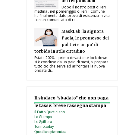
dei responsabili
Dopo il nostro post di ieri
mattina , nel pomeriggio di ieri il Comune
ha finalmente dato prova di esistenza in vita
con un comunicato di re...
MaskLab: la signora
Paola, le promesse dei
politici e un po' di
torbido in stile cittadino
Estate 2020. Il primo devastante lock down
si è concluso da un paio di mesi, si prepara
tutto ciò che serve ad affrontare la nuova
ondata di...
Il sindaco "sbadato" che non paga
le tasse: breve rassegna stampa
Il Fatto Quotidiano
La Stampa
Lo Spiffero
Torinotoday
Quotidianopiemontese