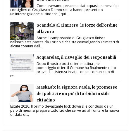
Come avevamo preannunciato quasi un mese fa, i
consiglieri di Grugliasco Democratica hanno presentato
un'interrogazione al sindaco ( qui...
Scandalo al Cimitero: le forze dell'ordine
al lavoro
Anche il camposanto di Grugliasco finisce
nell'inchiesta partita da Torino e che sta coinvolgendo i cimiteri di
alcuni comuni dell...
Acquarelax, il risveglio dei responsabili
Dopo il nostro post di ieri mattina , nel
pomeriggio di ieri il Comune ha finalmente dato
prova di esistenza in vita con un comunicato di
re...
MaskLab: la signora Paola, le promesse
dei politici e un po' di torbido in stile
cittadino
Estate 2020. Il primo devastante lock down si è concluso da un
paio di mesi, si prepara tutto ciò che serve ad affrontare la nuova
ondata di...