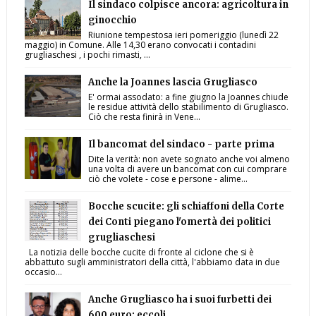
Il sindaco colpisce ancora: agricoltura in
ginocchio
Riunione tempestosa ieri pomeriggio (lunedì 22
maggio) in Comune. Alle 14,30 erano convocati i contadini
grugliaschesi , i pochi rimasti, ...
Anche la Joannes lascia Grugliasco
E' ormai assodato: a fine giugno la Joannes chiude
le residue attività dello stabilimento di Grugliasco.
Ciò che resta finirà in Vene...
Il bancomat del sindaco - parte prima
Dite la verità: non avete sognato anche voi almeno
una volta di avere un bancomat con cui comprare
ciò che volete - cose e persone - alime...
Bocche scucite: gli schiaffoni della Corte
dei Conti piegano l'omertà dei politici
grugliaschesi
La notizia delle bocche cucite di fronte al ciclone che si è
abbattuto sugli amministratori della città, l'abbiamo data in due
occasio...
Anche Grugliasco ha i suoi furbetti dei
600 euro: eccoli