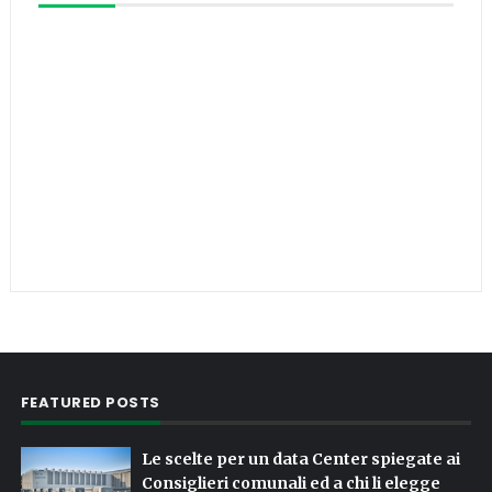
FEATURED POSTS
Le scelte per un data Center spiegate ai
Consiglieri comunali ed a chi li elegge