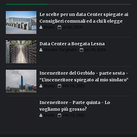
Le scelte per un data Center spiegate ai
Consiglieri comunali ed a chi li elegge
Kruntz
Jul 02, 2026
Data Center a Borgata Lesna
Mariano Turigliatto
Jun 30, 2026
Inceneritore del Gerbido - parte sesta -
“L’inceneritore spiegato al mio sindaco”
Kruntz
Feb 16, 2025
Inceneritore - Parte quinta - Lo
vogliamo più grosso?
Kruntz
Feb 10, 2025