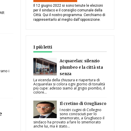
Il 12 giugno 2022 si sono tenute le elezioni
per il sindaco e il consiglio comunale della
TAR
Città. Qui il nostro programma. Cerchiamo di
a
rappresentarlo al meglio dall'opposizione.
I più letti
Acquarelax: silenzio
plumbeo e la città sta
vano i
senza
La vicenda della chiusura e riapertura di
Acquarelax si colora ogni giorno di tonalità
più cupe: adesso siamo al grigio piombo, il
colore...
Il cretino di Grugliasco
I nostri cugini di Collegno
e
sono conosciuti per lo
smemorato, a Grugliasco il
sindaco ha provato a fare lo smemorato
anche lui, ma è stato...