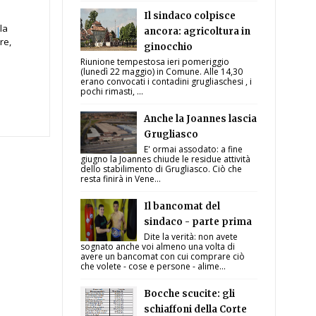
Il sindaco colpisce
la
ancora: agricoltura in
re,
ginocchio
Riunione tempestosa ieri pomeriggio
(lunedì 22 maggio) in Comune. Alle 14,30
erano convocati i contadini grugliaschesi , i
pochi rimasti, ...
Anche la Joannes lascia
Grugliasco
E' ormai assodato: a fine
giugno la Joannes chiude le residue attività
dello stabilimento di Grugliasco. Ciò che
resta finirà in Vene...
Il bancomat del
sindaco - parte prima
Dite la verità: non avete
sognato anche voi almeno una volta di
avere un bancomat con cui comprare ciò
che volete - cose e persone - alime...
Bocche scucite: gli
schiaffoni della Corte