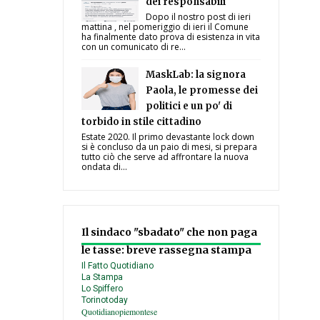
dei responsabili
Dopo il nostro post di ieri
mattina , nel pomeriggio di ieri il Comune
ha finalmente dato prova di esistenza in vita
con un comunicato di re...
MaskLab: la signora
Paola, le promesse dei
politici e un po' di
torbido in stile cittadino
Estate 2020. Il primo devastante lock down
si è concluso da un paio di mesi, si prepara
tutto ciò che serve ad affrontare la nuova
ondata di...
Il sindaco "sbadato" che non paga
le tasse: breve rassegna stampa
Il Fatto Quotidiano
La Stampa
Lo Spiffero
Torinotoday
Quotidianopiemontese