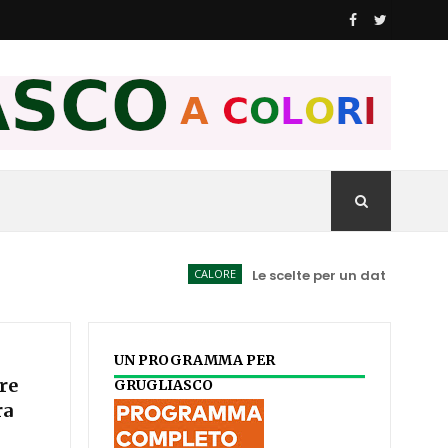
CALORE
Le scelte per un data Center spiega
UN PROGRAMMA PER
are
GRUGLIASCO
ra