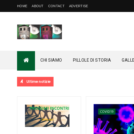
HOME
ABOUT
CONTACT
ADVERTISE
CHI SIAMO
PILLOLE DI STORIA
GALL
Ultime notizie
COVID19