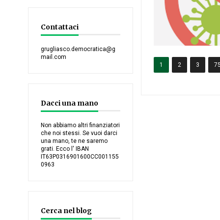
Contattaci
grugliasco.democratica@g
mail.com
1
2
3
7
Dacci una mano
Non abbiamo altri finanziatori
che noi stessi. Se vuoi darci
una mano, te ne saremo
grati. Ecco l' IBAN
IT63P0316901600CC001155
0963
Cerca nel blog