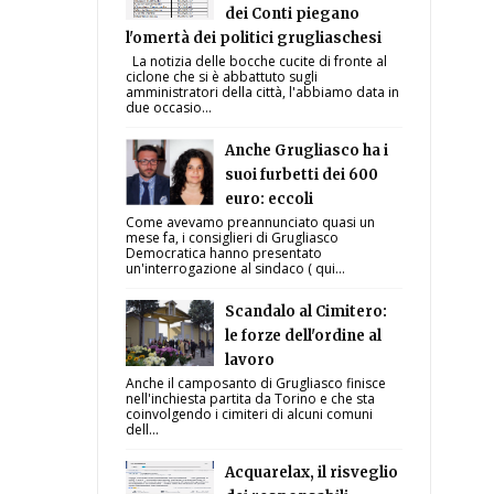
dei Conti piegano
l'omertà dei politici grugliaschesi
La notizia delle bocche cucite di fronte al
ciclone che si è abbattuto sugli
amministratori della città, l'abbiamo data in
due occasio...
Anche Grugliasco ha i
suoi furbetti dei 600
euro: eccoli
Come avevamo preannunciato quasi un
mese fa, i consiglieri di Grugliasco
Democratica hanno presentato
un'interrogazione al sindaco ( qui...
Scandalo al Cimitero:
le forze dell'ordine al
lavoro
Anche il camposanto di Grugliasco finisce
nell'inchiesta partita da Torino e che sta
coinvolgendo i cimiteri di alcuni comuni
dell...
Acquarelax, il risveglio