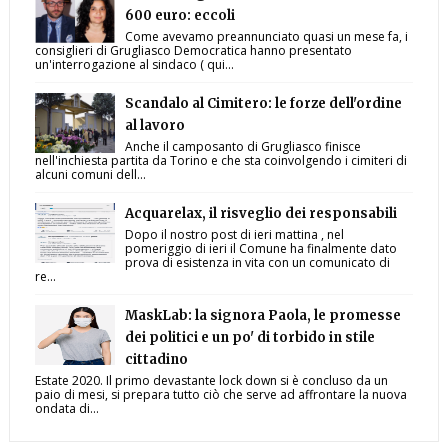
600 euro: eccoli
Come avevamo preannunciato quasi un mese fa, i
consiglieri di Grugliasco Democratica hanno presentato
un'interrogazione al sindaco ( qui...
Scandalo al Cimitero: le forze dell'ordine
al lavoro
Anche il camposanto di Grugliasco finisce
nell'inchiesta partita da Torino e che sta coinvolgendo i cimiteri di
alcuni comuni dell...
Acquarelax, il risveglio dei responsabili
Dopo il nostro post di ieri mattina , nel
pomeriggio di ieri il Comune ha finalmente dato
prova di esistenza in vita con un comunicato di
re...
MaskLab: la signora Paola, le promesse
dei politici e un po' di torbido in stile
cittadino
Estate 2020. Il primo devastante lock down si è concluso da un
paio di mesi, si prepara tutto ciò che serve ad affrontare la nuova
ondata di...