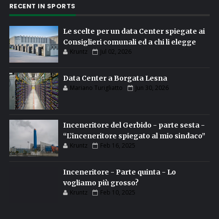
RECENT IN SPORTS
Le scelte per un data Center spiegate ai
Consiglieri comunali ed a chi li elegge
Kruntz
Jul 02, 2026
Data Center a Borgata Lesna
Mariano Turigliatto
Jun 30, 2026
Inceneritore del Gerbido - parte sesta -
“L’inceneritore spiegato al mio sindaco”
Kruntz
Feb 16, 2025
Inceneritore - Parte quinta - Lo
vogliamo più grosso?
Kruntz
Feb 10, 2025