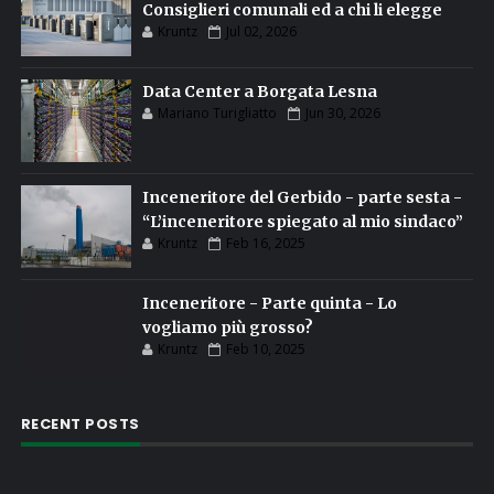
Consiglieri comunali ed a chi li elegge
Kruntz
Jul 02, 2026
Data Center a Borgata Lesna
Mariano Turigliatto
Jun 30, 2026
Inceneritore del Gerbido - parte sesta -
“L’inceneritore spiegato al mio sindaco”
Kruntz
Feb 16, 2025
Inceneritore - Parte quinta - Lo
vogliamo più grosso?
Kruntz
Feb 10, 2025
RECENT POSTS