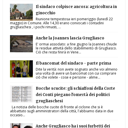
Il sindaco colpisce ancora: agricoltura in
ginocchio
Riunione tempestosa ieri pomeriggio (lunedì 22
maggio) in Comune. Alle 14,30 erano convocati i contadini
grugliaschesi , i pochi rimasti, ...
Anche la Joannes lascia Grugliasco
E' ormai assodato: a fine giugno la Joannes chiude
le residue attività dello stabilimento di Grugliasco.
Ciò che resta finirà in Vene...
Il bancomat del sindaco - parte prima
Dite la verità: non avete sognato anche voi almeno
una volta di avere un bancomat con cui comprare
ciò che volete - cose e persone - alime...
Bocche scucite: gli schiaffoni della Corte
dei Conti piegano l'omertà dei politici
grugliaschesi
La notizia delle bocche cucite di fronte al ciclone che si è
abbattuto sugli amministratori della città, l'abbiamo data in due
occasio...
Anche Grugliasco ha i suoi furbetti dei