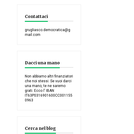
Contattaci
grugliasco.democratica@g
mail.com
Dacci una mano
Non abbiamo altri finanziatori
che noi stessi. Se vuoi darci
una mano, te ne saremo
grati. Ecco l' IBAN
IT63P0316901600CC001155
0963
Cerca nel blog