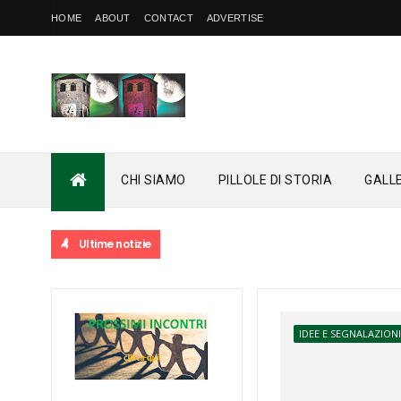
HOME
ABOUT
CONTACT
ADVERTISE
CHI SIAMO
PILLOLE DI STORIA
GALL
Ultime notizie
IDEE E SEGNALAZION