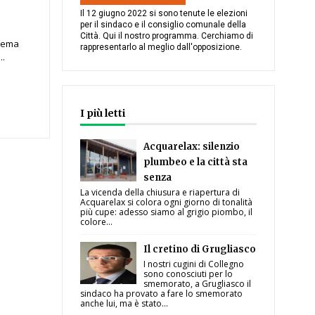
Il 12 giugno 2022 si sono tenute le elezioni
per il sindaco e il consiglio comunale della
Città. Qui il nostro programma. Cerchiamo di
 tema
rappresentarlo al meglio dall'opposizione.
..
I più letti
Acquarelax: silenzio
plumbeo e la città sta
senza
La vicenda della chiusura e riapertura di
Acquarelax si colora ogni giorno di tonalità
più cupe: adesso siamo al grigio piombo, il
colore...
Il cretino di Grugliasco
I nostri cugini di Collegno
sono conosciuti per lo
smemorato, a Grugliasco il
sindaco ha provato a fare lo smemorato
anche lui, ma è stato...