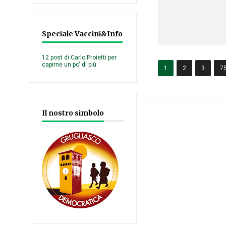
Speciale Vaccini&Info
12 post di Carlo Proietti per
capirne un po' di più
1
2
3
7
Il nostro simbolo