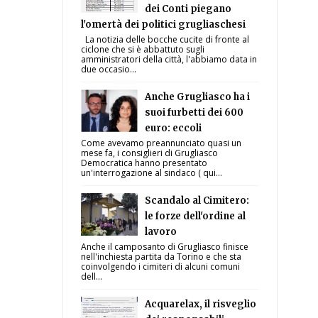
dei Conti piegano
l'omertà dei politici grugliaschesi
La notizia delle bocche cucite di fronte al
ciclone che si è abbattuto sugli
amministratori della città, l'abbiamo data in
due occasio...
Anche Grugliasco ha i
suoi furbetti dei 600
euro: eccoli
Come avevamo preannunciato quasi un
mese fa, i consiglieri di Grugliasco
Democratica hanno presentato
un'interrogazione al sindaco ( qui...
Scandalo al Cimitero:
le forze dell'ordine al
lavoro
Anche il camposanto di Grugliasco finisce
nell'inchiesta partita da Torino e che sta
coinvolgendo i cimiteri di alcuni comuni
dell...
Acquarelax, il risveglio