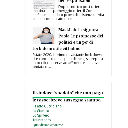
dei responsabili
Dopo il nostro post di ieri
mattina , nel pomeriggio di ieri il Comune
ha finalmente dato prova di esistenza in vita
con un comunicato di re...
MaskLab: la signora
Paola, le promesse dei
politici e un po' di
torbido in stile cittadino
Estate 2020. Il primo devastante lock down
si è concluso da un paio di mesi, si prepara
tutto ciò che serve ad affrontare la nuova
ondata di...
Il sindaco "sbadato" che non paga
le tasse: breve rassegna stampa
Il Fatto Quotidiano
La Stampa
Lo Spiffero
Torinotoday
Quotidianopiemontese