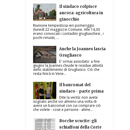
Il sindaco colpisce
ancora: agricoltura in
ginocchio
Riunione tempestosa ieri pomeriggio
(lunedì 22 maggio) in Comune. Alle 14,30
erano convocati i contadini grugliaschesi , i
pochi rimasti, ...
Anche la Joannes lascia
Grugliasco
E' ormai assodato: a fine
giugno la Joannes chiude le residue attività
dello stabilimento di Grugliasco. Ciò che
resta finirà in Vene...
Il bancomat del
sindaco - parte prima
Dite la verità: non avete
sognato anche voi almeno una volta di
avere un bancomat con cui comprare ciò
che volete - cose e persone - alime...
Bocche scucite: gli
schiaffoni della Corte