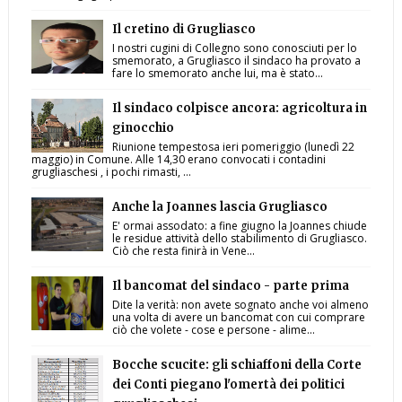
Il cretino di Grugliasco
I nostri cugini di Collegno sono conosciuti per lo
smemorato, a Grugliasco il sindaco ha provato a
fare lo smemorato anche lui, ma è stato...
Il sindaco colpisce ancora: agricoltura in
ginocchio
Riunione tempestosa ieri pomeriggio (lunedì 22
maggio) in Comune. Alle 14,30 erano convocati i contadini
grugliaschesi , i pochi rimasti, ...
Anche la Joannes lascia Grugliasco
E' ormai assodato: a fine giugno la Joannes chiude
le residue attività dello stabilimento di Grugliasco.
Ciò che resta finirà in Vene...
Il bancomat del sindaco - parte prima
Dite la verità: non avete sognato anche voi almeno
una volta di avere un bancomat con cui comprare
ciò che volete - cose e persone - alime...
Bocche scucite: gli schiaffoni della Corte
dei Conti piegano l'omertà dei politici