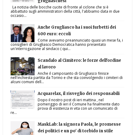
grugliaschesi
La notizia delle bocche cucite di fronte al ciclone che si è
abbattuto sugli amministratori della città, l'abbiamo data in due
occasio...
Anche Grugliasco ha i suoi furbetti dei
600 euro: eccoli
Come avevamo preannunciato quasi un mese fa, i
consiglieri di Grugliasco Democratica hanno presentato
un'interrogazione al sindaco ( qui...
Scandalo al Cimitero: le forze dell'ordine
al lavoro
Anche il camposanto di Grugliasco finisce
nell'inchiesta partita da Torino e che sta coinvolgendo i cimiteri di
alcuni comuni dell...
Acquarelax, il risveglio dei responsabili
Dopo il nostro post di ieri mattina , nel
pomeriggio di ieri il Comune ha finalmente dato
prova di esistenza in vita con un comunicato di
re...
MaskLab: la signora Paola, le promesse
dei politici e un po' di torbido in stile