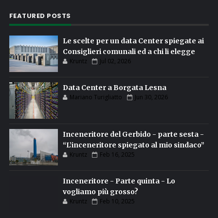
FEATURED POSTS
Le scelte per un data Center spiegate ai
Consiglieri comunali ed a chi li elegge
Kruntz
Jul 02, 2026
Data Center a Borgata Lesna
Mariano Turigliatto
Jun 30, 2026
Inceneritore del Gerbido - parte sesta -
“L’inceneritore spiegato al mio sindaco”
Kruntz
Feb 16, 2025
Inceneritore - Parte quinta - Lo
vogliamo più grosso?
Kruntz
Feb 10, 2025