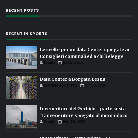
RECENT POSTS
RECENT IN SPORTS
Le scelte per un data Center spiegate ai
Consiglieri comunali ed a chi li elegge
Kruntz
Jul 02, 2026
Data Center a Borgata Lesna
Mariano Turigliatto
Jun 30, 2026
Inceneritore del Gerbido - parte sesta -
“L’inceneritore spiegato al mio sindaco”
Kruntz
Feb 16, 2025