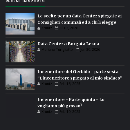
RECENT IN SPORTS
Le scelte per un data Center spiegate ai
Consiglieri comunali ed a chi li elegge
Kruntz
Jul 02, 2026
Data Center a Borgata Lesna
Mariano Turigliatto
Jun 30, 2026
Inceneritore del Gerbido - parte sesta -
“L’inceneritore spiegato al mio sindaco”
Kruntz
Feb 16, 2025
Inceneritore - Parte quinta - Lo
vogliamo più grosso?
Kruntz
Feb 10, 2025