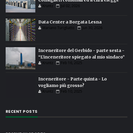
Consiglieri comunali ed a chi li elegge
Kruntz
Jul 02, 2026
Data Center a Borgata Lesna
Mariano Turigliatto
Jun 30, 2026
Inceneritore del Gerbido - parte sesta -
“L’inceneritore spiegato al mio sindaco”
Kruntz
Feb 16, 2025
Inceneritore - Parte quinta - Lo
vogliamo più grosso?
Kruntz
Feb 10, 2025
RECENT POSTS