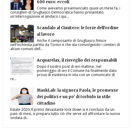
600 euro: eccoli
Come avevamo preannunciato quasi un mese fa, i
consiglieri di Grugliasco Democratica hanno presentato
un'interrogazione al sindaco ( qui...
Scandalo al Cimitero: le forze dell'ordine
al lavoro
Anche il camposanto di Grugliasco finisce
nell'inchiesta partita da Torino e che sta coinvolgendo i cimiteri di
alcuni comuni dell...
Acquarelax, il risveglio dei responsabili
Dopo il nostro post di ieri mattina , nel
pomeriggio di ieri il Comune ha finalmente dato
prova di esistenza in vita con un comunicato di
re...
MaskLab: la signora Paola, le promesse
dei politici e un po' di torbido in stile
cittadino
Estate 2020. Il primo devastante lock down si è concluso da un
paio di mesi, si prepara tutto ciò che serve ad affrontare la nuova
ondata di...