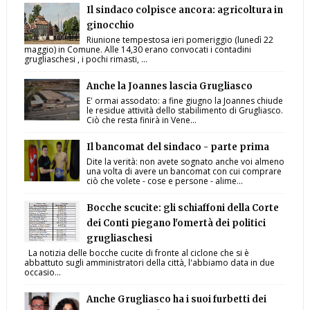
Il sindaco colpisce ancora: agricoltura in
ginocchio
Riunione tempestosa ieri pomeriggio (lunedì 22
maggio) in Comune. Alle 14,30 erano convocati i contadini
grugliaschesi , i pochi rimasti, ...
Anche la Joannes lascia Grugliasco
E' ormai assodato: a fine giugno la Joannes chiude
le residue attività dello stabilimento di Grugliasco.
Ciò che resta finirà in Vene...
Il bancomat del sindaco - parte prima
Dite la verità: non avete sognato anche voi almeno
una volta di avere un bancomat con cui comprare
ciò che volete - cose e persone - alime...
Bocche scucite: gli schiaffoni della Corte
dei Conti piegano l'omertà dei politici
grugliaschesi
La notizia delle bocche cucite di fronte al ciclone che si è
abbattuto sugli amministratori della città, l'abbiamo data in due
occasio...
Anche Grugliasco ha i suoi furbetti dei