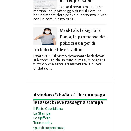
dei responsabili
Dopo il nostro post di ieri
mattina , nel pomeriggio di ieri il Comune
ha finalmente dato prova di esistenza in vita
con un comunicato di re...
MaskLab: la signora
Paola, le promesse dei
politici e un po' di
torbido in stile cittadino
Estate 2020. Il primo devastante lock down
si è concluso da un paio di mesi, si prepara
tutto ciò che serve ad affrontare la nuova
ondata di...
Il sindaco "sbadato" che non paga
le tasse: breve rassegna stampa
Il Fatto Quotidiano
La Stampa
Lo Spiffero
Torinotoday
Quotidianopiemontese