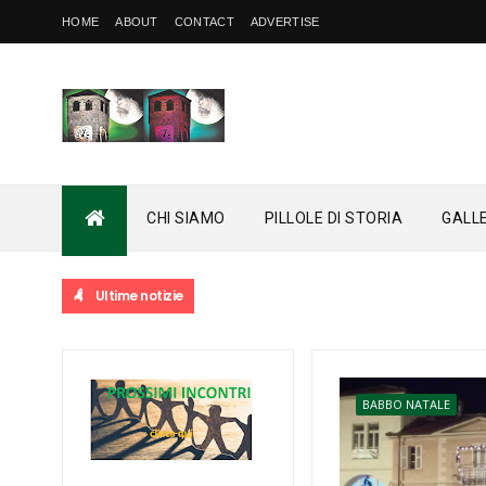
HOME
ABOUT
CONTACT
ADVERTISE
CHI SIAMO
PILLOLE DI STORIA
GALL
Ultime notizie
BABBO NATALE