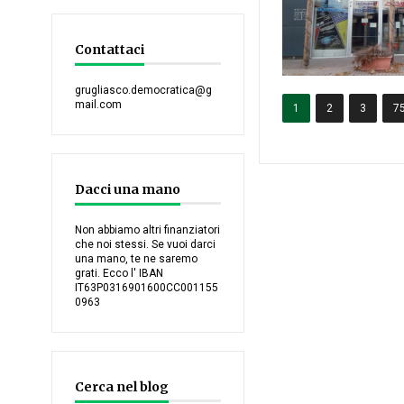
Contattaci
grugliasco.democratica@g
mail.com
1
2
3
7
Dacci una mano
Non abbiamo altri finanziatori
che noi stessi. Se vuoi darci
una mano, te ne saremo
grati. Ecco l' IBAN
IT63P0316901600CC001155
0963
Cerca nel blog