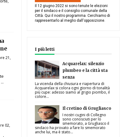
porte,
Il 12 giugno 2022 si sono tenute le elezioni
per il sindaco e il consiglio comunale della
Città. Qui il nostro programma. Cerchiamo di
rappresentarlo al meglio dall'opposizione.
ua
gne
I più letti
bre 21,
Acquarelax: silenzio
plumbeo e la città sta
te
senza
..
La vicenda della chiusura e riapertura di
Acquarelax si colora ogni giorno di tonalità
più cupe: adesso siamo al grigio piombo, il
colore...
Il cretino di Grugliasco
I nostri cugini di Collegno
sono conosciuti per lo
smemorato, a Grugliasco il
re 02,
sindaco ha provato a fare lo smemorato
anche lui, ma è stato...