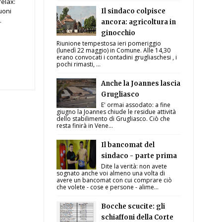
elax:
uoni
Il sindaco colpisce
.
ancora: agricoltura in
ginocchio
Riunione tempestosa ieri pomeriggio
(lunedì 22 maggio) in Comune. Alle 14,30
erano convocati i contadini grugliaschesi , i
pochi rimasti, ...
Anche la Joannes lascia
Grugliasco
E' ormai assodato: a fine
giugno la Joannes chiude le residue attività
dello stabilimento di Grugliasco. Ciò che
resta finirà in Vene...
Il bancomat del
sindaco - parte prima
Dite la verità: non avete
sognato anche voi almeno una volta di
avere un bancomat con cui comprare ciò
che volete - cose e persone - alime...
Bocche scucite: gli
schiaffoni della Corte