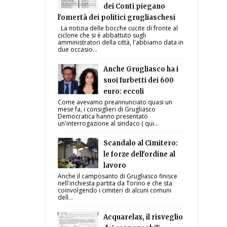
dei Conti piegano
l'omertà dei politici grugliaschesi
La notizia delle bocche cucite di fronte al
ciclone che si è abbattuto sugli
amministratori della città, l'abbiamo data in
due occasio...
Anche Grugliasco ha i
suoi furbetti dei 600
euro: eccoli
Come avevamo preannunciato quasi un
mese fa, i consiglieri di Grugliasco
Democratica hanno presentato
un'interrogazione al sindaco ( qui...
Scandalo al Cimitero:
le forze dell'ordine al
lavoro
Anche il camposanto di Grugliasco finisce
nell'inchiesta partita da Torino e che sta
coinvolgendo i cimiteri di alcuni comuni
dell...
Acquarelax, il risveglio