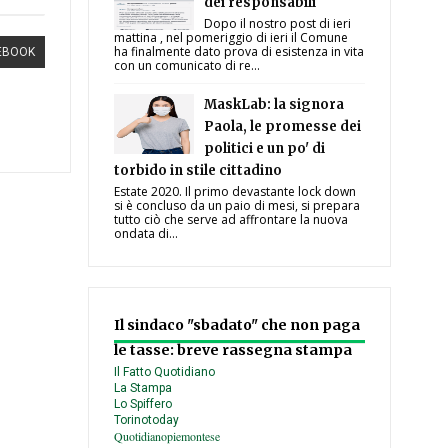
dei responsabili
Dopo il nostro post di ieri
mattina , nel pomeriggio di ieri il Comune
ha finalmente dato prova di esistenza in vita
EBOOK
con un comunicato di re...
MaskLab: la signora
Paola, le promesse dei
politici e un po' di
torbido in stile cittadino
Estate 2020. Il primo devastante lock down
si è concluso da un paio di mesi, si prepara
tutto ciò che serve ad affrontare la nuova
ondata di...
Il sindaco "sbadato" che non paga
le tasse: breve rassegna stampa
Il Fatto Quotidiano
La Stampa
Lo Spiffero
Torinotoday
Quotidianopiemontese