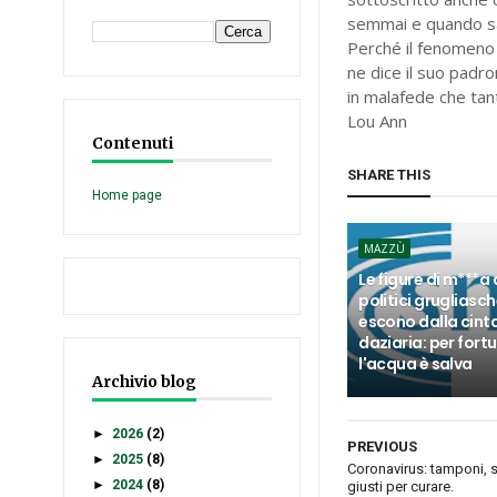
semmai e quando s
Perché il fenomeno
ne dice il suo padr
in malafede che tan
Lou Ann
Contenuti
SHARE THIS
Home page
MAZZÙ
Le figure di m***a 
politici grugliasch
escono dalla cint
daziaria: per fort
l'acqua è salva
Archivio blog
►
2026
(2)
PREVIOUS
►
2025
(8)
Coronavirus: tamponi, s
►
2024
(8)
giusti per curare.