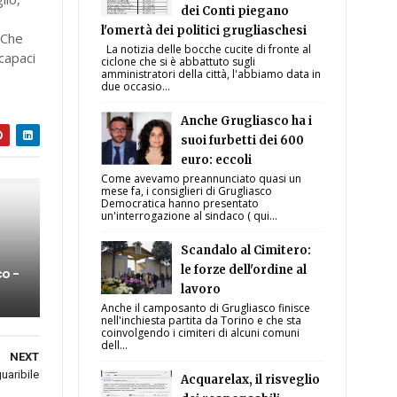
dei Conti piegano
l'omertà dei politici grugliaschesi
 Che
La notizia delle bocche cucite di fronte al
capaci
ciclone che si è abbattuto sugli
amministratori della città, l'abbiamo data in
due occasio...
Anche Grugliasco ha i
suoi furbetti dei 600
euro: eccoli
Come avevamo preannunciato quasi un
mese fa, i consiglieri di Grugliasco
Democratica hanno presentato
un'interrogazione al sindaco ( qui...
Scandalo al Cimitero:
le forze dell'ordine al
co -
lavoro
Anche il camposanto di Grugliasco finisce
nell'inchiesta partita da Torino e che sta
coinvolgendo i cimiteri di alcuni comuni
dell...
NEXT
uaribile
Acquarelax, il risveglio