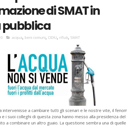
rmazione di SMAT in
à pubblica
20
acqua
,
beni comuni
,
CIDIU
,
rifiuti
,
SMAT
 intervenisse a cambiare tutti gli scenari e le nostre vite, il fen
à e i suoi colleghi di questa zona hanno messo alla presidenza del
cito a combinare un altro guaio. La questione sembra una di quelle 