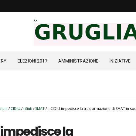
/>
ERY
ELEZIONI 2017
AMMINISTRAZIONE
INIZIATIVE
muni
/
CIDIU
/
rifiuti
/
SMAT
/
Il CIDIU impedisce la trasformazione di SMAT in soc
U impedisce la