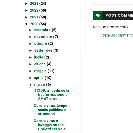
►
2023
(24)
►
2022
(50)
POST
COMME
►
2021
(50)
▼
2020
(56)
Nessun commento
►
dicembre
(5)
Posta un comment
►
novembre
(7)
►
ottobre
(2)
►
settembre
(3)
►
luglio
(2)
►
giugno
(4)
►
maggio
(11)
►
aprile
(10)
▼
marzo
(6)
Il CIDIU impedisce la
trasformazione di
SMAT in so...
Coronavirus: tamponi,
sanità pubblica e
strumenti ...
Coronavirus e
lavaggio strade:
Proietti scrive al ...