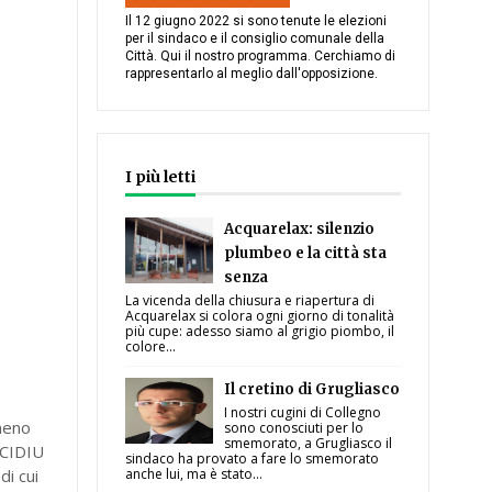
Il 12 giugno 2022 si sono tenute le elezioni
per il sindaco e il consiglio comunale della
Città. Qui il nostro programma. Cerchiamo di
rappresentarlo al meglio dall'opposizione.
I più letti
Acquarelax: silenzio
plumbeo e la città sta
senza
La vicenda della chiusura e riapertura di
Acquarelax si colora ogni giorno di tonalità
più cupe: adesso siamo al grigio piombo, il
colore...
Il cretino di Grugliasco
I nostri cugini di Collegno
omeno
sono conosciuti per lo
smemorato, a Grugliasco il
 CIDIU
sindaco ha provato a fare lo smemorato
di cui
anche lui, ma è stato...