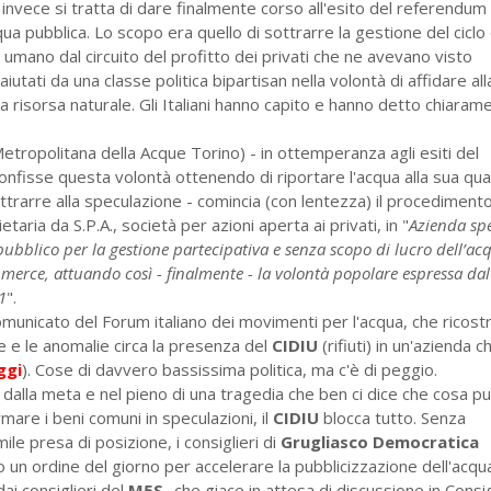
, invece si tratta di dare finalmente corso all'esito del referendum
qua pubblica. Lo scopo era quello di sottrarre la gestione del ciclo 
mano dal circuito del profitto dei privati che ne avevano visto
iutati da una classe politica bipartisan nella volontà di affidare all
a risorsa naturale. Gli Italiani hanno capito e hanno detto chiaram
etropolitana della Acque Torino) - in ottemperanza agli esiti del
nfisse questa volontà ottenendo di riportare l'acqua alla sua qual
rarre alla speculazione - comincia (con lentezza) il procedimento
taria da S.P.A., società per azioni aperta ai privati, in "
Azienda spe
 pubblico per la gestione partecipativa e senza scopo di lucro dell’ac
erce, attuando così - finalmente - la volontà popolare espressa dal
1
".
omunicato del Forum italiano dei movimenti per l'acqua, che ricost
e e le anomalie circa la presenza del
CIDIU
(rifiuti) in un'azienda c
ggi
). Cose di davvero bassissima politica, ma c'è di peggio.
dalla meta e nel pieno di una tragedia che ben ci dice che cosa p
are i beni comuni in speculazioni, il
CIDIU
blocca tutto. Senza
ile presa di posizione, i consiglieri di
Grugliasco Democratica
un ordine del giorno per accelerare la pubblicizzazione dell'acqu
ai consiglieri del
M5S
-che giace in attesa di discussione in Consig