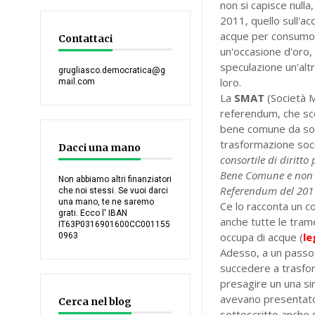
non si capisce nulla
2011, quello sull'ac
acque per consumo u
Contattaci
un'occasione d'oro, a
speculazione un'altr
grugliasco.democratica@g
loro.
mail.com
La
SMAT
(Società M
referendum, che sco
bene comune da sott
trasformazione socie
Dacci una mano
consortile di diritto
Bene Comune e non m
Non abbiamo altri finanziatori
Referendum del 201
che noi stessi. Se vuoi darci
una mano, te ne saremo
Ce lo racconta un c
grati. Ecco l' IBAN
anche tutte le tram
IT63P0316901600CC001155
occupa di acque (
le
0963
Adesso, a un passo 
succedere a trasform
presagire un una sim
avevano presentato 
Cerca nel blog
sottoscritto anche d