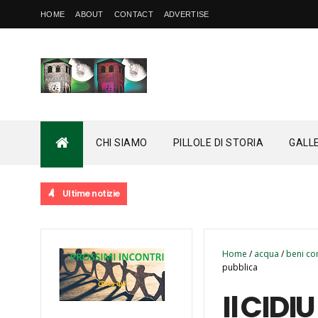
HOME
ABOUT
CONTACT
ADVERTISE
CHI SIAMO
PILLOLE DI STORIA
GALL
Ultime notizie
Home
/
acqua
/
beni co
pubblica
Il CIDI