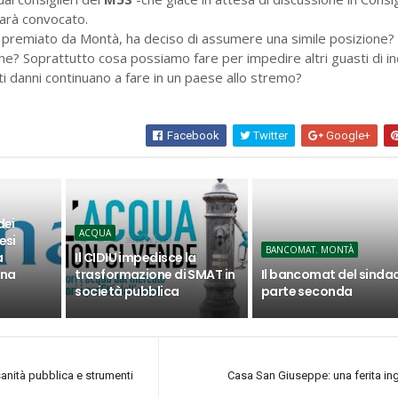
arà convocato.
 premiato da Montà, ha deciso di assumere una simile posizione?
one? Soprattutto cosa possiamo fare per impedire altri guasti di in
ti danni continuano a fare in un paese allo stremo?
Facebook
Twitter
Google+
dei
ACQUA
esi
BANCOMAT. MONTÀ
a
Il CIDIU impedisce la
una
trasformazione di SMAT in
Il bancomat del sinda
società pubblica
parte seconda
anità pubblica e strumenti
Casa San Giuseppe: una ferita ing