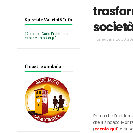
trasfo
Speciale Vaccini&Info
societ
12 post di Carlo Proietti per
capirne un po' di più
lunedì, marzo 30, 20
Il nostro simbolo
Prima che l'epidemia
che il sindaco Mont
(
eccolo qui
) è rius