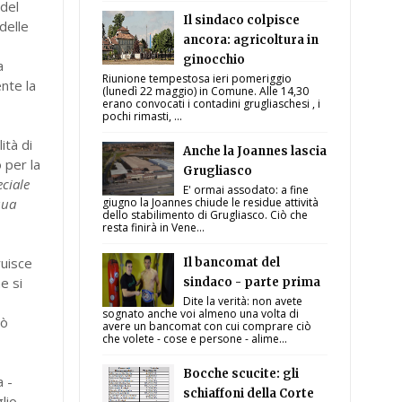
 del
Il sindaco colpisce
delle
ancora: agricoltura in
ginocchio
a
Riunione tempestosa ieri pomeriggio
ente la
(lunedì 22 maggio) in Comune. Alle 14,30
erano convocati i contadini grugliaschesi , i
pochi rimasti, ...
ità di
Anche la Joannes lascia
 per la
Grugliasco
ciale
E' ormai assodato: a fine
qua
giugno la Joannes chiude le residue attività
dello stabilimento di Grugliasco. Ciò che
resta finirà in Vene...
ruisce
Il bancomat del
he si
sindaco - parte prima
Dite la verità: non avete
sognato anche voi almeno una volta di
uò
avere un bancomat con cui comprare ciò
che volete - cose e persone - alime...
Bocche scucite: gli
a -
schiaffoni della Corte
lio,