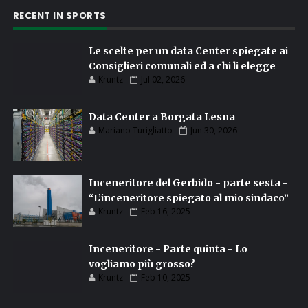
RECENT IN SPORTS
Le scelte per un data Center spiegate ai
Consiglieri comunali ed a chi li elegge
Kruntz
Jul 02, 2026
Data Center a Borgata Lesna
Mariano Turigliatto
Jun 30, 2026
Inceneritore del Gerbido - parte sesta -
“L’inceneritore spiegato al mio sindaco”
Kruntz
Feb 16, 2025
Inceneritore - Parte quinta - Lo
vogliamo più grosso?
Kruntz
Feb 10, 2025