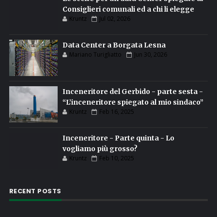
Consiglieri comunali ed a chi li elegge
Kruntz
Jul 02, 2026
Data Center a Borgata Lesna
Mariano Turigliatto
Jun 30, 2026
Inceneritore del Gerbido - parte sesta -
“L’inceneritore spiegato al mio sindaco”
Kruntz
Feb 16, 2025
Inceneritore - Parte quinta - Lo
vogliamo più grosso?
Kruntz
Feb 10, 2025
RECENT POSTS