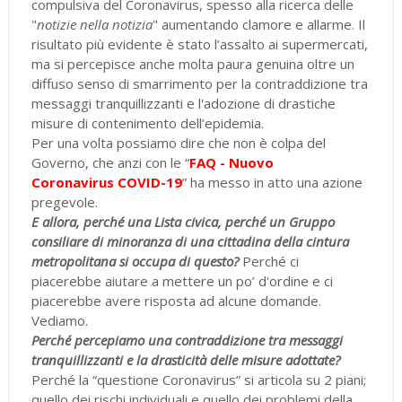
compulsiva del Coronavirus, spesso alla ricerca delle
"
notizie nella notizia
" aumentando clamore e allarme. Il
risultato più evidente è stato l’assalto ai supermercati,
ma si percepisce anche molta paura genuina oltre un
diffuso senso di smarrimento per la contraddizione tra
messaggi tranquillizzanti e l'adozione di drastiche
misure di contenimento dell’epidemia.
Per una volta possiamo dire che non è colpa del
Governo, che anzi con le “
FAQ - Nuovo
Coronavirus
COVID-19
” ha messo in atto una azione
pregevole.
E allora, perché una Lista civica, perché un Gruppo
consiliare di minoranza di una cittadina della cintura
metropolitana si occupa di questo?
Perché ci
piacerebbe aiutare a mettere un po’ d'ordine e ci
piacerebbe avere risposta ad alcune domande.
Vediamo.
Perché percepiamo una contraddizione tra messaggi
tranquillizzanti e la drasticità delle misure adottate?
Perché la “questione Coronavirus” si articola su 2 piani;
quello dei rischi individuali e quello dei problemi della