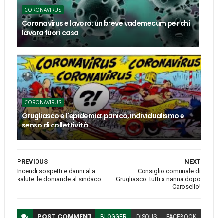
CORONAVIRUS
Coronavirus e lavoro: un breve vademecum per chi
lavora fuori casa
CORONAVIRUS
Grugliasco e l'epidemia: panico, individualismo e
senso di collettività
PREVIOUS
NEXT
Incendi sospetti e danni alla
Consiglio comunale di
salute: le domande al sindaco
Grugliasco: tutti a nanna dopo
Carosello!
POST
COMMENT
BLOGGER
DISQUS
FACEBOOK