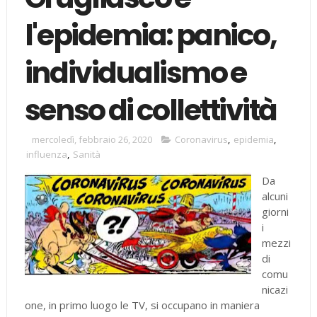
l'epidemia: panico,
individualismo e
senso di collettività
mercoledì, febbraio 26, 2020
Coronavirus
,
epidemia
,
influenza
,
Sanità
Da
alcuni
giorni
i
mezzi
di
comu
nicazi
one, in primo luogo le TV, si occupano in maniera