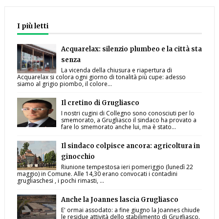
I più letti
Acquarelax: silenzio plumbeo e la città sta
senza
La vicenda della chiusura e riapertura di
Acquarelax si colora ogni giorno di tonalità più cupe: adesso
siamo al grigio piombo, il colore...
Il cretino di Grugliasco
I nostri cugini di Collegno sono conosciuti per lo
smemorato, a Grugliasco il sindaco ha provato a
fare lo smemorato anche lui, ma è stato...
Il sindaco colpisce ancora: agricoltura in
ginocchio
Riunione tempestosa ieri pomeriggio (lunedì 22
maggio) in Comune. Alle 14,30 erano convocati i contadini
grugliaschesi , i pochi rimasti, ...
Anche la Joannes lascia Grugliasco
E' ormai assodato: a fine giugno la Joannes chiude
le residue attività dello stabilimento di Grugliasco.