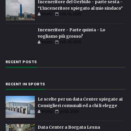
Inceneritore del Gerbido - parte sesta -
“L’inceneritore spiegato al mio sindaco”
Kruntz
Feb 16, 2025
Inceneritore - Parte quinta - Lo
vogliamo più grosso?
Kruntz
Feb 10, 2025
RECENT POSTS
RECENT IN SPORTS
Le scelte per un data Center spiegate ai
Consiglieri comunali ed a chi li elegge
Kruntz
Jul 02, 2026
Data Center a Borgata Lesna