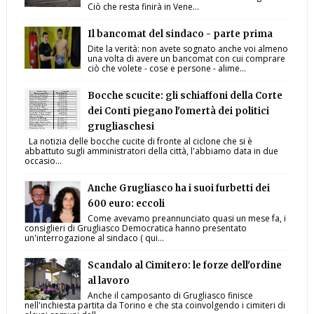
Ciò che resta finirà in Vene...
Il bancomat del sindaco - parte prima
Dite la verità: non avete sognato anche voi almeno
una volta di avere un bancomat con cui comprare
ciò che volete - cose e persone - alime...
Bocche scucite: gli schiaffoni della Corte
dei Conti piegano l'omertà dei politici
grugliaschesi
La notizia delle bocche cucite di fronte al ciclone che si è
abbattuto sugli amministratori della città, l'abbiamo data in due
occasio...
Anche Grugliasco ha i suoi furbetti dei
600 euro: eccoli
Come avevamo preannunciato quasi un mese fa, i
consiglieri di Grugliasco Democratica hanno presentato
un'interrogazione al sindaco ( qui...
Scandalo al Cimitero: le forze dell'ordine
al lavoro
Anche il camposanto di Grugliasco finisce
nell'inchiesta partita da Torino e che sta coinvolgendo i cimiteri di