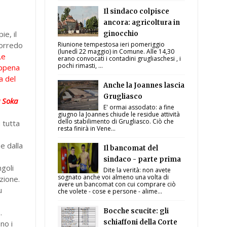
Il sindaco colpisce
ancora: agricoltura in
ie, il
ginocchio
 corredo
Riunione tempestosa ieri pomeriggio
(lunedì 22 maggio) in Comune. Alle 14,30
Le
erano convocati i contadini grugliaschesi , i
pochi rimasti, ...
appena
a del
Anche la Joannes lascia
Grugliasco
a Soka
E' ormai assodato: a fine
giugno la Joannes chiude le residue attività
dello stabilimento di Grugliasco. Ciò che
 tutta
resta finirà in Vene...
e dalla
Il bancomat del
sindaco - parte prima
ngoli
Dite la verità: non avete
sognato anche voi almeno una volta di
azione.
avere un bancomat con cui comprare ciò
u
che volete - cose e persone - alime...
Bocche scucite: gli
.
schiaffoni della Corte
no i