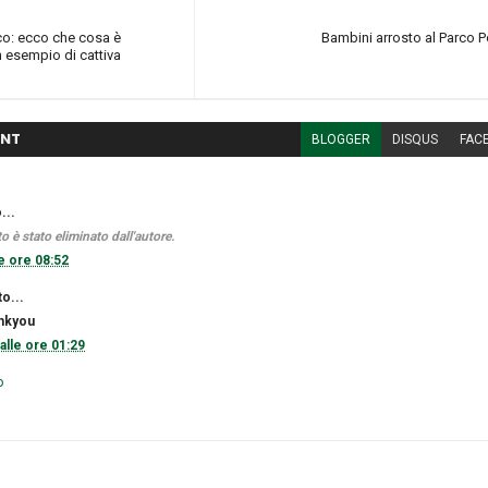
co: ecco che cosa è
Bambini arrosto al Parco P
 esempio di cattiva
NT
BLOGGER
DISQUS
FAC
...
è stato eliminato dall'autore.
le ore 08:52
o...
ankyou
alle ore 01:29
o