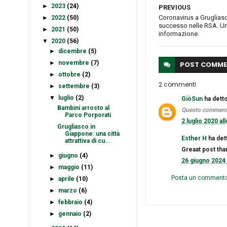
►
2023
(24)
PREVIOUS
Coronavirus a Gruglias
►
2022
(50)
successo nelle RSA. Un
►
2021
(50)
informazione.
▼
2020
(56)
►
dicembre
(5)
►
novembre
(7)
POST
COMME
►
ottobre
(2)
2 commenti
►
settembre
(3)
▼
luglio
(2)
GiòSun
ha detto
Bambini arrosto al
Questo commento 
Parco Porporati
2 luglio 2020 al
Grugliasco in
Giappone: una città
Esther H
ha dett
attrattiva di cu...
Greaat post th
►
giugno
(4)
26 giugno 2024 
►
maggio
(11)
Posta un comment
►
aprile
(10)
►
marzo
(6)
►
febbraio
(4)
►
gennaio
(2)