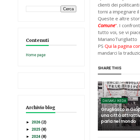
clienti dei politican
torni a impegnare 
Queste e altre stor
Comune
"
. I confron
tutto voi, se vi piac
MarianoTurigliatto
Contenuti
PS
Qui la pagina co
mandarci la traduzio
Home page
SHARE THIS
DAISAKU IKEDA
Archivio blog
Grugliasco in Gia
una città attrattiva
parla nel mondo
►
2026
(2)
►
2025
(8)
►
2024
(8)