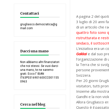
Contattaci
A pagina 2 del quo
3 luglio di 20 anni f
grugliasco.democratica@g
di un articolo che ra
mail.com
quattro foto sono qu
ristrutturata e rest
sindaco, il sottoscri
L'iniziativa era un 
Dacci una mano
Gakkai
e dal suo pr
l'organizzazione di
Non abbiamo altri finanziatori
la Terra che si svol
che noi stessi. Se vuoi darci
persone provenienti 
una mano, te ne saremo
grati. Ecco l' IBAN
Svizzera.
IT63P0316901600CC001155
Per 20 giorni Grugli
0963
visitatori, tutti pro
Insieme alla mostra
Gandhi e la non vi
Allora Grugliasco e
Cerca nel blog
Questo è il passato,