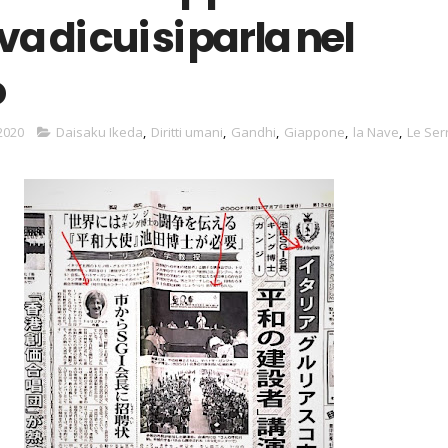
va di cui si parla nel
o
 2020
Daisaku Ikeda
,
Diritti umani
,
Gandhi
,
Giappone
,
la Nave
,
Le Ser