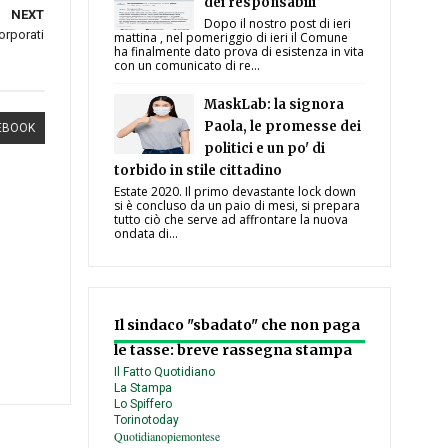
dei responsabili
NEXT
Dopo il nostro post di ieri
orporati
mattina , nel pomeriggio di ieri il Comune
ha finalmente dato prova di esistenza in vita
con un comunicato di re...
MaskLab: la signora
Paola, le promesse dei
EBOOK
politici e un po' di
torbido in stile cittadino
Estate 2020. Il primo devastante lock down
si è concluso da un paio di mesi, si prepara
tutto ciò che serve ad affrontare la nuova
ondata di...
Il sindaco "sbadato" che non paga
le tasse: breve rassegna stampa
Il Fatto Quotidiano
La Stampa
Lo Spiffero
Torinotoday
Quotidianopiemontese