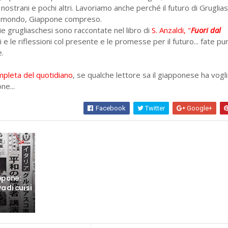
ti nostrani e pochi altri. Lavoriamo anche perché il futuro di Gruglia
il mondo, Giappone compreso.
ie grugliaschesi sono raccontate nel libro di
S. Anzaldi, "
Fuori dal
ti e le riflessioni col presente e le promesse per il futuro... fate pu
e.
mpleta del quotidiano
, se qualche lettore sa il giapponese ha vogli
ne...
Facebook
Twitter
Google+
ppone:
 di cui si