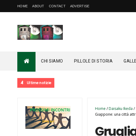
HOME
ABOUT
CONTACT
ADVERTISE
CHI SIAMO
PILLOLE DI STORIA
GALL
Ultime notizie
Home
/
Daisaku Ikeda
/
Giappone: una città attr
Gruglia