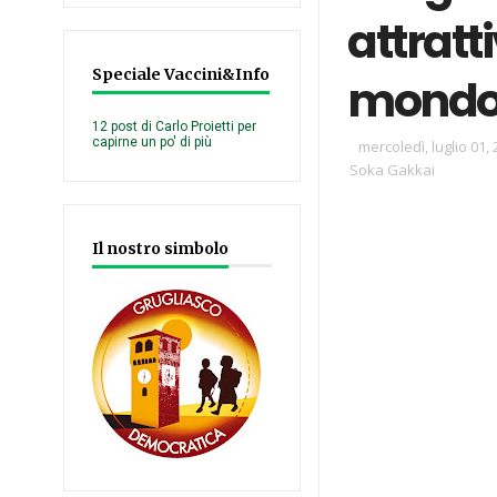
attratti
Speciale Vaccini&Info
mond
12 post di Carlo Proietti per
capirne un po' di più
mercoledì, luglio 01,
Soka Gakkai
Il nostro simbolo