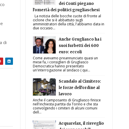
dei Conti piegano
sco
l'omertà dei politici grugliaschesi
La notizia delle bocche cucite di fronte al
ciclone che si è abbattuto sugli
re
amministratori della città, l'abbiamo data in
due occasio...
Anche Grugliasco ha i
a di
suoi furbetti dei 600
euro: eccoli
Come avevamo preannunciato quasi un
mese fa, i consiglieri di Grugliasco
Democratica hanno presentato
un'interrogazione al sindaco ( qui...
Scandalo al Cimitero:
le forze dell'ordine al
lavoro
Anche il camposanto di Grugliasco finisce
nell'inchiesta partita da Torino e che sta
coinvolgendo i cimiteri di alcuni comuni
dell...
Acquarelax, il risveglio