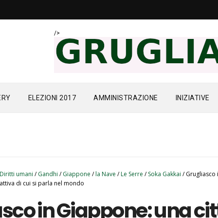
/>
ERY
ELEZIONI 2017
AMMINISTRAZIONE
INIZIATIVE
Diritti umani
/
Gandhi
/
Giappone
/
la Nave
/
Le Serre
/
Soka Gakkai
/
Grugliasco 
attiva di cui si parla nel mondo
sco in Giappone: una cit