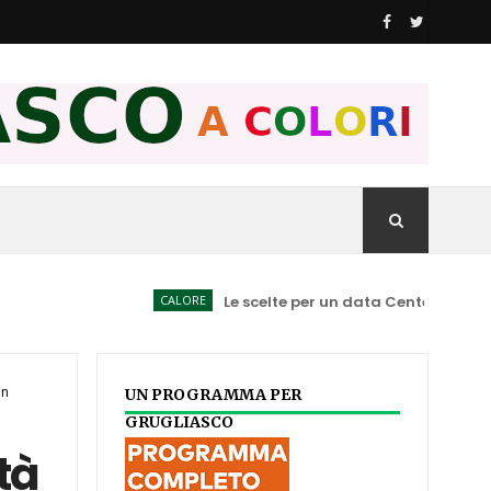
CALORE
Le scelte per un data Center spiegate ai C
in
UN PROGRAMMA PER
GRUGLIASCO
tà