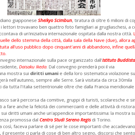
tidiano giapponese
Sheikyo Scimbun
, tiratura di oltre 6 milioni di cop
a i lettori trovavano ben quattro foto famigliari ai grugliaschesi, a
ccontava di un'iniziativa internazionale ospitata dalla nostra città.
elle dello stemma della città, dalla sala della Nave (due), allora 
ituita all'uso pubblico dopo cinquant'anni di abbandono, infine quell
tto.
convegno internazionale sulla pace organizzato dall'
Istituto Buddist
esidente,
Daisaku Ikeda
. Dal convegno prenderà poi il via
 una mostra sui
diritti umani
e della loro sistematica violazione su
gerà nell'autunno, sempre alle Serre. Sarà visitata da circa 30mila
da tutta l'Italia settentrionale oltre che dalla Francia meridionale 
asco sarà percorsa da comitive, gruppi di turisti, scolaresche e si
nti a fare anche la felicità dei commercianti e delle attività di ristor
 sui diritti umani anche un'appendice importantissima: la mostra s
olenza promossa dal
Centro Studi Sereno Regis
di Torino.
ra così, faceva parlare di sé per le cose importanti che accadevano
 il presente ci parla di cose di ben altro segno, discorsi che sento