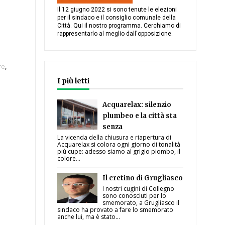
Il 12 giugno 2022 si sono tenute le elezioni
per il sindaco e il consiglio comunale della
Città. Qui il nostro programma. Cerchiamo di
rappresentarlo al meglio dall'opposizione.
re
,
I più letti
Acquarelax: silenzio
plumbeo e la città sta
senza
La vicenda della chiusura e riapertura di
Acquarelax si colora ogni giorno di tonalità
più cupe: adesso siamo al grigio piombo, il
colore...
Il cretino di Grugliasco
I nostri cugini di Collegno
sono conosciuti per lo
smemorato, a Grugliasco il
sindaco ha provato a fare lo smemorato
anche lui, ma è stato...