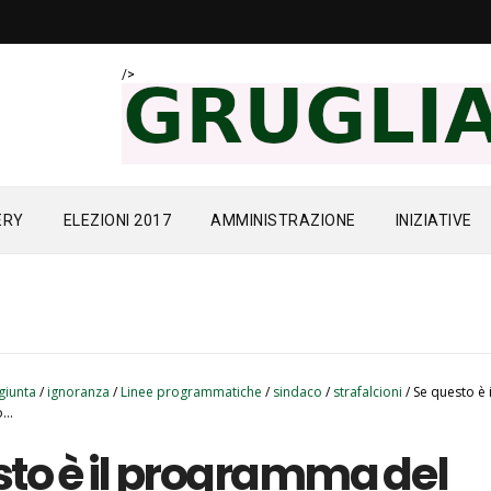
/>
ERY
ELEZIONI 2017
AMMINISTRAZIONE
INIZIATIVE
giunta
/
ignoranza
/
Linee programmatiche
/
sindaco
/
strafalcioni
/
Se questo è i
..
sto è il programma del