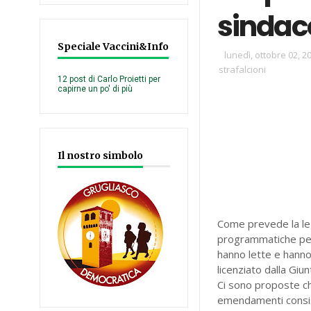
sindaco
Speciale Vaccini&Info
lunedì, ottobre 02, 2
strafalcioni
12 post di Carlo Proietti per
capirne un po' di più
Il nostro simbolo
Come prevede la leg
programmatiche per 
hanno lette e hann
licenziato dalla Giun
Ci sono proposte c
emendamenti consist