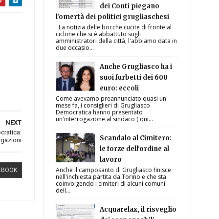
dei Conti piegano
l'omertà dei politici grugliaschesi
La notizia delle bocche cucite di fronte al
ciclone che si è abbattuto sugli
amministratori della città, l'abbiamo data in
due occasio...
Anche Grugliasco ha i
suoi furbetti dei 600
euro: eccoli
Come avevamo preannunciato quasi un
mese fa, i consiglieri di Grugliasco
Democratica hanno presentato
un'interrogazione al sindaco ( qui...
NEXT
ocratica:
Scandalo al Cimitero:
rogazioni
le forze dell'ordine al
lavoro
Anche il camposanto di Grugliasco finisce
EBOOK
nell'inchiesta partita da Torino e che sta
coinvolgendo i cimiteri di alcuni comuni
dell...
Acquarelax, il risveglio