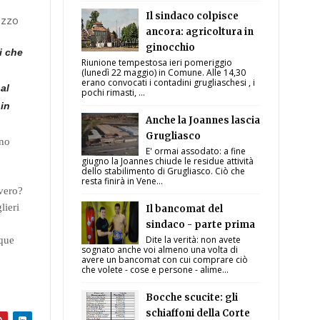
Il sindaco colpisce
ezzo
ancora: agricoltura in
ginocchio
i che
Riunione tempestosa ieri pomeriggio
(lunedì 22 maggio) in Comune. Alle 14,30
erano convocati i contadini grugliaschesi , i
al
pochi rimasti, ...
 in
Anche la Joannes lascia
Grugliasco
ano
E' ormai assodato: a fine
giugno la Joannes chiude le residue attività
dello stabilimento di Grugliasco. Ciò che
resta finirà in Vene...
vvero?
lieri
Il bancomat del
sindaco - parte prima
Dite la verità: non avete
nque
sognato anche voi almeno una volta di
avere un bancomat con cui comprare ciò
che volete - cose e persone - alime...
Bocche scucite: gli
schiaffoni della Corte