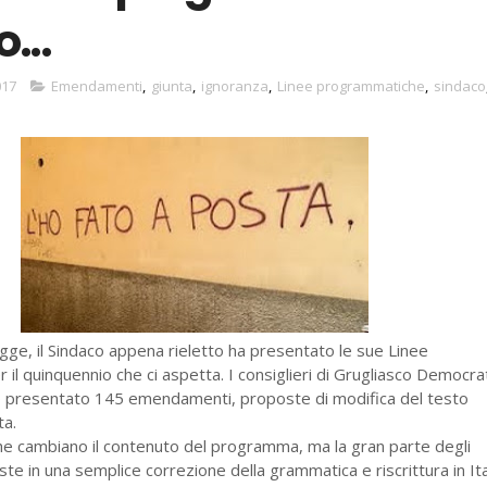
...
017
Emendamenti
,
giunta
,
ignoranza
,
Linee programmatiche
,
sindaco
ge, il Sindaco appena rieletto ha presentato le sue Linee
il quinquennio che ci aspetta. I consiglieri di Grugliasco Democrat
o presentato 145 emendamenti, proposte di modifica del testo
ta.
he cambiano il contenuto del programma, ma la gran parte degli
e in una semplice correzione della grammatica e riscrittura in Ita