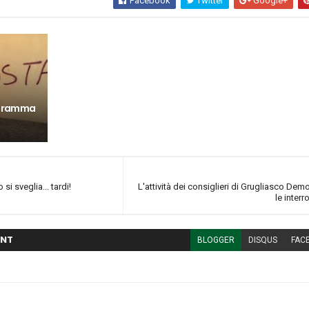
Facebook
Twitter
Google+
rogramma
 si sveglia... tardi!
L'attività dei consiglieri di Grugliasco Dem
le inter
NT
BLOGGER
DISQUS
FAC