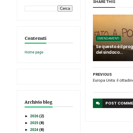
SHARE THIS
Contenuti
EMENDAMENTI
Se questo è il p
del sindaco...
Home page
PREVIOUS
Europa Unita: il cittadino
Archivio blog
POST
COMME
►
2026
(2)
►
2025
(8)
►
2024
(8)