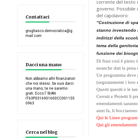
corrente del testo 
governo. Possibile 
del capolavoro:
Contattaci
“Costruzione di spaz
stanno investendo l
grugliasco.democratica@g
mail.com
indirizzi della scuo
tema della genitoria
funzione dei bisogn
Di frasi così è pieno 
Dacci una mano
neanche dati la pena 
Un programma deve pot
Non abbiamo altri finanziatori
(segnatamente i loro 
che noi stessi. Se vuoi darci
una mano, te ne saremo
Questi quesiti e le tan
grati. Ecco l' IBAN
Cerruti e Proietti li
IT63P0316901600CC001155
0963
emendamenti saranno s
anni fa, li bocciarono
Qui le Linee program
Qui gli emendamenti 
Cerca nel blog