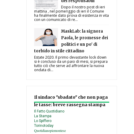
dei responsabili
Dopo il nostro post di ieri
mattina , nel pomeriggio di ieri il Comune
ha finalmente dato prova di esistenza in vita
con un comunicato di re...
MaskLab: la signora
Paola, le promesse dei
politici e un po' di
torbido in stile cittadino
Estate 2020. Il primo devastante lock down
si è concluso da un paio di mesi, si prepara
tutto ciò che serve ad affrontare la nuova
ondata di...
Il sindaco "sbadato" che non paga
le tasse: breve rassegna stampa
Il Fatto Quotidiano
La Stampa
Lo Spiffero
Torinotoday
Quotidianopiemontese