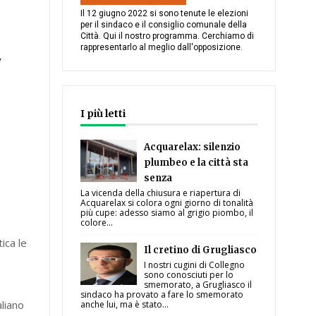
Il 12 giugno 2022 si sono tenute le elezioni
per il sindaco e il consiglio comunale della
Città. Qui il nostro programma. Cerchiamo di
rappresentarlo al meglio dall'opposizione.
,
I più letti
Acquarelax: silenzio
plumbeo e la città sta
senza
La vicenda della chiusura e riapertura di
Acquarelax si colora ogni giorno di tonalità
più cupe: adesso siamo al grigio piombo, il
colore...
ica le
Il cretino di Grugliasco
I nostri cugini di Collegno
sono conosciuti per lo
smemorato, a Grugliasco il
sindaco ha provato a fare lo smemorato
liano
anche lui, ma è stato...