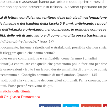
che sindaco e assessori hanno partorito in questi primi 4 mesi di
che non sappiano scrivere in in Italiano? A scanso riportiamo un p
i di lettura condivisa sul territorio delle principali trasformazione
e famiglie e dei bambini della fascia 0-6 anni, anticipando i nuovi
la dell'infanzia e orientando, nel complesso, le politiche connesse 
lità, delle reti di auto aiuto e di come una città possa trasformarsi
i di bambini e famiglie.”
(pag. 17)
il documento, insieme a ripetizioni e strafalcioni, possibile che non si si
di rileggere quello che hanno scritto?
er essere comprensibile e verificabile, come faranno i cittadini
elettori) a controllare che quello che promettono poi lo facciano per da
te osservazioni - frutto i un lavoro durato un'infinità di ore - i due consig
 presenteranno al Consiglio comunale di metà ottobre. Quando i 145
ottoposti alla valutazione dei consiglieri comunali. Per la cronaca, ci
 tutti. Forse perché venivano da qui.
matiche della Giunta
di Grugliasco Democratica