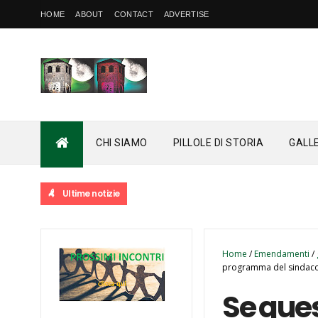
HOME
ABOUT
CONTACT
ADVERTISE
CHI SIAMO
PILLOLE DI STORIA
GALL
Ultime notizie
Home
/
Emendamenti
/
programma del sindaco.
Se que