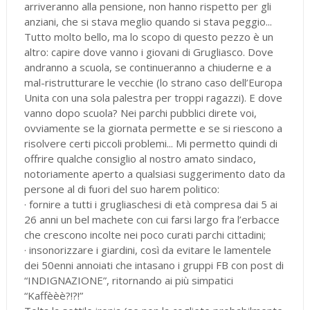
arriveranno alla pensione, non hanno rispetto per gli
anziani, che si stava meglio quando si stava peggio...
Tutto molto bello, ma lo scopo di questo pezzo è un
altro: capire dove vanno i giovani di Grugliasco. Dove
andranno a scuola, se continueranno a chiuderne e a
mal-ristrutturare le vecchie (lo strano caso dell’Europa
Unita con una sola palestra per troppi ragazzi). E dove
vanno dopo scuola? Nei parchi pubblici direte voi,
ovviamente se la giornata permette e se si riescono a
risolvere certi piccoli problemi... Mi permetto quindi di
offrire qualche consiglio al nostro amato sindaco,
notoriamente aperto a qualsiasi suggerimento dato da
persone al di fuori del suo harem politico:
· fornire a tutti i grugliaschesi di età compresa dai 5 ai
26 anni un bel machete con cui farsi largo fra l’erbacce
che crescono incolte nei poco curati parchi cittadini;
· insonorizzare i giardini, così da evitare le lamentele
dei 50enni annoiati che intasano i gruppi FB con post di
“INDIGNAZIONE”, ritornando ai più simpatici
“Kaffèèè?!?!”