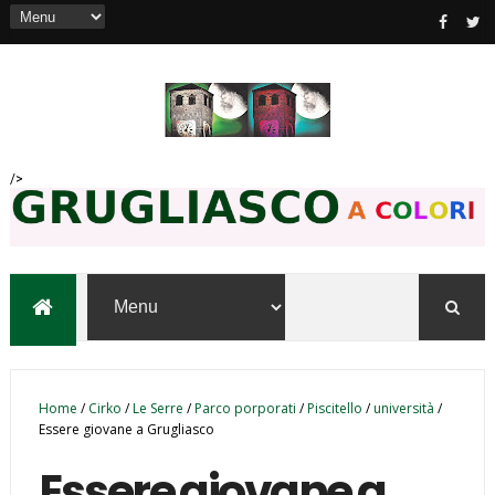
/>
Home
/
Cirko
/
Le Serre
/
Parco porporati
/
Piscitello
/
università
/
Essere giovane a Grugliasco
Essere giovane a