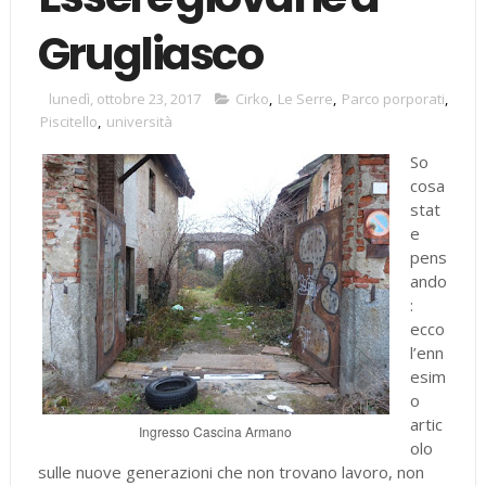
Grugliasco
lunedì, ottobre 23, 2017
Cirko
,
Le Serre
,
Parco porporati
,
Piscitello
,
università
So
cosa
stat
e
pens
ando
:
ecco
l’enn
esim
o
artic
Ingresso Cascina Armano
olo
sulle nuove generazioni che non trovano lavoro, non