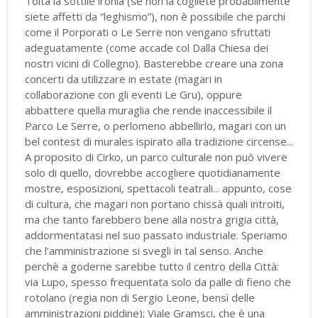
Tolta la sottile ironia (se non la cogliete probabilmente
siete affetti da “leghismo”), non è possibile che parchi
come il Porporati o Le Serre non vengano sfruttati
adeguatamente (come accade col Dalla Chiesa dei
nostri vicini di Collegno). Basterebbe creare una zona
concerti da utilizzare in estate (magari in
collaborazione con gli eventi Le Gru), oppure
abbattere quella muraglia che rende inaccessibile il
Parco Le Serre, o perlomeno abbellirlo, magari con un
bel contest di murales ispirato alla tradizione circense...
A proposito di Cirko, un parco culturale non può vivere
solo di quello, dovrebbe accogliere quotidianamente
mostre, esposizioni, spettacoli teatrali... appunto, cose
di cultura, che magari non portano chissà quali introiti,
ma che tanto farebbero bene alla nostra grigia città,
addormentatasi nel suo passato industriale. Speriamo
che l’amministrazione si svegli in tal senso. Anche
perchè a goderne sarebbe tutto il centro della Città:
via Lupo, spesso frequentata solo da palle di fieno che
rotolano (regia non di Sergio Leone, bensì delle
amministrazioni piddine); Viale Gramsci, che è una