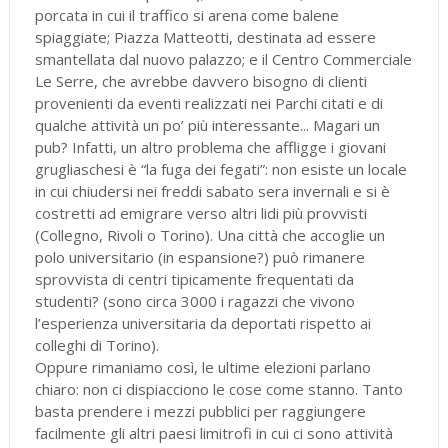
porcata in cui il traffico si arena come balene
spiaggiate; Piazza Matteotti, destinata ad essere
smantellata dal nuovo palazzo; e il Centro Commerciale
Le Serre, che avrebbe davvero bisogno di clienti
provenienti da eventi realizzati nei Parchi citati e di
qualche attività un po’ più interessante... Magari un
pub? Infatti, un altro problema che affligge i giovani
grugliaschesi è “la fuga dei fegati”: non esiste un locale
in cui chiudersi nei freddi sabato sera invernali e si è
costretti ad emigrare verso altri lidi più provvisti
(Collegno, Rivoli o Torino). Una città che accoglie un
polo universitario (in espansione?) può rimanere
sprovvista di centri tipicamente frequentati da
studenti? (sono circa 3000 i ragazzi che vivono
l’esperienza universitaria da deportati rispetto ai
colleghi di Torino).
Oppure rimaniamo così, le ultime elezioni parlano
chiaro: non ci dispiacciono le cose come stanno. Tanto
basta prendere i mezzi pubblici per raggiungere
facilmente gli altri paesi limitrofi in cui ci sono attività