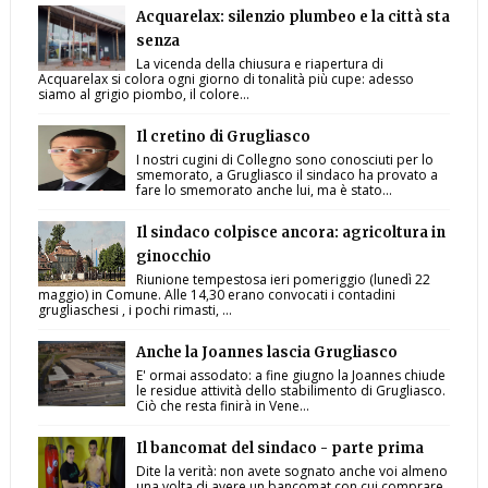
Acquarelax: silenzio plumbeo e la città sta
senza
La vicenda della chiusura e riapertura di
Acquarelax si colora ogni giorno di tonalità più cupe: adesso
siamo al grigio piombo, il colore...
Il cretino di Grugliasco
I nostri cugini di Collegno sono conosciuti per lo
smemorato, a Grugliasco il sindaco ha provato a
fare lo smemorato anche lui, ma è stato...
Il sindaco colpisce ancora: agricoltura in
ginocchio
Riunione tempestosa ieri pomeriggio (lunedì 22
maggio) in Comune. Alle 14,30 erano convocati i contadini
grugliaschesi , i pochi rimasti, ...
Anche la Joannes lascia Grugliasco
E' ormai assodato: a fine giugno la Joannes chiude
le residue attività dello stabilimento di Grugliasco.
Ciò che resta finirà in Vene...
Il bancomat del sindaco - parte prima
Dite la verità: non avete sognato anche voi almeno
una volta di avere un bancomat con cui comprare