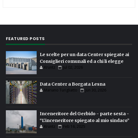
FEATURED POSTS
Le scelte per un data Center spiegate ai
Consiglieri comunali ed a chi li elegge
Kruntz
Jul 02, 2026
Data Center a Borgata Lesna
Mariano Turigliatto
Jun 30, 2026
Inceneritore del Gerbido - parte sesta -
“L’inceneritore spiegato al mio sindaco”
Kruntz
Feb 16, 2025