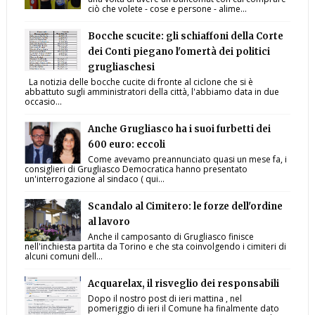
ciò che volete - cose e persone - alime...
Bocche scucite: gli schiaffoni della Corte
dei Conti piegano l'omertà dei politici
grugliaschesi
La notizia delle bocche cucite di fronte al ciclone che si è
abbattuto sugli amministratori della città, l'abbiamo data in due
occasio...
Anche Grugliasco ha i suoi furbetti dei
600 euro: eccoli
Come avevamo preannunciato quasi un mese fa, i
consiglieri di Grugliasco Democratica hanno presentato
un'interrogazione al sindaco ( qui...
Scandalo al Cimitero: le forze dell'ordine
al lavoro
Anche il camposanto di Grugliasco finisce
nell'inchiesta partita da Torino e che sta coinvolgendo i cimiteri di
alcuni comuni dell...
Acquarelax, il risveglio dei responsabili
Dopo il nostro post di ieri mattina , nel
pomeriggio di ieri il Comune ha finalmente dato