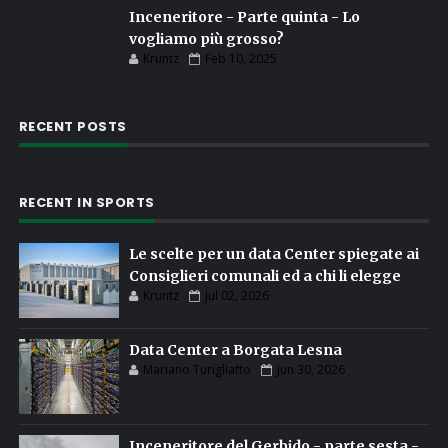
Inceneritore - Parte quinta - Lo
vogliamo più grosso?
Kruntz
Feb 10, 2025
RECENT POSTS
RECENT IN SPORTS
Le scelte per un data Center spiegate ai
Consiglieri comunali ed a chi li elegge
Kruntz
Jul 02, 2026
Data Center a Borgata Lesna
Mariano Turigliatto
Jun 30, 2026
Inceneritore del Gerbido - parte sesta -