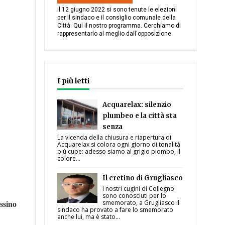
Il 12 giugno 2022 si sono tenute le elezioni
per il sindaco e il consiglio comunale della
Città. Qui il nostro programma. Cerchiamo di
rappresentarlo al meglio dall'opposizione.
I più letti
Acquarelax: silenzio
plumbeo e la città sta
senza
La vicenda della chiusura e riapertura di
Acquarelax si colora ogni giorno di tonalità
più cupe: adesso siamo al grigio piombo, il
colore...
Il cretino di Grugliasco
I nostri cugini di Collegno
sono conosciuti per lo
smemorato, a Grugliasco il
assino
sindaco ha provato a fare lo smemorato
anche lui, ma è stato...