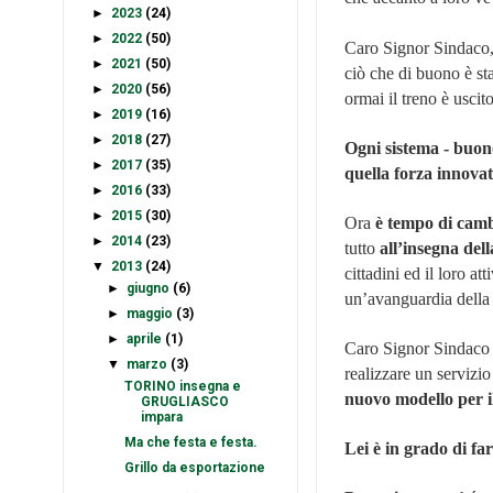
►
2023
(24)
►
2022
(50)
Caro Signor Sindaco, i
►
2021
(50)
ciò che di buono è sta
►
2020
(56)
ormai il treno è uscit
►
2019
(16)
►
2018
(27)
Ogni sistema - buono
►
2017
(35)
quella forza innovat
►
2016
(33)
►
2015
(30)
Ora
è tempo di cam
►
2014
(23)
tutto
all’insegna del
▼
2013
(24)
cittadini ed il loro a
►
giugno
(6)
un’avanguardia della 
►
maggio
(3)
►
aprile
(1)
Caro Signor Sindaco n
▼
marzo
(3)
realizzare un servizio
TORINO insegna e
nuovo modello per i
GRUGLIASCO
impara
Ma che festa e festa.
Lei è in grado di far
Grillo da esportazione