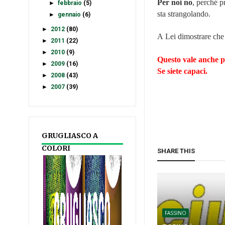
Per noi no
, perché p
►
febbraio
(5)
sta strangolando.
►
gennaio
(6)
►
2012
(80)
A Lei dimostrare che 
►
2011
(22)
►
2010
(9)
Questo vale anche p
►
2009
(16)
Se siete capaci.
►
2008
(43)
►
2007
(39)
GRUGLIASCO A
COLORI
SHARE THIS
FASSINO