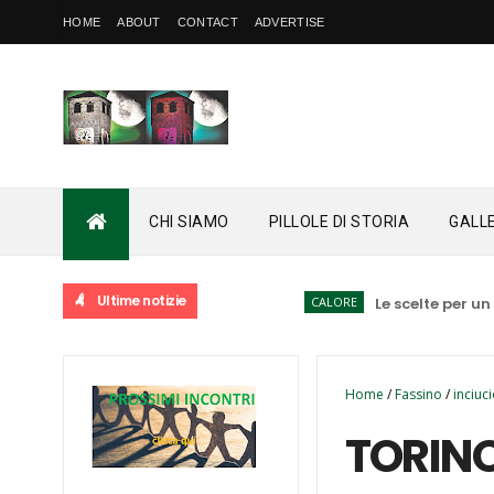
HOME
ABOUT
CONTACT
ADVERTISE
CHI SIAMO
PILLOLE DI STORIA
GALL
Ultime notizie
CALORE
Le scelte per un data 
Home
/
Fassino
/
inciuc
TORINO