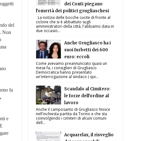
soggetti
dei Conti piegano
l'omertà dei politici grugliaschesi
La notizia delle bocche cucite di fronte al
ciclone che si è abbattuto sugli
ando del
amministratori della città, l'abbiamo data in
due occasio...
o. Non
o
Anche Grugliasco ha i
una
suoi furbetti dei 600
euro: eccoli
Come avevamo preannunciato quasi un
mese fa, i consiglieri di Grugliasco
iano
Democratica hanno presentato
un'interrogazione al sindaco ( qui...
Scandalo al Cimitero:
orno fa
le forze dell'ordine al
,
lavoro
Anche il camposanto di Grugliasco finisce
nell'inchiesta partita da Torino e che sta
coinvolgendo i cimiteri di alcuni comuni
nti e
dell...
 E
egare
Acquarelax, il risveglio