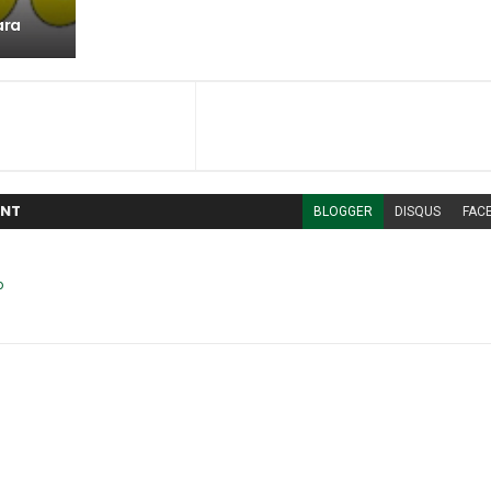
ara
NT
BLOGGER
DISQUS
FAC
o