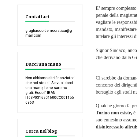
E’ sempre complesso in
penale della magistr
Contattaci
vagliare le responsabi
mandato, manifestare 
grugliasco.democratica@g
mail.com
tutelare gli interessi d
Signor Sindaco, anco
che derivano dalla Gi
Dacci una mano
Ci sarebbe da domand
Non abbiamo altri finanziatori
che noi stessi. Se vuoi darci
concorso dei dirigenti
una mano, te ne saremo
bersaglio agli strali
grati. Ecco l' IBAN
IT63P0316901600CC001155
0963
Qualche giorno fa pro
Torino non esiste, 
suo ennesimo assumersi
disinteressato altru
Cerca nel blog