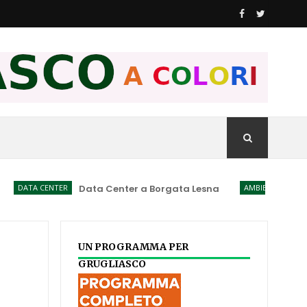
A CENTER
Data Center a Borgata Lesna
AMBIENTE
Incenerito
UN PROGRAMMA PER
GRUGLIASCO