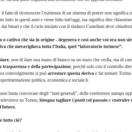
l fatto di riconoscere l’esistenza di un sistema di potere non significa 
to fatto in questi anni e viene fatto tutt'oggi, ma significa dire chiarame
o dai binari e che il ciclo iniziato con il sindaco Castellani deve chiudersi
 o cattivo che sia in origine - degenera e così anche voi ora non sie
iva che meravigliava tutta l’Italia, quel “laboratorio torinese”.
biare
, non di dare una mano di bianco su un muro che crolla, ma di ca
la trasparenza e della partecipazione
, perchè solo con il controllo dire
ttivo coinvolgimento si può
arrestare questa deriva
e far tornare Torino
sperimentazione politica, economica e sociale.b
on basta convocare degli “stati generali”, delle conferenze stampa opp
 televisivo su Torino,
bisogna tagliare i ponti col passato
e
costruire
l futuro
.
e tutto ciò?