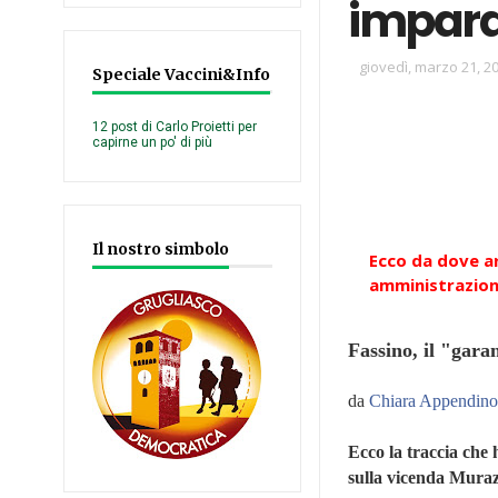
impar
giovedì, marzo 21, 2
Speciale Vaccini&Info
12 post di Carlo Proietti per
capirne un po' di più
Il nostro simbolo
Ecco da dove ar
amministrazione
Fassino, il "gara
da
Chiara Appendin
Ecco la traccia che 
sulla vicenda Muraz