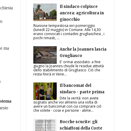
Il sindaco colpisce
nchiesta
ancora: agricoltura in
ginocchio
ro
Riunione tempestosa ieri pomeriggio
(lunedì 22 maggio) in Comune. Alle 14,30
erano convocati i contadini grugliaschesi , i
pochi rimasti, ...
ie ma
Anche la Joannes lascia
Grugliasco
E' ormai assodato: a fine
giugno la Joannes chiude le residue attività
dello stabilimento di Grugliasco. Ciò che
resta finirà in Vene...
a
Il bancomat del
sindaco - parte prima
Dite la verità: non avete
istema
sognato anche voi almeno una volta di
avere un bancomat con cui comprare ciò
uesto
che volete - cose e persone - alime...
Bocche scucite: gli
schiaffoni della Corte