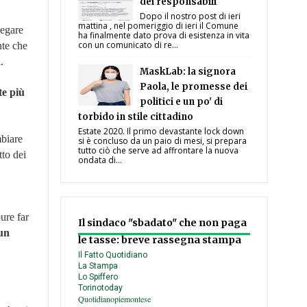
dei responsabili
Dopo il nostro post di ieri
mattina , nel pomeriggio di ieri il Comune
negare
ha finalmente dato prova di esistenza in vita
con un comunicato di re...
nte che
.
MaskLab: la signora
Paola, le promesse dei
te più
politici e un po' di
torbido in stile cittadino
Estate 2020. Il primo devastante lock down
mbiare
si è concluso da un paio di mesi, si prepara
tutto ciò che serve ad affrontare la nuova
tto dei
ondata di...
ure far
Il sindaco "sbadato" che non paga
 un
le tasse: breve rassegna stampa
Il Fatto Quotidiano
La Stampa
Lo Spiffero
Torinotoday
Quotidianopiemontese