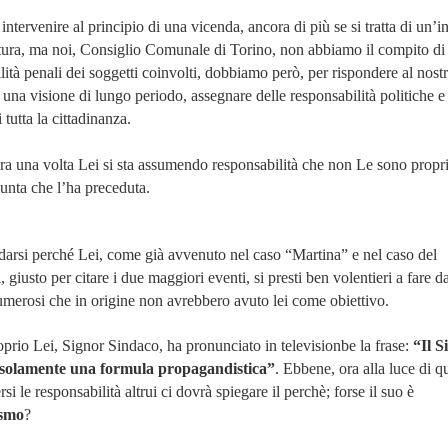
tervenire al principio di una vicenda, ancora di più se si tratta di un’i
atura, ma noi, Consiglio Comunale di Torino, non abbiamo il compito di
lità penali dei soggetti coinvolti, dobbiamo però, per rispondere al nost
una visione di lungo periodo, assegnare delle responsabilità politiche e
i tutta la cittadinanza.
ra una volta Lei si sta assumendo responsabilità che non Le sono propr
unta che l’ha preceduta.
arsi perché Lei, come già avvenuto nel caso “Martina” e nel caso del
, giusto per citare i due maggiori eventi, si presti ben volentieri a fare d
 numerosi che in origine non avrebbero avuto lei come obiettivo.
prio Lei, Signor Sindaco, ha pronunciato in televisionbe la frase:
“Il S
è solamente una formula propagandistica”
. Ebbene, ora alla luce di q
 le responsabilità altrui ci dovrà spiegare il perchè; forse il suo è
ismo
?