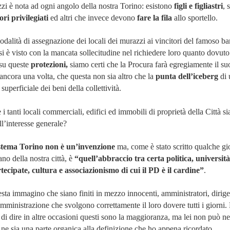
i è nota ad ogni angolo della nostra Torino: esistono
figli e figliastri
, 
ori privilegiati
ed altri che invece devono
fare la fila
allo sportello.
modalità di assegnazione dei locali dei murazzi ai vincitori del famoso b
 si è visto con la mancata sollecitudine nel richiedere loro quanto dovut
 su queste
protezioni,
siamo certi che la Procura farà egregiamente il su
ancora una volta, che questa non sia altro che la
punta dell’iceberg
di 
perficiale dei beni della collettività.
e i tanti locali commerciali, edifici ed immobili di proprietà della Città s
ell’interesse generale?
tema Torino non è un’invenzione
ma, come è stato scritto qualche gi
ano della nostra città, è
“quell’abbraccio tra certa politica, università
tecipate, cultura e associazionismo di cui il PD è il cardine”
.
sta immagino che siano finiti in mezzo innocenti, amministratori, dirige
amministrazione che svolgono correttamente il loro dovere tutti i giorni.
i dire in altre occasioni questi sono la maggioranza, ma lei non può n
 ne sia una parte organica alla definizione che ho appena ricordato.