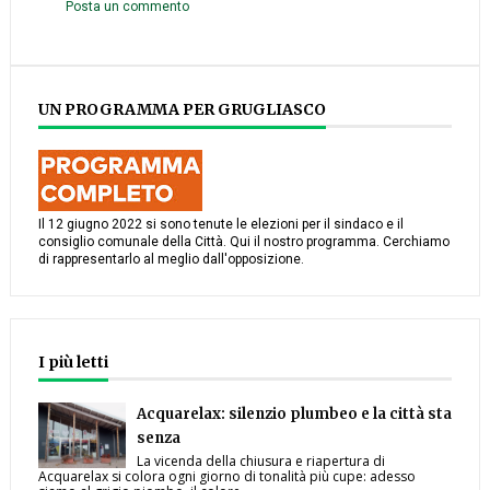
Posta un commento
UN PROGRAMMA PER GRUGLIASCO
Il 12 giugno 2022 si sono tenute le elezioni per il sindaco e il
consiglio comunale della Città. Qui il nostro programma. Cerchiamo
di rappresentarlo al meglio dall'opposizione.
I più letti
Acquarelax: silenzio plumbeo e la città sta
senza
La vicenda della chiusura e riapertura di
Acquarelax si colora ogni giorno di tonalità più cupe: adesso