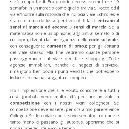
sarà troppo tardi. Era proprio necessario mettere 19
semafori in un incrocio come quello tra via S.Rocco ed il
viale?Inoltre sulla rotonda che incrocia viale Echirolles è
stato tolto un deflusso per i veicoli. Infatti,
entrano 4
sensi di marcia ed escono 3 sensi di marcia
. Se la
matematica non è un opinione, aggiunti al semaforo di
cui sopra, diventa la conseguenza delle
code sul viale
,
con conseguente
aumento di smog
per gli abitanti
del viale stesso. Alla fine vedremo quante persone
passeggeranno sul viale per fare shopping. Tolte
agenzie immobiliari, banche e negozi di servizio,
rimangono ben pochi i punti vendita che potrebbero
indurre ad una passeggiata di compere.
Ho l' impressione che si è voluto concorrere a tutti i
costi (probabilmente molto alti) per fare un viale in
competizione
con i nostri vicini collegnesi. Se
competizione deve essere, per ora a mio parere vince
Collegno. Sul loro viale non ci sono semafori, rotonde e
tanto meno ci passano gli autobus. Speriamo che si
ponga rimedio, c'è ancora tempo..........