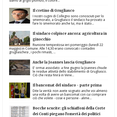
siamo al grigio piombo, il colore...
Il cretino di Grugliasco
I nostri cugini di Collegno sono conosciuti per lo
smemorato, a Grugliasco il sindaco ha provato a
fare lo smemorato anche lui, ma è stato...
Il sindaco colpisce ancora: agricoltura in
ginocchio
Riunione tempestosa ieri pomeriggio (lunedì 22
maggio) in Comune. Alle 14,30 erano convocati i contadini
grugliaschesi , i pochi rimasti, ...
Anche la Joannes lascia Grugliasco
E' ormai assodato: a fine giugno la Joannes chiude
le residue attività dello stabilimento di Grugliasco.
Ciò che resta finirà in Vene...
Il bancomat del sindaco - parte prima
Dite la verità: non avete sognato anche voi almeno
una volta di avere un bancomat con cui comprare
ciò che volete - cose e persone - alime...
Bocche scucite: gli schiaffoni della Corte
dei Conti piegano l'omertà dei politici