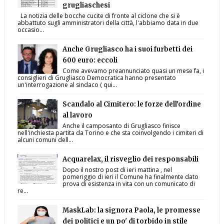
grugliaschesi
La notizia delle bocche cucite di fronte al ciclone che si è
abbattuto sugli amministratori della città, l'abbiamo data in due
occasio...
Anche Grugliasco ha i suoi furbetti dei
600 euro: eccoli
Come avevamo preannunciato quasi un mese fa, i
consiglieri di Grugliasco Democratica hanno presentato
un'interrogazione al sindaco ( qui...
Scandalo al Cimitero: le forze dell'ordine
al lavoro
Anche il camposanto di Grugliasco finisce
nell'inchiesta partita da Torino e che sta coinvolgendo i cimiteri di
alcuni comuni dell...
Acquarelax, il risveglio dei responsabili
Dopo il nostro post di ieri mattina , nel
pomeriggio di ieri il Comune ha finalmente dato
prova di esistenza in vita con un comunicato di
re...
MaskLab: la signora Paola, le promesse
dei politici e un po' di torbido in stile