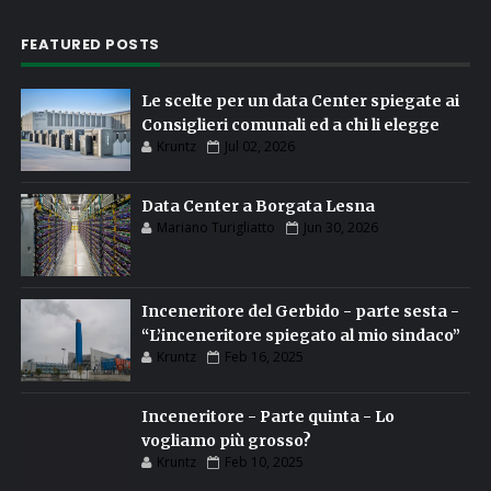
FEATURED POSTS
Le scelte per un data Center spiegate ai
Consiglieri comunali ed a chi li elegge
Kruntz
Jul 02, 2026
Data Center a Borgata Lesna
Mariano Turigliatto
Jun 30, 2026
Inceneritore del Gerbido - parte sesta -
“L’inceneritore spiegato al mio sindaco”
Kruntz
Feb 16, 2025
Inceneritore - Parte quinta - Lo
vogliamo più grosso?
Kruntz
Feb 10, 2025