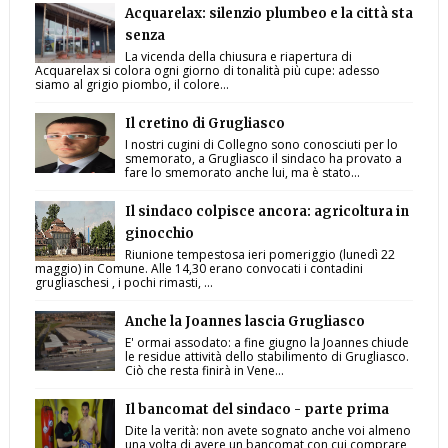
Acquarelax: silenzio plumbeo e la città sta
senza
La vicenda della chiusura e riapertura di
Acquarelax si colora ogni giorno di tonalità più cupe: adesso
siamo al grigio piombo, il colore...
Il cretino di Grugliasco
I nostri cugini di Collegno sono conosciuti per lo
smemorato, a Grugliasco il sindaco ha provato a
fare lo smemorato anche lui, ma è stato...
Il sindaco colpisce ancora: agricoltura in
ginocchio
Riunione tempestosa ieri pomeriggio (lunedì 22
maggio) in Comune. Alle 14,30 erano convocati i contadini
grugliaschesi , i pochi rimasti, ...
Anche la Joannes lascia Grugliasco
E' ormai assodato: a fine giugno la Joannes chiude
le residue attività dello stabilimento di Grugliasco.
Ciò che resta finirà in Vene...
Il bancomat del sindaco - parte prima
Dite la verità: non avete sognato anche voi almeno
una volta di avere un bancomat con cui comprare