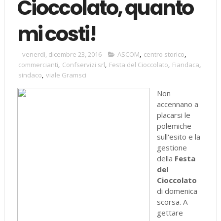
Cioccolato, quanto
mi costi!
venerdì, dicembre 23, 2016
ASCOM
,
centro storico
,
commercianti
,
Confservizi srl
,
Festa del Cioccolato
,
Fiandaca
,
sindaco
,
viale Gramsci
Non
accennano a
placarsi le
polemiche
sull'esito e la
gestione
della
Festa
del
Cioccolato
di domenica
scorsa. A
gettare