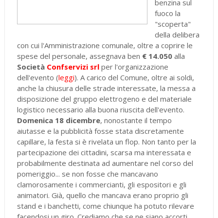
benzina sul
fuoco la
"scoperta"
della delibera
con cui l'Amministrazione comunale, oltre a coprire le
spese del personale, assegnava ben
€ 14.050
alla
Società
Confservizi srl
per l'organizzazione
dell'evento (
leggi
). A carico del Comune, oltre ai soldi,
anche la chiusura delle strade interessate, la messa a
disposizione del gruppo elettrogeno e del materiale
logistico necessario alla buona riuscita dell'evento.
Domenica 18 dicembre
, nonostante il tempo
aiutasse e la pubblicità fosse stata discretamente
capillare, la festa si è rivelata un flop. Non tanto per la
partecipazione dei cittadini, scarsa ma interessata e
probabilmente destinata ad aumentare nel corso del
pomeriggio... se non fosse che mancavano
clamorosamente i commercianti, gli espositori e gli
animatori. Già, quello che mancava erano proprio gli
stand e i banchetti, come chiunque ha potuto rilevare
facendosi un giro. Crediamo che se ne siano accorti