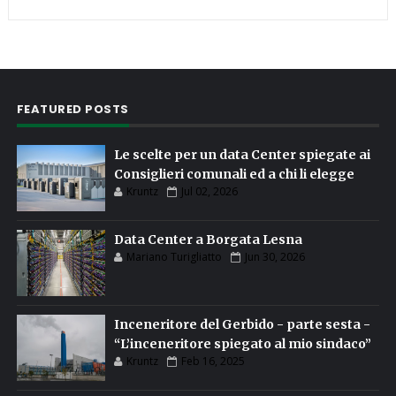
FEATURED POSTS
Le scelte per un data Center spiegate ai
Consiglieri comunali ed a chi li elegge
Kruntz
Jul 02, 2026
Data Center a Borgata Lesna
Mariano Turigliatto
Jun 30, 2026
Inceneritore del Gerbido - parte sesta -
“L’inceneritore spiegato al mio sindaco”
Kruntz
Feb 16, 2025