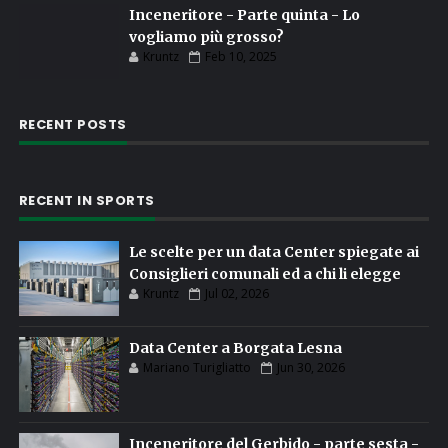
Inceneritore - Parte quinta - Lo
vogliamo più grosso?
Kruntz
Feb 10, 2025
RECENT POSTS
RECENT IN SPORTS
Le scelte per un data Center spiegate ai
Consiglieri comunali ed a chi li elegge
Kruntz
Jul 02, 2026
Data Center a Borgata Lesna
Mariano Turigliatto
Jun 30, 2026
Inceneritore del Gerbido - parte sesta -