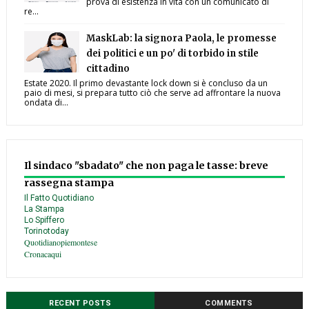
prova di esistenza in vita con un comunicato di
re...
MaskLab: la signora Paola, le promesse
dei politici e un po' di torbido in stile
cittadino
Estate 2020. Il primo devastante lock down si è concluso da un
paio di mesi, si prepara tutto ciò che serve ad affrontare la nuova
ondata di...
Il sindaco "sbadato" che non paga le tasse: breve
rassegna stampa
Il Fatto Quotidiano
La Stampa
Lo Spiffero
Torinotoday
Quotidianopiemontese
Cronacaqui
RECENT POSTS
COMMENTS