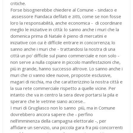
critiche.
Forse bisognerebbe chiedere al Comune - sindaco e
assessore Fiandaca defilati e zitti, come se non fosse
loro la responsabilità, anche economica - di coordinare
meglio le iniziative in città: lo sanno anche i muri che la
domenica prima di Natale è pieno di mercatini e
iniziative con cui è difficile entrare in concorrenza; lo
sanno anche i muri che - trattandosi la nostra di una
città un po' difficile sul piano commerciale e non solo -
non serve a nulla copiare in piccolo manifestazioni che,
più in grande, hanno successo altrove. Lo sanno anche i
muri che ci vanno idee nuove, proposte esclusive,
magari di nicchia, ma che caratterizzino la nostra città e
la sua rete commerciale rispetto a quelle vicine. Per
intanto che va in centro la sera deve portarsi la pila e
sperare che le vetrine siano accese...
I muri di Grugliasco non lo sanno più, ma in Comune
dovrebbero ancora sapere che - perfino
nell'imminenza della campagna elettorale -, per
affidare un servizio, una piccola gara fra più concorrenti