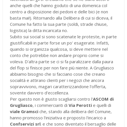
anche quelli che hanno goduto di una domenica col
centro a disposizione dei pedoni e delle bici (e non
basta mai!). Ritornando alla Delibera di cui si diceva, il
Comune ha fatto la sua parte (soldi, strade chiuse,
logistica) la ditta incaricata no.
Subito sui social si sono scatenate le proteste, in parte
giustificabili in parte forse un po' esagerate. Infatti,
quando si organizza qualcosa, si deve mettere nel
conto che potrebbe non andare proprio come si
voleva. D'altra parte se ci si fa paralizzare dalla paura
del flop si finisce per non fare più niente. A Grugliasco
abbiamo bisogno che si facciano cose che creano
socialità e attirano clienti per i negozi che ancora
sopravvivono, magari caratterizzandone l'offerta,
sovente davvero d'eccellenza.
Per questo non è giusto scagliarsi contro l'
ASCOM di
Grugliasco
, i commercianti di
Via Perotti
e quelli di
viale Gramsci
che, stando alla delibera del Comune,
hanno promosso l'iniziativa e proposto l'incarico a
Confservizi srl
. e che sono diventato il bersaglio delle