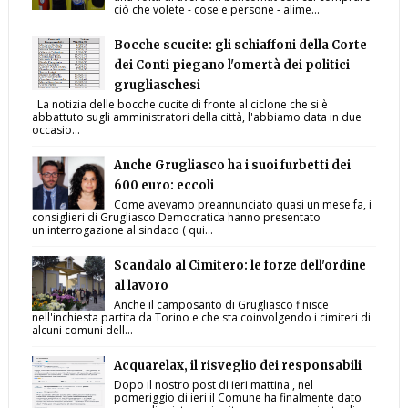
ciò che volete - cose e persone - alime...
Bocche scucite: gli schiaffoni della Corte
dei Conti piegano l'omertà dei politici
grugliaschesi
La notizia delle bocche cucite di fronte al ciclone che si è
abbattuto sugli amministratori della città, l'abbiamo data in due
occasio...
Anche Grugliasco ha i suoi furbetti dei
600 euro: eccoli
Come avevamo preannunciato quasi un mese fa, i
consiglieri di Grugliasco Democratica hanno presentato
un'interrogazione al sindaco ( qui...
Scandalo al Cimitero: le forze dell'ordine
al lavoro
Anche il camposanto di Grugliasco finisce
nell'inchiesta partita da Torino e che sta coinvolgendo i cimiteri di
alcuni comuni dell...
Acquarelax, il risveglio dei responsabili
Dopo il nostro post di ieri mattina , nel
pomeriggio di ieri il Comune ha finalmente dato