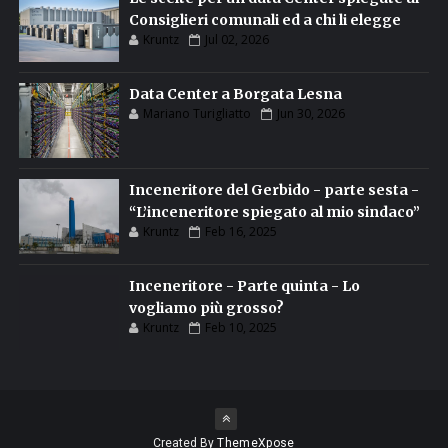
Consiglieri comunali ed a chi li elegge
Kruntz
Jul 02, 2026
Data Center a Borgata Lesna
Mariano Turigliatto
Jun 30, 2026
Inceneritore del Gerbido - parte sesta -
“L’inceneritore spiegato al mio sindaco”
Kruntz
Feb 16, 2025
Inceneritore - Parte quinta - Lo
vogliamo più grosso?
Kruntz
Feb 10, 2025
Created By
ThemeXpose