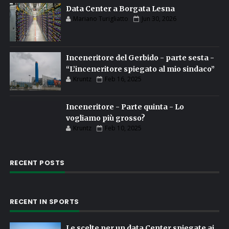
Data Center a Borgata Lesna
Mariano Turigliatto
Jun 30, 2026
Inceneritore del Gerbido - parte sesta -
“L’inceneritore spiegato al mio sindaco”
Kruntz
Feb 16, 2025
Inceneritore - Parte quinta - Lo
vogliamo più grosso?
Kruntz
Feb 10, 2025
RECENT POSTS
RECENT IN SPORTS
Le scelte per un data Center spiegate ai