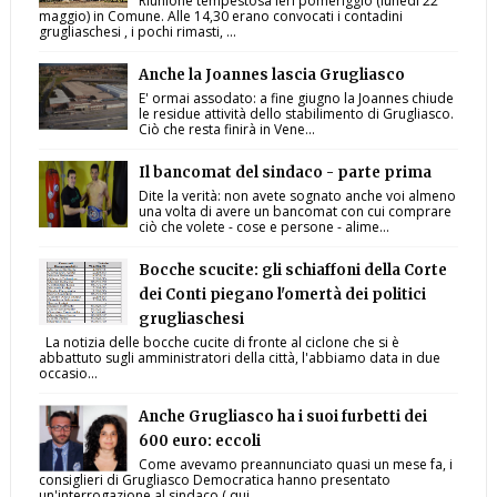
Riunione tempestosa ieri pomeriggio (lunedì 22
maggio) in Comune. Alle 14,30 erano convocati i contadini
grugliaschesi , i pochi rimasti, ...
Anche la Joannes lascia Grugliasco
E' ormai assodato: a fine giugno la Joannes chiude
le residue attività dello stabilimento di Grugliasco.
Ciò che resta finirà in Vene...
Il bancomat del sindaco - parte prima
Dite la verità: non avete sognato anche voi almeno
una volta di avere un bancomat con cui comprare
ciò che volete - cose e persone - alime...
Bocche scucite: gli schiaffoni della Corte
dei Conti piegano l'omertà dei politici
grugliaschesi
La notizia delle bocche cucite di fronte al ciclone che si è
abbattuto sugli amministratori della città, l'abbiamo data in due
occasio...
Anche Grugliasco ha i suoi furbetti dei
600 euro: eccoli
Come avevamo preannunciato quasi un mese fa, i
consiglieri di Grugliasco Democratica hanno presentato
un'interrogazione al sindaco ( qui...