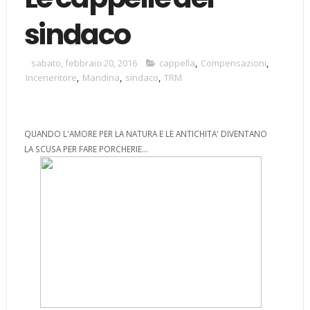
sindaco
sabato, febbraio 20, 2016
cappella
,
Compensazioni
,
Inceneritore
,
Mandina
,
sindaco
,
TRM
QUANDO L'AMORE PER LA NATURA E LE ANTICHITA' DIVENTANO
LA SCUSA PER FARE PORCHERIE...