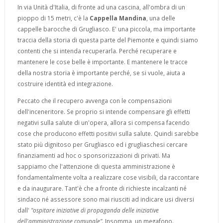
In via Unità d'Italia, di fronte ad una cascina, all'ombra di un
pioppo di 15 metri, c'è la
Cappella Mandina
, una delle
cappelle barocche di Grugliasco. E' una piccola, ma importante
traccia della storia di questa parte del Piemonte e quindi siamo
contenti che si intenda recuperarla. Perché recuperare e
mantenere le cose belle è importante. E mantenere le tracce
della nostra storia è importante perché, se si vuole, aiuta a
costruire identità ed integrazione.
Peccato che il recupero avvenga con le compensazioni
dell'inceneritore. Se proprio si intende compensare gli effetti
negativi sulla salute di un'opera, allora si compensa facendo
cose che producono effetti positivi sulla salute. Quindi sarebbe
stato più dignitoso per Grugliasco ed i grugliaschesi cercare
finanziamenti ad hoc o sponsorizzazioni di privati.
Ma
sappiamo che l'attenzione di questa amministrazione è
fondamentalmente volta a realizzare cose visibili, da raccontare
e da inaugurare. Tant'è che a fronte di richieste
incalzanti né
sindaco né assessore sono mai riusciti ad indicare usi diversi
dall'
"ospitare iniziative di propaganda delle iniziative
dell'amministrazione comunale".
Insomma, un megafono.