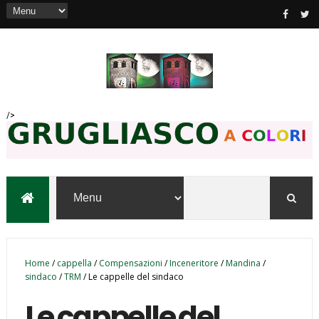
/>
Home
/
cappella
/
Compensazioni
/
Inceneritore
/
Mandina
/
sindaco
/
TRM
/
Le cappelle del sindaco
Le cappelle del