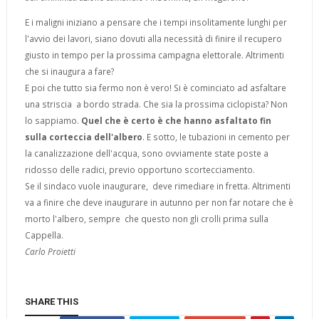
E i maligni iniziano a pensare che i tempi insolitamente lunghi per
l'avvio dei lavori, siano dovuti alla necessità di finire il recupero
giusto i
n tempo per la prossima campagna elettorale. Altrimenti
che si inaugura a fare?
E poi che tutto sia fermo non è vero! Si è cominciato ad asfaltare
una striscia a bordo strada. Che sia la prossima ciclopista? Non
lo sappiamo.
Quel che è certo è che hanno asfaltato fin
sulla corteccia dell'albero
. E sotto, le tubazioni in cemento per
la canalizzazione dell'acqua, sono ovviamente state poste a
ridosso delle radici, previo opportuno scortecciamento.
Se il sindaco vuole inaugurare, deve rimediare in fretta. Altrimenti
va a finire che deve inaugurare in autunno per non far notare che è
morto l'albero, sempre che questo non gli crolli prima sulla
Cappella.
Carlo Proietti
SHARE THIS