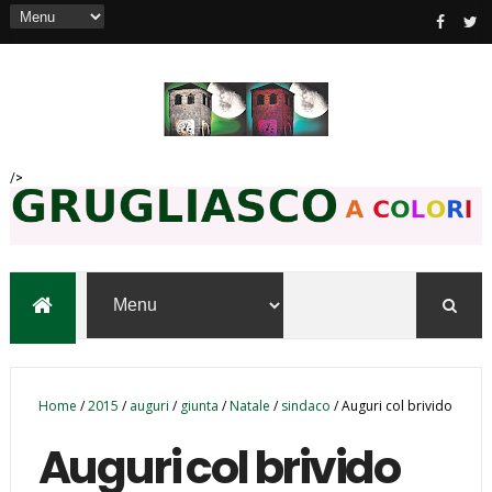
/>
Home
/
2015
/
auguri
/
giunta
/
Natale
/
sindaco
/
Auguri col brivido
Auguri col brivido