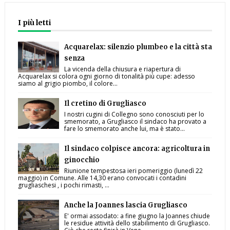
I più letti
Acquarelax: silenzio plumbeo e la città sta
senza
La vicenda della chiusura e riapertura di
Acquarelax si colora ogni giorno di tonalità più cupe: adesso
siamo al grigio piombo, il colore...
Il cretino di Grugliasco
I nostri cugini di Collegno sono conosciuti per lo
smemorato, a Grugliasco il sindaco ha provato a
fare lo smemorato anche lui, ma è stato...
Il sindaco colpisce ancora: agricoltura in
ginocchio
Riunione tempestosa ieri pomeriggio (lunedì 22
maggio) in Comune. Alle 14,30 erano convocati i contadini
grugliaschesi , i pochi rimasti, ...
Anche la Joannes lascia Grugliasco
E' ormai assodato: a fine giugno la Joannes chiude
le residue attività dello stabilimento di Grugliasco.