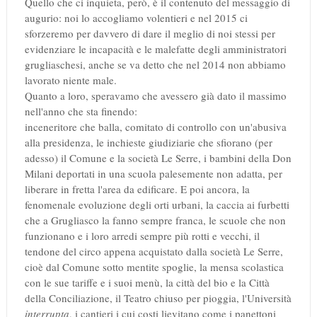
Quello che ci inquieta, però, è il contenuto del messaggio di
augurio: noi lo accogliamo volentieri e nel 2015 ci
sforzeremo per davvero di dare il meglio di noi stessi per
evidenziare le incapacità e le malefatte degli amministratori
grugliaschesi, anche se va detto che nel 2014 non abbiamo
lavorato niente male.
Quanto a loro, speravamo che avessero già dato il massimo
nell'anno che sta finendo:
inceneritore che balla, comitato di controllo con un'abusiva
alla presidenza, le inchieste giudiziarie che sfiorano (per
adesso) il Comune e la società Le Serre, i bambini della Don
Milani deportati in una scuola palesemente non adatta, per
liberare in fretta l'area da edificare. E poi ancora, la
fenomenale evoluzione degli orti urbani, la caccia ai furbetti
che a Grugliasco la fanno sempre franca, le scuole che non
funzionano e i loro arredi sempre più rotti e vecchi, il
tendone del circo appena acquistato dalla società Le Serre,
cioè dal Comune sotto mentite spoglie, la mensa scolastica
con le sue tariffe e i suoi menù, la città del bio e la Città
della Conciliazione, il Teatro chiuso per pioggia, l'Università
interrupta
, i cantieri i cui costi lievitano come i panettoni