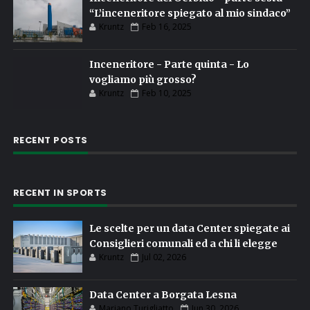
“L’inceneritore spiegato al mio sindaco”
Kruntz
Feb 16, 2025
Inceneritore - Parte quinta - Lo
vogliamo più grosso?
Kruntz
Feb 10, 2025
RECENT POSTS
RECENT IN SPORTS
Le scelte per un data Center spiegate ai
Consiglieri comunali ed a chi li elegge
Kruntz
Jul 02, 2026
Data Center a Borgata Lesna
Mariano Turigliatto
Jun 30, 2026