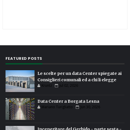
FEATURED POSTS
Le scelte per un data Center spiegate ai
Consiglieri comunali ed a chi li elegge
Kruntz
Jul 02, 2026
Data Center a Borgata Lesna
Mariano Turigliatto
Jun 30, 2026
Inceneritore del Gerbido - parte sesta -