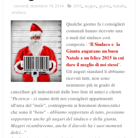
venerdì, dicembre 19, 2014
2015
,
auguri
,
giunta
,
Natale
,
sindaco
Qualche giorno fa i consiglieri
comunali hanno ricevuto una
e-mail dal sindaco così
Il Sindaco e la
composta : "
Giunta augurano un buon
Natale e un felice 2015 in cui
dare il meglio di noi stessi
".
Gli auguri standard li abbiamo
ricevuti tutti, non sono
nemmeno più in grado di
cancellare gli indesiderati dalle loro liste di amici e clienti.
"
Pazienza
- ci siamo detti noi consiglieri appartenenti
all'area del "
male
", contrapposta ai fenomeni democratici
che sono il "
bene
" -
abbiamo sopportato di tutto, possiamo
sopportare anche gli auguri del sindaco e della giunta.
Magari ricambieremo, anche il diavolo ha i suoi momenti
dolci..."