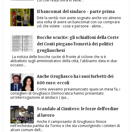
Ciò che resta finirà in Vene...
Il bancomat del sindaco - parte prima
Dite la verità: non avete sognato anche voi almeno
una volta di avere un bancomat con cui comprare
ciò che volete - cose e persone - alime...
Bocche scucite: gli schiaffoni della Corte
dei Conti piegano l'omertà dei politici
grugliaschesi
La notizia delle bocche cucite di fronte al ciclone che si è
abbattuto sugli amministratori della città, l'abbiamo data in due
occasio...
Anche Grugliasco ha i suoi furbetti dei
600 euro: eccoli
Come avevamo preannunciato quasi un mese fa, i
consiglieri di Grugliasco Democratica hanno presentato
un'interrogazione al sindaco ( qui...
Scandalo al Cimitero: le forze dell'ordine
al lavoro
Anche il camposanto di Grugliasco finisce
nell'inchiesta partita da Torino e che sta coinvolgendo i cimiteri di
alcuni comuni dell...