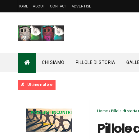
HOME
ABOUT
CONTACT
ADVERTISE
CHI SIAMO
PILLOLE DI STORIA
GALL
Ultime notizie
Home
/
Pillole di stori
Pillole