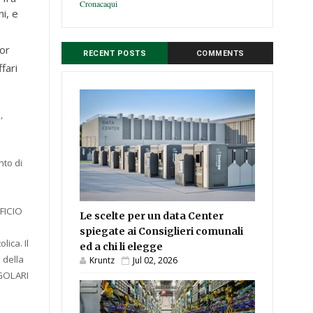
Cronacaqui
i, e
nor
RECENT POSTS
COMMENTS
fari
,
nto di
EFICIO
Le scelte per un data Center
spiegate ai Consiglieri comunali
lica. Il
ed a chi li elegge
 della
Kruntz
Jul 02, 2026
EGOLARI