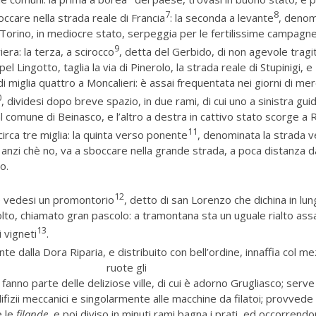
7
8
ccare nella strada reale di Francia
: la seconda a levante
, denom
i Torino, in mediocre stato, serpeggia per le fertilissime campagne
9
riera: la terza, a scirocco
, detta del Gerbido, di non agevole tragi
l Lingotto, taglia la via di Pinerolo, la strada reale di Stupinigi, e
i miglia quattro a Moncalieri: è assai frequentata nei giorni di mer
0
, dividesi dopo breve spazio, in due rami, di cui uno a sinistra gui
 comune di Beinasco, e l’altro a destra in cattivo stato scorge a R
11
circa tre miglia: la quinta verso ponente
, denominata la strada v
a anzi chè no, va a sboccare nella grande strada, a poca distanza d
o.
12
e vedesi un promontorio
, detto di san Lorenzo che dichina in lu
olto, chiamato gran pascolo: a tramontana sta un uguale rialto ass
13
 vigneti
.
te dalla Dora Riparia, e distribuito con bell’ordine, innaffia col me
ruote gli
 fanno parte delle deliziose ville, di cui è adorno Grugliasco; serve
ifizii meccanici e singolarmente alle macchine da filatoi; provvede 
e le
filande
, e poi diviso in minuti rami bagna i prati, ed occorrendon