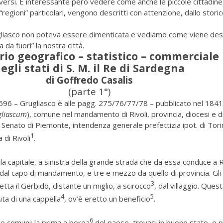
iversi. È interessante però vedere come anche le piccole cittadine,
regioni” particolari, vengono descritti con attenzione, dallo stori
liasco non poteva essere dimenticata e vediamo come viene desc
a da fuori” la nostra città.
rio geografico – statistico – commerciale
egli stati di S. M. il Re di Sardegna
di Goffredo Casalis
(parte 1°)
. 696 – Grugliasco è alle pagg. 275/76/77/78 – pubblicato nel 1841
gliascum
), comune nel mandamento di Rivoli, provincia, diocesi e di
 Senato di Piemonte, intendenza generale prefettizia ipot. di Tori
1
 di Rivoli
.
la capitale, a sinistra della grande strada che da essa conduce a Ri
 dal capo di mandamento, e tre e mezzo da quello di provincia. Gli
3
etta il Gerbido, distante un miglio, a scirocco
, dal villaggio. Ques
4
5
ta di una cappella
, ov’è eretto un beneficio
.
6
ie comuni: la prima a borea
del paese, trovasi in buono stato, e 