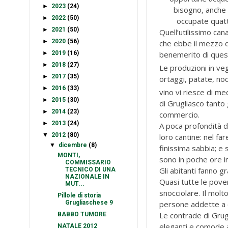
►
2023
(24)
bisogno, anche i
►
2022
(50)
occupate quatt
►
2021
(50)
Quell’utilissimo can
►
2020
(56)
che ebbe il mezzo 
►
2019
(16)
benemerito di ques
►
2018
(27)
Le produzioni in veg
►
2017
(35)
ortaggi, patate, noci
►
2016
(33)
vino vi riesce di me
►
2015
(30)
di Grugliasco tanto
►
2014
(23)
commercio.
►
2013
(24)
A poca profondità de
▼
2012
(80)
loro cantine: nel fare
▼
dicembre
(8)
finissima sabbia; e 
MONTI,
sono in poche ore ing
COMMISSARIO
Gli abitanti fanno g
TECNICO DI UNA
NAZIONALE IN
Quasi tutte le pove
MUT...
snocciolare. Il molt
Pillole di storia
Grugliaschese 9
persone addette a 
Le contrade di Grug
BABBO TUMORE
eleganti e comode ab
NATALE 2012