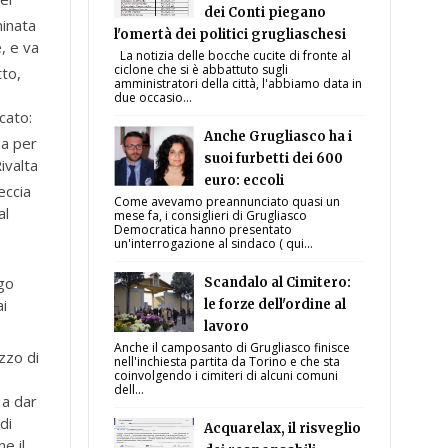
dei Conti piegano
inata
l'omertà dei politici grugliaschesi
, e va
La notizia delle bocche cucite di fronte al
ciclone che si è abbattuto sugli
tto,
amministratori della città, l'abbiamo data in
due occasio...
cato:
Anche Grugliasco ha i
da per
suoi furbetti dei 600
ivalta
euro: eccoli
eccia
Come avevamo preannunciato quasi un
al
mese fa, i consiglieri di Grugliasco
Democratica hanno presentato
un'interrogazione al sindaco ( qui...
ngo
Scandalo al Cimitero:
ai
le forze dell'ordine al
lavoro
Anche il camposanto di Grugliasco finisce
zzo di
nell'inchiesta partita da Torino e che sta
coinvolgendo i cimiteri di alcuni comuni
dell...
 a dar
di
Acquarelax, il risveglio
e il