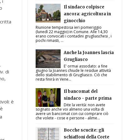
 i
Il sindaco colpisce
co
ancora: agricoltura in
ginocchio
ritta
Riunione tempestosa ieri pomeriggio
(lunedì 22 maggio) in Comune. Alle 14,30
erano convocati i contadini grugliaschesi , i
pochi rimasti, ...
Anche la Joannes lascia
Grugliasco
.
E' ormai assodato: a fine
giugno la Joannes chiude le residue attività
v. di
dello stabilimento di Grugliasco. Ciò che
no,
resta finirà in Vene...
Il bancomat del
sindaco - parte prima
voli: è
Dite la verità: non avete
 è
sognato anche voi almeno una volta di
avere un bancomat con cui comprare ciò
ta
che volete - cose e persone - alime...
Bocche scucite: gli
schiaffoni della Corte
per