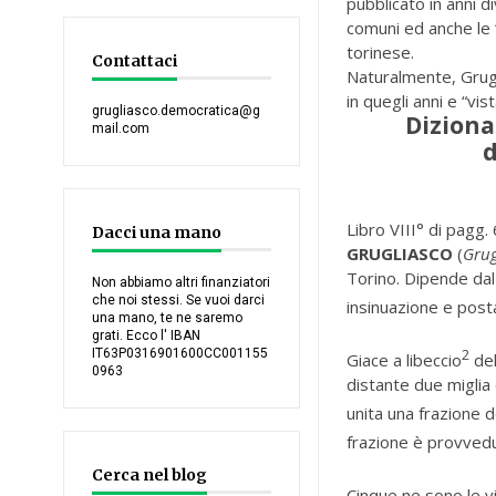
pubblicato in anni d
comuni ed anche le “
torinese.
Contattaci
Naturalmente, Grug
in quegli anni e “vist
grugliasco.democratica@g
Diziona
mail.com
d
Libro VIII° di pagg
Dacci una mano
GRUGLIASCO
(
Gru
Torino. Dipende dal
Non abbiamo altri finanziatori
che noi stessi. Se vuoi darci
insinuazione e posta
una mano, te ne saremo
grati. Ecco l' IBAN
IT63P0316901600CC001155
2
Giace a libeccio
del
0963
distante due miglia
unita una frazione d
frazione è provvedu
Cerca nel blog
Cinque ne sono le v