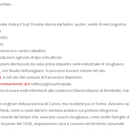
LATINA.
le. Indica il Sud. Il nome deriva dal latino: auster, vento di mezzogiorno.
e.
ENZO.
ni.
aversa in centro cittadino.
uzioni agricole di tipo orticulticolo.
zioni dei bossoli da seta: primo impianto semi industriale di Grugliasco.
, con feudo nell’astigiano. Si possono trovare notizie nel sito
t
, e nel sito del comune di Passerano Mamorito,
omarmorito.at.it
nella pagina principale.
no trovare molti riferimenti alla contessa Ottavia Masino di Mombello, na
originari della provincia di Cuneo, ma residenti poi in Torino. Avevano ca
udifredi, come si vede dal loro stemma araldico sul portone d’ingresso.
emeriti del tempo che, avevano casa in Grugliasco, come molte famiglie c
 la peste del 1630, acquistarono case e cascine nel territorio comunale.