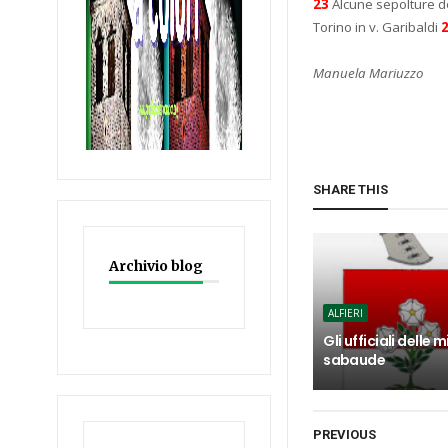
23
Alcune sepolture de
Torino in v. Garibaldi
Manuela Mariuzzo
SHARE THIS
Archivio blog
ALFIERI
Gli ufficiali delle mi
sabaude
PREVIOUS