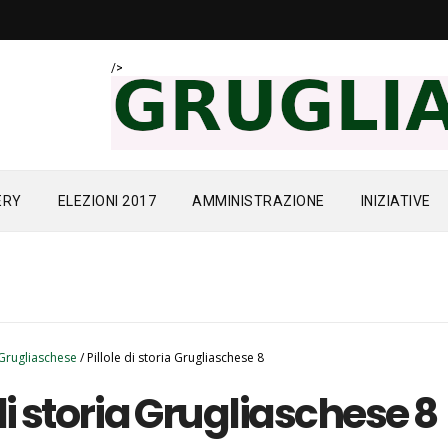
/>
ERY
ELEZIONI 2017
AMMINISTRAZIONE
INIZIATIVE
C
a Grugliaschese
/
Pillole di storia Grugliaschese 8
 di storia Grugliaschese 8