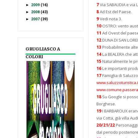
7
Via SABAUDIA e via 
►
2009
(16)
8
Ad Est del Paese.
►
2008
(43)
9
Vedi nota 3.
►
2007
(39)
10
OSTRO: vento austra
11
Ad Ovest del paes
12
DUNA DI SAN LOR
13
Probabilmente alte
GRUGLIASCO A
14
La BEALERA che attr
COLORI
15
Naturalmente le prod
16
Le importanti produ
17
Famiglia di Saluzzo
www.saluzzoturistica.i
www.comune.passeran
18
Su Google si posso
Borghese.
19
I BARBAROUX erano 
via Cotta, già villa A
20/21/22
Personaggi 
dal periodo posteriore