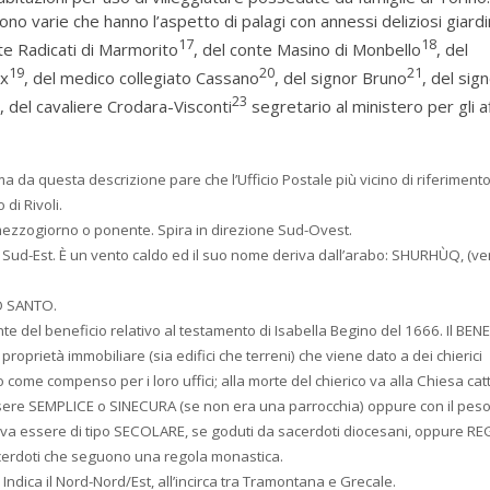
no varie che hanno l’aspetto di palagi con annessi deliziosi giardin
17
18
te Radicati di Marmorito
, del conte Masino di Monbello
, del
19
20
21
ux
, del medico collegiato Cassano
, del signor Bruno
, del sig
2
23
, del cavaliere Crodara-Visconti
segretario al ministero per gli af
a da questa descrizione pare che l’Ufficio Postale più vicino di riferimento
di Rivoli.
mezzogiorno o ponente. Spira in direzione Sud-Ovest.
Sud-Est. È un vento caldo ed il suo nome deriva dall’arabo: SHURHÙQ, (ve
TO SANTO.
nte del beneficio relativo al testamento di Isabella Begino del 1666. Il BEN
oprietà immobiliare (sia edifici che terreni) che viene dato a dei chierici
o come compenso per i loro uffici; alla morte del chierico va alla Chiesa catto
ere SEMPLICE o SINECURA (se non era una parrocchia) oppure con il peso
eva essere di tipo SECOLARE, se goduti da sacerdoti diocesani, oppure R
cerdoti che seguono una regola monastica.
Indica il Nord-Nord/Est, all’incirca tra Tramontana e Grecale.