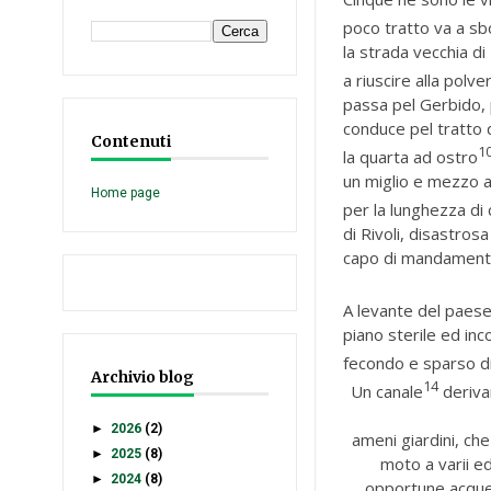
poco tratto va a sbo
la strada vecchia d
a riuscire alla polve
passa pel Gerbido, pe
conduce pel tratto d
Contenuti
1
la quarta ad ostro
un miglio e mezzo al
Home page
per la lunghezza di 
di Rivoli, disastros
capo di mandament
A levante del paes
piano sterile ed inc
fecondo e sparso di
Archivio blog
14
Un canale
derivan
►
2026
(2)
ameni giardini, che
►
2025
(8)
moto a varii ed
►
2024
(8)
opportune acqu