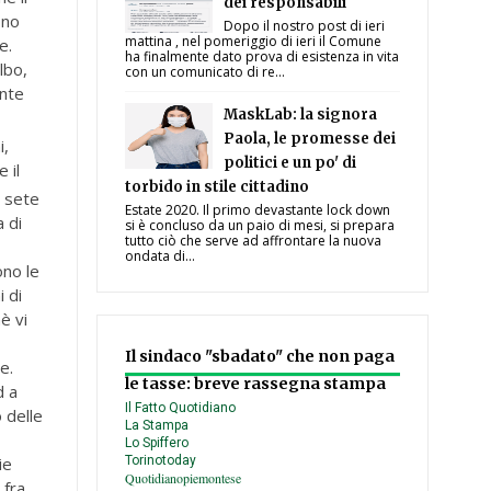
dei responsabili
ono
Dopo il nostro post di ieri
mattina , nel pomeriggio di ieri il Comune
e.
ha finalmente dato prova di esistenza in vita
lbo,
con un comunicato di re...
ente
MaskLab: la signora
Paola, le promesse dei
i,
politici e un po' di
 il
torbido in stile cittadino
e sete
Estate 2020. Il primo devastante lock down
 di
si è concluso da un paio di mesi, si prepara
tutto ciò che serve ad affrontare la nuova
ondata di...
ono le
i di
è vi
Il sindaco "sbadato" che non paga
e.
le tasse: breve rassegna stampa
d a
Il Fatto Quotidiano
 delle
La Stampa
Lo Spiffero
ie
Torinotoday
Quotidianopiemontese
 fra