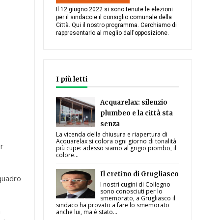
Il 12 giugno 2022 si sono tenute le elezioni
per il sindaco e il consiglio comunale della
Città. Qui il nostro programma. Cerchiamo di
rappresentarlo al meglio dall'opposizione.
I più letti
Acquarelax: silenzio
plumbeo e la città sta
senza
La vicenda della chiusura e riapertura di
Acquarelax si colora ogni giorno di tonalità
or
più cupe: adesso siamo al grigio piombo, il
colore...
Il cretino di Grugliasco
 quadro
I nostri cugini di Collegno
sono conosciuti per lo
smemorato, a Grugliasco il
sindaco ha provato a fare lo smemorato
à
anche lui, ma è stato...