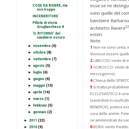
esse se ne distinguo
COSE DA RIDERE, ma
non troppo
sono quelle del con
INCENERITORE
banchiere Barbaro
Pillole di storia
2
Grugliaschese 8
architetto Ravera
'IL RITORNO' del
esteri.
cavaliere oscuro
Note:
►
novembre
(6)
1
Non ne sono certa, m
►
ottobre
(8)
dovesse essere quello 
►
settembre
(7)
2
LIBECCIO: vento di 
►
agosto
(5)
3
SCIROCCO: vento di 
►
luglio
(6)
mezzogiorno).
►
giugno
(6)
4
Chiesa dello SPIRI
►
maggio
(10)
5
Si tratta probabilme
►
aprile
(16)
ECCLESIASTICO è una pr
►
marzo
(1)
(sacerdoti) in usufrutt
►
febbraio
(5)
BENEFICIO, poteva ess
►
gennaio
(2)
cura delle anime. Pot
se amministrati da sa
►
2011
(22)
6
BORA: vento freddo. 
►
2010
(9)