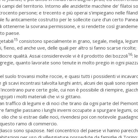
 campi del territorio. Intorno alle anzidette macchine de’ filatoi s
rocento persone; e trecento e più operai s’impiegano nelle filand
ale fu anticamente costrutto per le sollecite cure d’un certo Panea
di ottenerne la sovrana permissione, e si rendette così grandem
to paese.
15
etabili
consistono specialmente in grano, segale, meliga, legum
, fieno, ed anche uve, delle quali per altro si fanno scarse ricolte; e
16
diocre qualità. Assai considerevole vi è il prodotto dei bozzoli
: l
 gregie, quanto lavorate sono tenute in molto pregio in ogni piazza
l suolo trovansi molte roccie, e quasi tutti i possidenti vi incavar
 gli scavi incontrasi talvolta lunghi antri, alcuni dei quali sono ripien
s’incontrano pure certe gole, cui non è possibile di riempire, giacch
ojati i molti materiali che vi si gittano.
ran traffico di legumi e di noci che tirano da ogni parte del Piemont
re famiglie passano i lunghi inverni occupate a spurgare legumi, o
o olio che si estrae dalle noci, rivendesi poi con notevole guadagno
questo ramo di commercio.
liasco sono spaziose. Nel concentrico del paese vi hanno parecch
itazioni per uso di villeggiature possedute da famiglie di Torino: