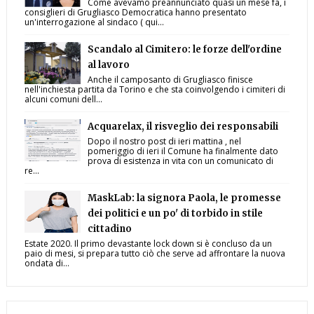
Come avevamo preannunciato quasi un mese fa, i
consiglieri di Grugliasco Democratica hanno presentato
un'interrogazione al sindaco ( qui...
Scandalo al Cimitero: le forze dell'ordine
al lavoro
Anche il camposanto di Grugliasco finisce
nell'inchiesta partita da Torino e che sta coinvolgendo i cimiteri di
alcuni comuni dell...
Acquarelax, il risveglio dei responsabili
Dopo il nostro post di ieri mattina , nel
pomeriggio di ieri il Comune ha finalmente dato
prova di esistenza in vita con un comunicato di
re...
MaskLab: la signora Paola, le promesse
dei politici e un po' di torbido in stile
cittadino
Estate 2020. Il primo devastante lock down si è concluso da un
paio di mesi, si prepara tutto ciò che serve ad affrontare la nuova
ondata di...