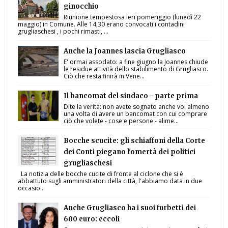
ginocchio
Riunione tempestosa ieri pomeriggio (lunedì 22
maggio) in Comune. Alle 14,30 erano convocati i contadini
grugliaschesi , i pochi rimasti, ...
Anche la Joannes lascia Grugliasco
E' ormai assodato: a fine giugno la Joannes chiude
le residue attività dello stabilimento di Grugliasco.
Ciò che resta finirà in Vene...
Il bancomat del sindaco - parte prima
Dite la verità: non avete sognato anche voi almeno
una volta di avere un bancomat con cui comprare
ciò che volete - cose e persone - alime...
Bocche scucite: gli schiaffoni della Corte
dei Conti piegano l'omertà dei politici
grugliaschesi
La notizia delle bocche cucite di fronte al ciclone che si è
abbattuto sugli amministratori della città, l'abbiamo data in due
occasio...
Anche Grugliasco ha i suoi furbetti dei
600 euro: eccoli