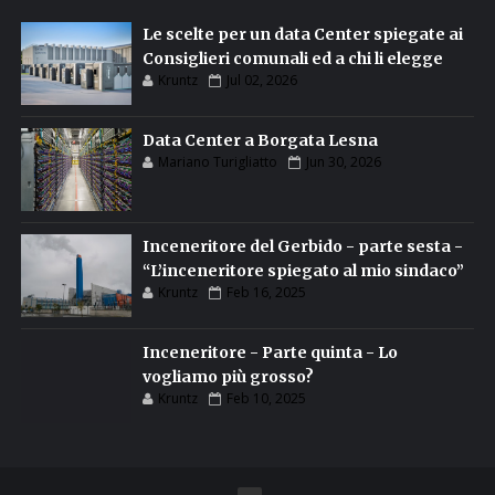
Le scelte per un data Center spiegate ai
Consiglieri comunali ed a chi li elegge
Kruntz
Jul 02, 2026
Data Center a Borgata Lesna
Mariano Turigliatto
Jun 30, 2026
Inceneritore del Gerbido - parte sesta -
“L’inceneritore spiegato al mio sindaco”
Kruntz
Feb 16, 2025
Inceneritore - Parte quinta - Lo
vogliamo più grosso?
Kruntz
Feb 10, 2025