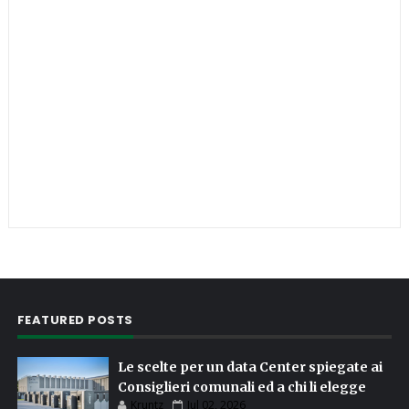
FEATURED POSTS
Le scelte per un data Center spiegate ai
Consiglieri comunali ed a chi li elegge
Kruntz
Jul 02, 2026