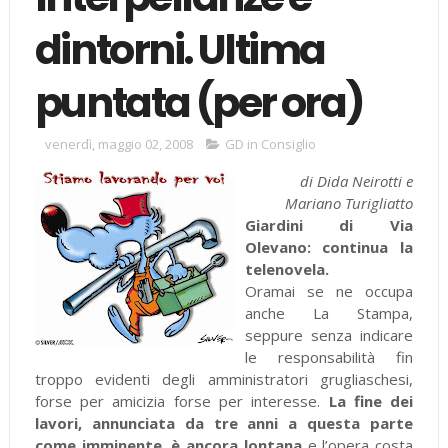
dintorni. Ultima
puntata (per ora)
venerdì, maggio 02, 2008
GD in Consiglio
di Dida Neirotti e
Mariano Turigliatto
Giardini di Via
Olevano: continua la
telenovela.
Oramai se ne occupa
anche La Stampa,
seppure senza indicare
le responsabilità fin
troppo evidenti degli amministratori grugliaschesi,
forse per amicizia forse per interesse.
La fine dei
lavori, annunciata da tre anni a questa parte
come imminente, è ancora lontana
e l’opera costa