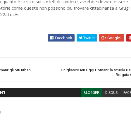
 quanto è scritto sui cartelli di cantiere, avrebbe dovuto essere
Storie come queste non possono più trovare cittadinanza a Grugli
iOl2aLdcAs
Facebook
Twitter
Google+
ani: gli orti urbani
Grugliasco Ieri Oggi Domani: la scuola Ba
Borgata 
NT
BLOGGER
DISQUS
FAC
o