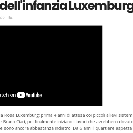
 dell'infanzia Luxembur
022
zia Rosa Luxemburg: prima 4 anni di attesa coi piccoli allievi sistem
 Bruno Ciari, poi finalmente iniziano i lavori che avrebbero dovut
 e sono ancora abbastanza indietro. Da 6 anni il quartiere aspetta