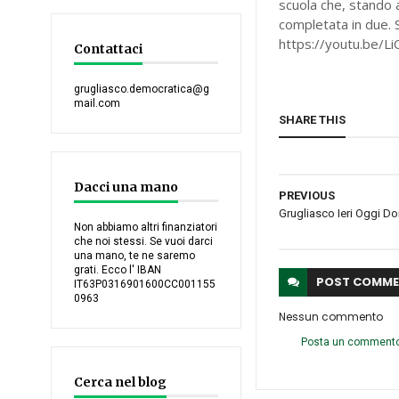
scuola che, stando a
completata in due. 
https://youtu.be/L
Contattaci
grugliasco.democratica@g
mail.com
SHARE THIS
Dacci una mano
PREVIOUS
Grugliasco Ieri Oggi Dom
Non abbiamo altri finanziatori
che noi stessi. Se vuoi darci
una mano, te ne saremo
grati. Ecco l' IBAN
POST
COMME
IT63P0316901600CC001155
0963
Nessun commento
Posta un comment
Cerca nel blog