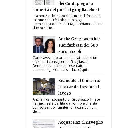
dei Conti piegano
l'omertà dei politici grugliaschesi
La notizia delle bocche cucite di fronte al
ciclone che si è abbattuto sugli
amministratori della città, l'abbiamo data in
due occasio...
Anche Grugliasco ha i
suoi furbetti dei 600
euro: eccoli
Come avevamo preannunciato quasi un
mese fa, i consiglieri di Grugliasco
Democratica hanno presentato
un'interrogazione al sindaco ( qui...
Scandalo al Cimitero:
le forze dell'ordine al
lavoro
Anche il camposanto di Grugliasco finisce
nell'inchiesta partita da Torino e che sta
coinvolgendo i cimiteri di alcuni comuni
dell...
Acquarelax, il risveglio