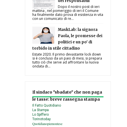
dei responsabili
Dopo il nostro post di ieri
mattina , nel pomeriggio di ieri il Comune
ha finalmente dato prova di esistenza in vita
con un comunicato di re...
MaskLab: la signora
Paola, le promesse dei
politici e un po' di
torbido in stile cittadino
Estate 2020. Il primo devastante lock down
si è concluso da un paio di mesi, si prepara
tutto ciò che serve ad affrontare la nuova
ondata di...
Il sindaco "sbadato" che non paga
le tasse: breve rassegna stampa
Il Fatto Quotidiano
La Stampa
Lo Spiffero
Torinotoday
Quotidianopiemontese