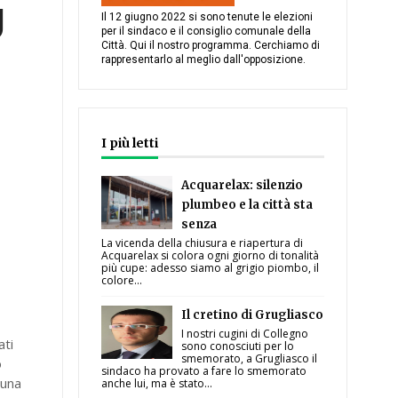
g
Il 12 giugno 2022 si sono tenute le elezioni
per il sindaco e il consiglio comunale della
Città. Qui il nostro programma. Cerchiamo di
rappresentarlo al meglio dall'opposizione.
I più letti
Acquarelax: silenzio
plumbeo e la città sta
senza
La vicenda della chiusura e riapertura di
Acquarelax si colora ogni giorno di tonalità
più cupe: adesso siamo al grigio piombo, il
colore...
Il cretino di Grugliasco
I nostri cugini di Collegno
ati
sono conosciuti per lo
smemorato, a Grugliasco il
o
sindaco ha provato a fare lo smemorato
 una
anche lui, ma è stato...