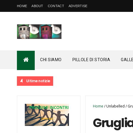
HOME
ABOUT
CONTACT
ADVERTISE
CHI SIAMO
PILLOLE DI STORIA
GALL
Ultime notizie
Home
/
Unlabelled
/
Gru
Gruglia