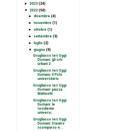
►
2023
(24)
▼
2022
(50)
►
dicembre
(4)
►
novembre
(1)
►
ottobre
(1)
►
settembre
(3)
►
luglio
(2)
▼
giugno
(9)
Grugliasco Ieri Oggi
Domani: gli orti
urbani 2
Grugliasco Ieri Oggi
Domani: il Polo
universitario
Grugliasco Ieri Oggi
Domani: piazza
Matteotti
Grugliasco Ieri Oggi
Domani: le
residente
universi...
Grugliasco Ieri Oggi
Domani: il teatro
scomparso e...