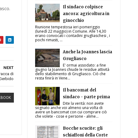
Il sindaco colpisce
asco.
ancora: agricoltura in
ginocchio
Riunione tempestosa ieri pomeriggio
(lunedì 22 maggio) in Comune. Alle 14,30
erano convocati i contadini grugliaschesi , i
pochi rimasti, ...
Anche la Joannes lascia
Grugliasco
E' ormai assodato: a fine
NEXT
giugno la Joannes chiude le residue attività
dello stabilimento di Grugliasco. Ciò che
racca di
resta finirà in Vene...
Gerbido
Il bancomat del
sindaco - parte prima
EBOOK
Dite la verità: non avete
sognato anche voi almeno una volta di
avere un bancomat con cui comprare ciò
che volete - cose e persone - alime...
Bocche scucite: gli
schiaffoni della Corte