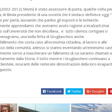
nni (2002-2012) Montà è stato assessore di punta, qualche volta pe
; di Binda presidente di una società che il sindaco definisce oggi 
 per pietà, lasciando che parlino gli esposti e le inchieste.
ente apprendiamo che avevamo avuto ragione a incalzarli (mai
 sull'Università che non decollava... e tutti i demos cortigiani ci
nagramo, una bella fetta di Grugliaschesi anche.
llimento che costa caso all'economia cittadina, al lavoro e alle
sso della comunità, adesso si stanno inventando un'ennesimo cast
mente serve a mascherare un fallimento di cui saranno chiamati a
tamente dalla Storia. Il tutto mentre i Grugliaschesi continuano a
lientele, incuranti delle reiterate dimostrazioni della loro incapaci
 questo.
Facebook
Twitter
Google+