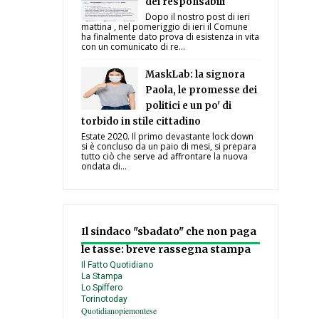
dei responsabili
Dopo il nostro post di ieri
mattina , nel pomeriggio di ieri il Comune
ha finalmente dato prova di esistenza in vita
con un comunicato di re...
MaskLab: la signora
Paola, le promesse dei
politici e un po' di
torbido in stile cittadino
Estate 2020. Il primo devastante lock down
si è concluso da un paio di mesi, si prepara
tutto ciò che serve ad affrontare la nuova
ondata di...
Il sindaco "sbadato" che non paga
le tasse: breve rassegna stampa
Il Fatto Quotidiano
La Stampa
Lo Spiffero
Torinotoday
Quotidianopiemontese