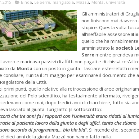
, 2015
Binda
,
Le Serre
,
mangiatoia
,
Mazzù
,
Montà
,
università
Gli amministratori di Grugl
non finiscono mai davvero 
stupire. Questa volta tocc
all'ineffabile assessore
Bi
quello che ha mirabilmente
amministrato la
società L
Serre
mentre prendeva m
 Lavoro e macinava passivi di affitti non pagati e di chissà cos'altr
miato da
Montà
con un posto in giunta - lasciare esterrefatti i me
 consiliare, riunita il 21 maggio per esaminare il documento che a
Regolatore della Città.
dei primi punti, quello relativo alla retrocessione di aree originaria
lizzazione del Polo scientifico, ha testualmente affermato, rivolge
hiedevano come mai, dopo tredici anni di chiacchiere, tutto sia an
veva lasciato al giunta Turigliatto (il sottoscritto):
ccorti che tre anni fa i rapporti con l'Università erano ridotti al lumi
azie al paziente lavoro della giunta e degli uffici, tanto che stiamo
ovo accordo di programma... bla bla bla
". Si intende che, second
el dieci anni della giunta Mazzù non hanno fatto nulla.