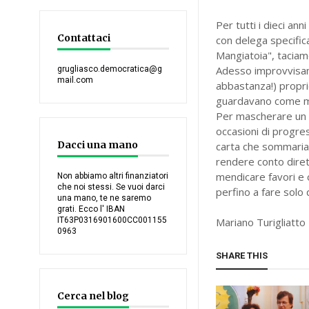
Per tutti i dieci a
Contattaci
con delega specifica
Mangiatoia", taciamo
Adesso improvvisam
grugliasco.democratica@g
mail.com
abbastanza!) proprio
guardavano come me
Per mascherare un fa
occasioni di progre
Dacci una mano
carta che sommaria
rendere conto diret
mendicare favori e c
Non abbiamo altri finanziatori
che noi stessi. Se vuoi darci
perfino a fare solo
una mano, te ne saremo
grati. Ecco l' IBAN
IT63P0316901600CC001155
Mariano Turigliatto
0963
SHARE THIS
Cerca nel blog