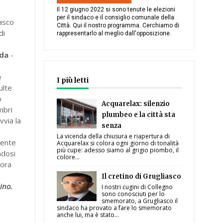
Il 12 giugno 2022 si sono tenute le elezioni
per il sindaco e il consiglio comunale della
iasco
Città. Qui il nostro programma. Cerchiamo di
di
rappresentarlo al meglio dall'opposizione.
a
nda
-
e
I più letti
ulte
o
Acquarelax: silenzio
mbri
plumbeo e la città sta
vvia la
senza
La vicenda della chiusura e riapertura di
mente
Acquarelax si colora ogni giorno di tonalità
più cupe: adesso siamo al grigio piombo, il
ndosi
colore...
cora
Il cretino di Grugliasco
cino.
I nostri cugini di Collegno
sono conosciuti per lo
smemorato, a Grugliasco il
o
sindaco ha provato a fare lo smemorato
anche lui, ma è stato...