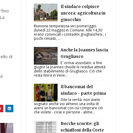
Il sindaco colpisce
rfino
ancora: agricoltura in
"La
ginocchio
Riunione tempestosa ieri pomeriggio
(lunedì 22 maggio) in Comune. Alle 14,30
erano convocati i contadini grugliaschesi , i
pochi rimasti, ...
Anche la Joannes lascia
ello di
Grugliasco
E' ormai assodato: a fine
giugno la Joannes chiude le residue attività
dello stabilimento di Grugliasco. Ciò che
resta finirà in Vene...
tà
Il bancomat del
sindaco - parte prima
Dite la verità: non avete
sognato anche voi almeno una volta di
avere un bancomat con cui comprare ciò
che volete - cose e persone - alime...
Bocche scucite: gli
schiaffoni della Corte