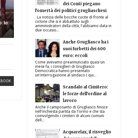
dei Conti piegano
l'omertà dei politici grugliaschesi
La notizia delle bocche cucite di fronte al
ciclone che si è abbattuto sugli
: la
amministratori della città, l'abbiamo data in
due occasio...
Anche Grugliasco ha i
suoi furbetti dei 600
euro: eccoli
Come avevamo preannunciato quasi un
mese fa, i consiglieri di Grugliasco
Democratica hanno presentato
un'interrogazione al sindaco ( qui...
EBOOK
Scandalo al Cimitero:
le forze dell'ordine al
lavoro
Anche il camposanto di Grugliasco finisce
nell'inchiesta partita da Torino e che sta
coinvolgendo i cimiteri di alcuni comuni
dell...
Acquarelax, il risveglio