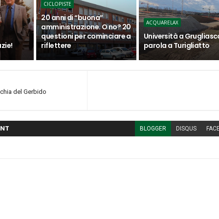
CICLOPISTE
20 anni di “buona”
ACQUARELAX
amministrazione. O no? 20
questioni per cominciare a
Università a Grugliasco
zie!
riflettere
parola a Turigliatto
cchia del Gerbido
NT
BLOGGER
DISQUS
FAC