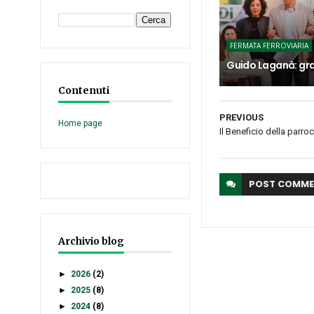
FERMATA FERROVIARIA
Guido Laganà: gra
Contenuti
PREVIOUS
Home page
Il Beneficio della parro
POST
COMME
Archivio blog
►
2026
(2)
►
2025
(8)
►
2024
(8)