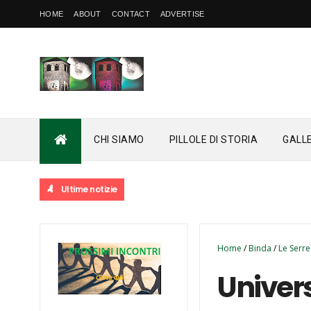
HOME
ABOUT
CONTACT
ADVERTISE
CHI SIAMO
PILLOLE DI STORIA
GALL
Ultime notizie
Home
/
Binda
/
Le Serre
Univers