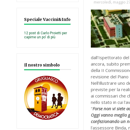
mercoledì, maggio 27
Speciale Vaccini&Info
12 post di Carlo Proietti per
capirne un po' di più
dall'Ispettorato del
ancora, subito pre
Il nostro simbolo
della II Commissione
revisione del Piano 
Nell'illustrare uno 
previste per la rea
ai commissari che c
nello stato in cui l'a
"
Forse non vi siete a
Oggi vanno meglio gr
confezionando un nu
l'assessore Binda, n