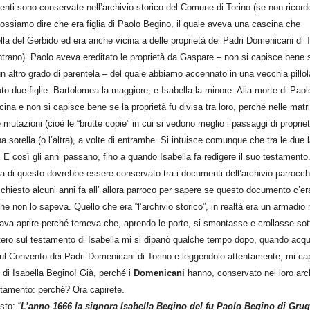
denti sono conservate nell’archivio storico del Comune di Torino (se non ricord
ossiamo dire che era figlia di Paolo Begino, il quale aveva una cascina che
la del Gerbido ed era anche vicina a delle proprietà dei Padri Domenicani di 
trano). Paolo aveva ereditato le proprietà da Gaspare – non si capisce bene 
 altro grado di parentela – del quale abbiamo accennato in una vecchia pillol
to due figlie: Bartolomea la maggiore, e Isabella la minore. Alla morte di Paolo
cina e non si capisce bene se la proprietà fu divisa tra loro, perché nelle matri
lle mutazioni (cioè le “brutte copie” in cui si vedono meglio i passaggi di proprie
na sorella (o l’altra), a volte di entrambe. Si intuisce comunque che tra le due 
 E così gli anni passano, fino a quando Isabella fa redigere il suo
testamento
 di questo dovrebbe essere conservato tra i documenti dell’archivio parrocch
hiesto alcuni anni fa all’ allora parroco per sapere se questo documento c’er
he non lo sapeva. Quello che era “l’archivio storico”, in realtà era un armadio
ava aprire perché temeva che, aprendo le porte, si smontasse e crollasse sott
tero sul testamento di Isabella mi si dipanò qualche tempo dopo, quando acq
sul Convento dei Padri Domenicani di Torino e leggendolo attentamente, mi cap
 di Isabella Begino!
Già, perché i
Domenicani
hanno, conservato nel loro arc
stamento: perché? Ora capirete.
sto: “
L’anno 1666 la signora Isabella Begino del fu Paolo Begino di Grug