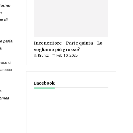
Torino
in
ne di
e parla
Inceneritore - Parte quinta - Lo
a
vogliamo più grosso?
Kruntz
Feb 10, 2025
roco di
 sarebbe
Facebook
a
a
lomea