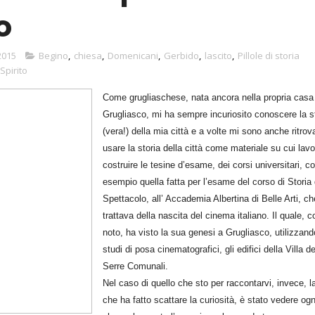
o
2015
Begino
,
chiesa
,
Domenicani
,
Gerbido
,
lascito
,
Pillole di storia
Spirito
Come grugliaschese, nata ancora nella propria casa
Grugliasco, mi ha sempre incuriosito conoscere la s
(vera!) della mia città e a volte mi sono anche ritrov
usare la storia della città come materiale su cui lavo
costruire le tesine d’esame, dei corsi universitari, 
esempio quella fatta per l’esame del corso di Storia 
Spettacolo, all’ Accademia Albertina di Belle Arti, ch
trattava della nascita del cinema italiano. Il quale, 
noto, ha visto la sua genesi a Grugliasco, utilizza
studi di posa cinematografici, gli edifici della Villa de
Serre Comunali.
Nel caso di quello che sto per raccontarvi, invece, l
che ha fatto scattare la curiosità, è stato vedere ogn