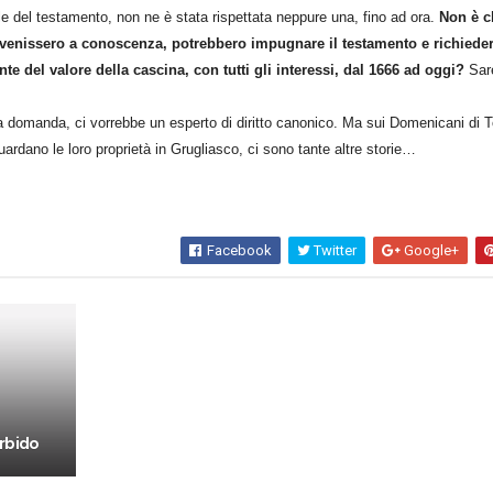
sole del testamento, non ne è stata rispettata neppure una, fino ad ora.
Non è c
enissero a conoscenza, potrebbero impugnare il testamento e richiedere
nte del valore della cascina, con tutti gli interessi, dal 1666 ad oggi?
Sar
 domanda, ci vorrebbe un esperto di diritto canonico. Ma sui Domenicani di T
riguardano le loro proprietà in Grugliasco, ci sono tante altre storie…
Facebook
Twitter
Google+
rbido