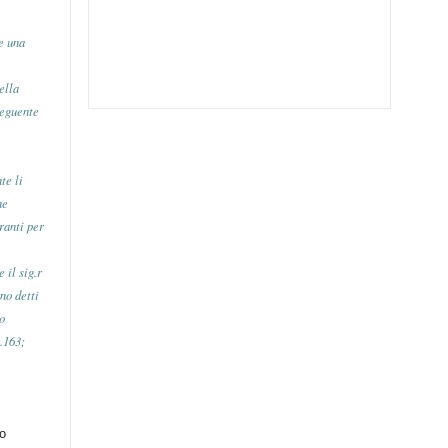
e una
ella
seguente
te li
ne
ranti per
 il sig.r
no detti
co
.163;
eo