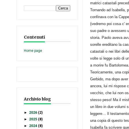
matrici catastali prece
Tornando ad Isabella, p
confinava con la Cappel
(vedremo poi cosa c' en
suo padre o avessero un
Contenuti
storia. Paolo aveva avu
sorelle ereditano la cas
Home page
catastali o nei libri de
volte si legge solo di u
a morire fu Bartolomea.
Teoricamente, una copia
Gerbido, ma dopo aver c
ancora, lui mi rispose c
vecchio, che lui non os
Archivio blog
stesso peso! Ma il mis
un libro in due volumi 
►
2026
(2)
leggere… Il testamento
►
2025
(8)
una copia di questo te
►
2024
(8)
Isabella fa scrivere que