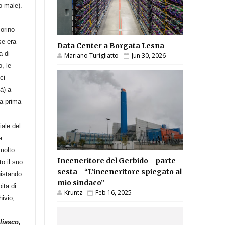
o male).
Torino
se era
Data Center a Borgata Lesna
a di
Mariano Turigliatto
Jun 30, 2026
, le
ci
tà) a
la prima
.
iale del
a
 molto
Inceneritore del Gerbido - parte
o il suo
sesta - “L’inceneritore spiegato al
uistando
mio sindaco”
ita di
Kruntz
Feb 16, 2025
hivio,
liasco,