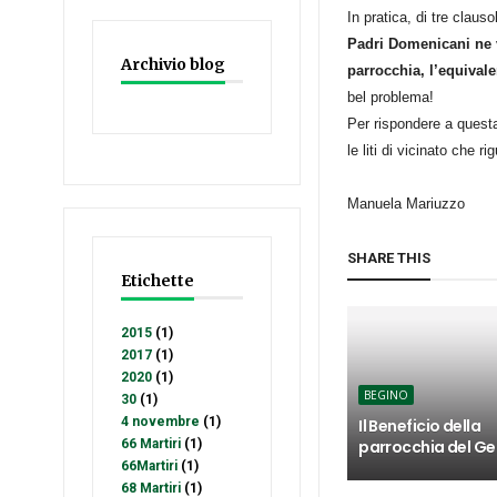
In pratica, di tre clau
Padri Domenicani ne v
Archivio blog
parrocchia, l’equivale
bel problema!
Per rispondere a questa
le liti di vicinato che 
Manuela Mariuzzo
SHARE THIS
Etichette
2015
(1)
2017
(1)
2020
(1)
BEGINO
30
(1)
4 novembre
(1)
Il Beneficio della
66 Martiri
(1)
parrocchia del Ge
66Martiri
(1)
68 Martiri
(1)