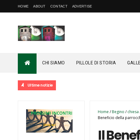
HOME
ABOUT
CONTACT
ADVERTISE
CHI SIAMO
PILLOLE DI STORIA
GALL
Ultime notizie
Home
/
Begino
/
chiesa
Beneficio della parrocc
Il Bene