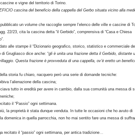
 cascine e vigne del territorio di Torino.
FICIO cascina del beneficio della cappella del Gerbo situata vicino alla me
pubblicato un volume che raccoglie sempre l’elenco delle ville e cascine di To
pagg. 22/23, cita la cascina detta “il Gerbido”, comprensiva di “Casa e Chiesa
o”.
ato alle stampe il “Dizionario geografico, storico, statistico e commerciale d
 di Grugliasco dice anche: “
gli è unita una frazione detta il Gerbido, distante 
 villaggio. Questa frazione è provveduta di una cappella, ov’è eretto un benefic
della storia fu chiaro, nacquero però una serie di domande tecniche:
oibiva l’alienazione della cascina;
sciava tutto in eredità per avere in cambio, dalla sua comunità una messa di s
omeniche;
citato il “Passio” ogni settimana.
iù, la proprietà è stata dunque venduta. In tutte le occasioni che ho avuto di
la domenica in quella parrocchia, non ho mai sentito fare una messa di suffra
a recitato il “passio” ogni settimana, per antica tradizione…