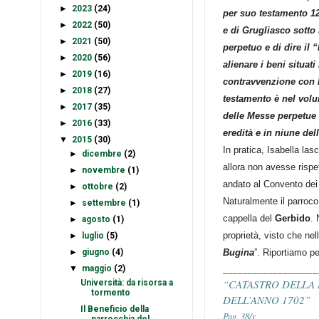
►
2023
(24)
per suo testamento 12 
►
2022
(50)
e di Grugliasco sotto 
►
2021
(50)
perpetuo e di dire il 
►
2020
(56)
alienare i beni situat
►
2019
(16)
contravvenzione con 
►
2018
(27)
testamento è nel volum
►
2017
(35)
delle Messe perpetue 
►
2016
(33)
eredità e in niune de
▼
2015
(30)
In pratica, Isabella las
►
dicembre
(2)
allora non avesse rispe
►
novembre
(1)
andato al Convento dei
►
ottobre
(2)
Naturalmente il parroco
►
settembre
(1)
cappella del
Gerbido
. 
►
agosto
(1)
proprietà, visto che nel
►
luglio
(5)
►
giugno
(4)
Bugina
”. Riportiamo pe
___________________
▼
maggio
(2)
“CATASTRO DELLA
Università: da risorsa a
tormento
DELL’ANNO 1702”
Il Beneficio della
Pag. 38/r.