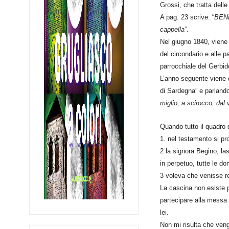
Grossi, che tratta delle
A pag. 23 scrive: “
BENE
cappella
”.
Nel giugno 1840, viene 
del circondario e alle 
parrocchiale del Gerbid
L’anno seguente viene d
di Sardegna” e parlando
miglio, a scirocco, dal
Quando tutto il quadro 
1. nel testamento si pr
2 la signora Begino, la
in perpetuo, tutte le d
3 voleva che venisse re
La cascina non esiste p
partecipare alla messa 
lei.
Non mi risulta che veng