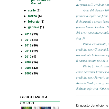
parrocchia del
Gerbido
Registro delli eredi di B
Anno del signore 1690 (la
►
aprile
(2)
premessa legale con firma 
►
marzo
(6)
dichiaranti) e contro firma
►
febbraio
(3)
parrocchia del Gerbido. N
►
gennaio
(1)
del 1737, sono invece indi
►
2014
(23)
Pag. 39
►
2013
(24)
Primo, casiamento, aijra,
►
2012
(80)
eredi del sig.r Giovanni B
►
2011
(22)
tramediante la bealera, a 
►
2010
(9)
il campo tassato (a 3.3) in 
►
2009
(16)
Più in, (…) o sia alla via
►
2008
(43)
conte Giovanni Francesco G
►
2007
(39)
eredi del sig.r Ferraris, a
Antonio Bardo, a mezza not
d’alteno à fs: 3: h. 420 e ca
___________________
GRUGLIASCO A
COLORI
Di questo Beneficio ne 