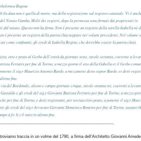
artholomea Bugina
 data non è quella di morte, ma della registrazione sul registro catastale. Vi è anch
del Notaio Gamba. Molti dei registri, dopo la premessa sono firmati dai proprietari (o
ti dal notaio. Questo non ha firma. Non è presente un registro della sorella Isabella né d
on è presente un registro della parrocchia neppure nei volumi precedenti. Nel volume 
cati come confinanti, gli eredi di Isabella Begino, che dovrebbe essere la parrocchia).
 orto e prato al Gerbo dell’entrà da giornate sette, tavole settanta, coerente a levan
attista Ferraris per fine di Torino, a mezzo giorno il sito della Gabella et il Gerbo comu
ponente il sig.r Maurizio Antonio Bardo, a mezzanotte detto signor Bardo, et detti regist
ultimo fine.
 del Bordonale, alteno e campo giornate cinque, tavole ottanta tre, coerenti a levante
astaldo e gli eredi del sig.r Giovanni Battista Ferraris per fine di Torino, a mezzo gior
nche per fine di Torino, e detti registranti, per sovrascritto prato, a ponente il sig.r Mar
te gli eredi del sig.r Avvocato Giovanni Domenico Bonetto per fine di Torino, tassato (h
mpo à fs: h:) il tutto in ultimo fine.
____________________________________________________
troviamo traccia in un volme del 1790, a firma dell’Architetto Giovanni Amed