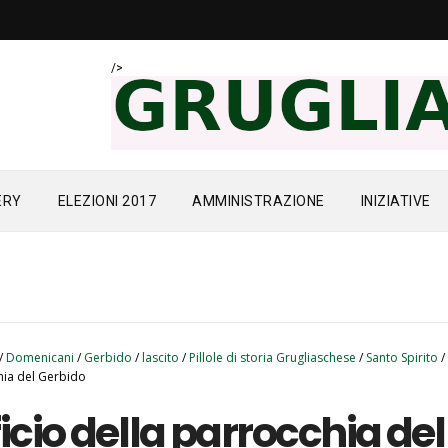
/>
ERY
ELEZIONI 2017
AMMINISTRAZIONE
INIZIATIVE
/
Domenicani
/
Gerbido
/
lascito
/
Pillole di storia Grugliaschese
/
Santo Spirito
/
hia del Gerbido
ficio della parrocchia del