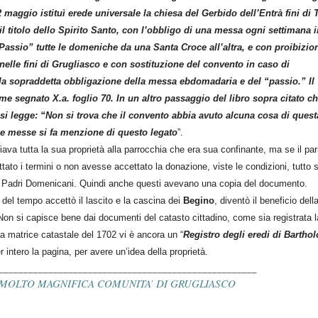
maggio istituì erede universale la chiesa del Gerbido dell’Entrà fini di 
il titolo dello Spirito Santo, con l’obbligo di una messa ogni settimana 
“Passio” tutte le domeniche da una Santa Croce all’altra, e con proibizio
i nelle fini di Grugliasco e con sostituzione del convento in caso di
la sopraddetta obbligazione della messa ebdomadaria e del “passio.” Il
e segnato X.a. foglio 70. In un altro passaggio del libro sopra citato ch
si legge: “Non si trova che il convento abbia avuto alcuna cosa di quest
lle messe si fa menzione di questo legato
”.
ciava tutta la sua proprietà alla parrocchia che era sua confinante, ma se il par
ttato i termini o non avesse accettato la donazione, viste le condizioni, tutto
 Padri Domenicani. Quindi anche questi avevano una copia del documento.
 del tempo accettò il lascito e la cascina dei
Begino
, diventò il beneficio dell
Non si capisce bene dai documenti del catasto cittadino, come sia registrata l
la matrice catastale del 1702 vi è ancora un “
Registro degli eredi di Bartho
r intero la pagina, per avere un’idea della proprietà.
____________________________________________________
 MOLTO MAGNIFICA COMUNITA’ DI GRUGLIASCO