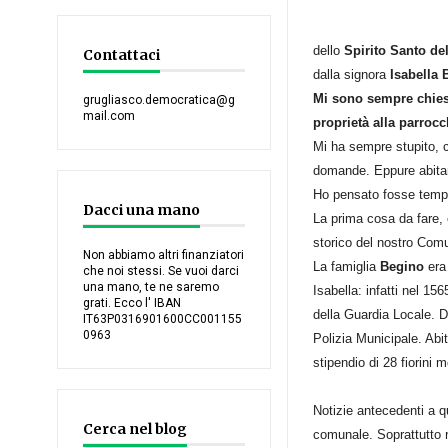
dello
Spirito Santo de
Contattaci
dalla signora
Isabella 
Mi sono sempre chiest
grugliasco.democratica@g
mail.com
proprietà alla parroc
Mi ha sempre stupito, c
domande. Eppure abitan
Ho pensato fosse tempo
Dacci una mano
La prima cosa da fare, e
storico del nostro Co
Non abbiamo altri finanziatori
La famiglia
Begino
era 
che noi stessi. Se vuoi darci
una mano, te ne saremo
Isabella: infatti nel 1
grati. Ecco l' IBAN
della Guardia Locale. D
IT63P0316901600CC001155
0963
Polizia Municipale. Abi
stipendio di 28 fiorini m
Notizie antecedenti a qu
Cerca nel blog
comunale. Soprattutto ri