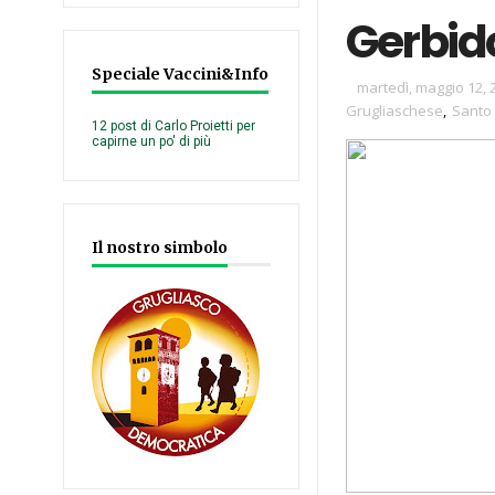
Gerbid
Speciale Vaccini&Info
martedì, maggio 12, 
Grugliaschese
,
Santo 
12 post di Carlo Proietti per
capirne un po' di più
Il nostro simbolo