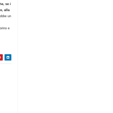
he, se i
, alla
ebbe un
orino e