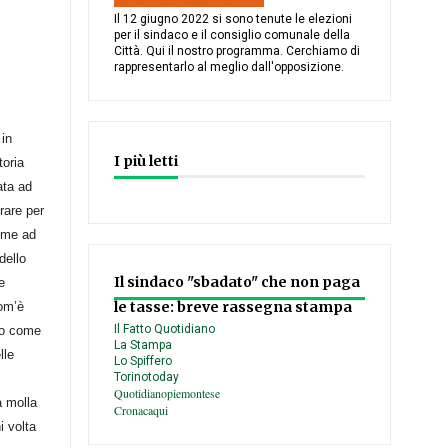
Il 12 giugno 2022 si sono tenute le elezioni
per il sindaco e il consiglio comunale della
Città. Qui il nostro programma. Cerchiamo di
rappresentarlo al meglio dall'opposizione.
 in
I più letti
toria
ata ad
rare per
come ad
dello
Il sindaco "sbadato" che non paga
e
le tasse: breve rassegna stampa
com’è
Il Fatto Quotidiano
ndo come
La Stampa
lle
Lo Spiffero
Torinotoday
Quotidianopiemontese
a molla
Cronacaqui
i volta