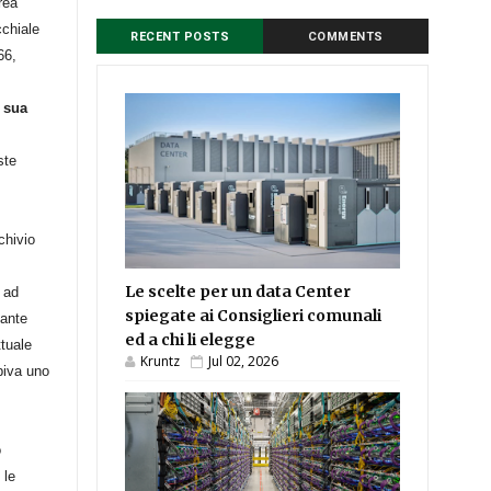
rea
cchiale
RECENT POSTS
COMMENTS
66,
 sua
ste
chivio
Le scelte per un data Center
o ad
spiegate ai Consiglieri comunali
dante
ed a chi li elegge
ttuale
Kruntz
Jul 02, 2026
piva uno
o
 le