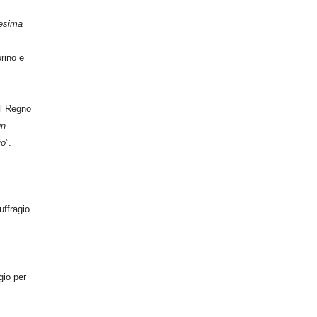
desima
rino e
el Regno
un
io
”.
uffragio
gio per