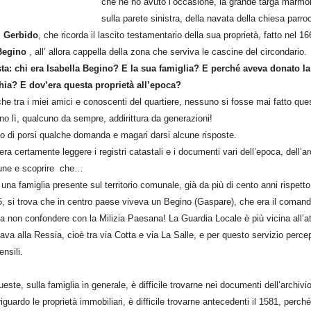
che ne ho avuto l’occasione, la grande targa marmo
sulla parete sinistra, della navata della chiesa parro
l Gerbido
, che ricorda il lascito testamentario
della sua proprietà,
fatto nel 16
Begino
, all’ allora cappella della zona che serviva le cascine del circondario.
a: chi era Isabella Begino? E la sua famiglia? E perché aveva donato la
chia? E dov’era questa proprietà all’epoca?
he tra i miei amici e conoscenti del quartiere, nessuno si fosse mai fatto que
o lì, qualcuno da sempre, addirittura da generazioni!
 di porsi qualche domanda e magari darsi alcune risposte.
ra certamente leggere i registri catastali e i documenti vari dell’epoca, dell’ar
mune e scoprire che…
una famiglia presente sul territorio comunale, già da più di cento anni rispett
565, si trova che in centro paese viveva un Begino (Gaspare), che era il coman
a non confondere con la Milizia Paesana! La Guardia Locale è più vicina all’a
tava alla Ressia, cioè tra via Cotta e via La Salle, e per questo servizio perce
ensili.
este, sulla famiglia in generale, è difficile trovarne nei documenti dell’archivi
guardo le proprietà immobiliari, è difficile trovarne antecedenti il 1581, perché