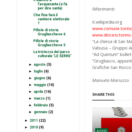
Il diavolo e
l'acquasanta (si fa
Riferimenti:
per dire santa)
Che fine farà il
cantiere elettorale
it.wikipedia.org
?
www.comune.torino.
Pillole di storia
www.diocesi.torino.
Grugliaschese 6
“La chiesa di San M
Pillole di storia
Grugliaschese 5
Valsusa – Gruppo A
La tristezza del parco
“Ad Quintum” bolle
culturale 'LE SERRE'
“Grugliasco, appunti
►
agosto
(5)
Grafiche San Rocco
►
luglio
(6)
►
giugno
(6)
Manuela Mariuzzo
►
maggio
(10)
►
aprile
(16)
SHARE THIS
►
marzo
(1)
►
febbraio
(5)
►
gennaio
(2)
►
2011
(22)
►
2010
(9)
ALFIERI