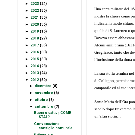
►
2023
(24)
Una carta militare del 16
►
2022
(50)
mostra la chiesa come pun
►
2021
(50)
indicata in modo chiaro,
►
2020
(56)
quella di S. Lorenzo o q
►
2019
(16)
Doveva essere abbastanza 
►
2018
(27)
Alcuni anni prima (1611-
►
2017
(35)
►
2016
(33)
Grugliasco, tanto che dov
►
2015
(30)
l’inclusione della duna n
►
2014
(23)
►
2013
(24)
La sua storia termina ne
▼
2012
(80)
di Collegno, perché ormai
►
dicembre
(8)
campanile ed al suo inter
►
novembre
(6)
►
ottobre
(8)
Santa Maria dell’Ora pare,
▼
settembre
(7)
secolo dopo troveremo le
Buoni o cattivi, COME
un’altra storia…
STAI ?
Convocazione
consiglio comunale