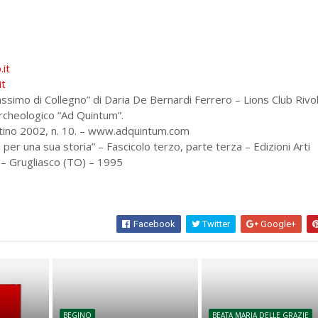
it
it
assimo di Collegno” di Daria De Bernardi Ferrero – Lions Club Rivol
rcheologico “Ad Quintum”.
ttino 2002, n. 10. – www.adquintum.com
 per una sua storia” – Fascicolo terzo, parte terza – Edizioni Arti
 – Grugliasco (TO) – 1995
Facebook
Twitter
Google+
BEGINO
BEATA MARIA DELLE GRAZIE