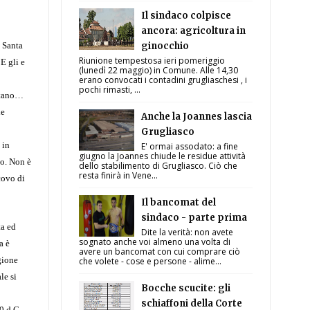
Il sindaco colpisce
ancora: agricoltura in
i Santa
ginocchio
Riunione tempestosa ieri pomeriggio
E gli e
(lunedì 22 maggio) in Comune. Alle 14,30
erano convocati i contadini grugliaschesi , i
pochi rimasti, ...
ontano…
le
Anche la Joannes lascia
Grugliasco
 in
E' ormai assodato: a fine
giugno la Joannes chiude le residue attività
io. Non è
dello stabilimento di Grugliasco. Ciò che
resta finirà in Vene...
covo di
Il bancomat del
sindaco - parte prima
ta ed
Dite la verità: non avete
sognato anche voi almeno una volta di
a è
avere un bancomat con cui comprare ciò
gione
che volete - cose e persone - alime...
le si
Bocche scucite: gli
schiaffoni della Corte
0 d.C.