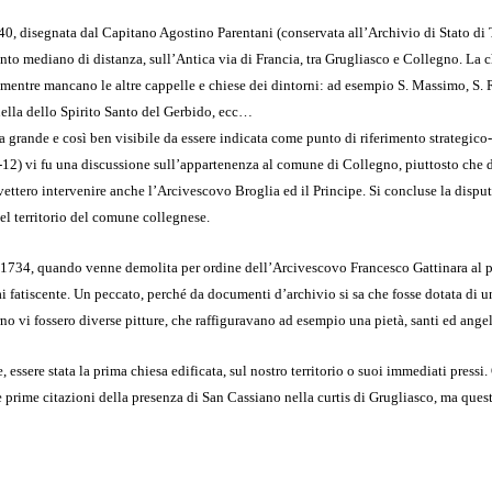
40, disegnata dal Capitano Agostino Parentani (conservata all’Archivio di Stato di 
to mediano di distanza, sull’Antica via di Francia, tra Grugliasco e Collegno. La c
 mentre mancano le altre cappelle e chiese dei dintorni: ad esempio S. Massimo, S.
uella dello Spirito Santo del Gerbido, ecc…
grande e così ben visibile da essere indicata come punto di riferimento strategico-
12) vi fu una discussione sull’appartenenza al comune di Collegno, piuttosto che 
ettero intervenire anche l’Arcivescovo Broglia ed il Principe. Si concluse la dispu
el territorio del comune collegnese.
l 1734, quando venne demolita per ordine dell’Arcivescovo Francesco Gattinara al 
 fatiscente. Un peccato, perché da documenti d’archivio si sa che fosse dotata di u
no vi fossero diverse pitture, che raffiguravano ad esempio una pietà, santi ed angel
 essere stata la prima chiesa edificata, sul nostro territorio o suoi immediati pressi
 prime citazioni della presenza di San Cassiano nella curtis di Grugliasco, ma quest