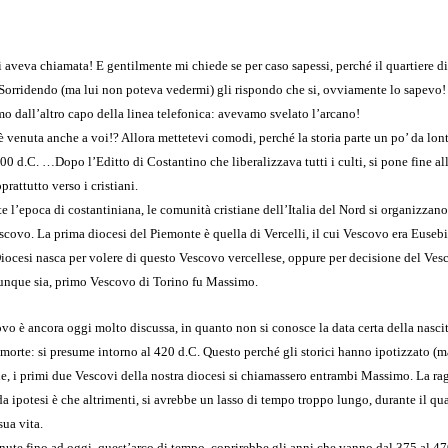
 aveva chiamata! E gentilmente mi chiede se per caso sapessi, perché il quartiere d
Sorridendo (ma lui non poteva vedermi) gli rispondo che si, ovviamente lo sapevo! 
o dall’altro capo della linea telefonica: avevamo svelato l’arcano!
 è venuta anche a voi!? Allora mettetevi comodi, perché la storia parte un po’ da l
0 d.C. …Dopo l’Editto di Costantino che liberalizzava tutti i culti, si pone fine al
prattutto verso i cristiani.
e l’epoca di costantiniana, le comunità cristiane dell’Italia del Nord si organizzano
scovo. La prima diocesi del Piemonte è quella di Vercelli, il cui Vescovo era Euseb
Diocesi nasca per volere di questo Vescovo vercellese, oppure per decisione del Ves
nque sia, primo Vescovo di Torino fu Massimo.
vo è ancora oggi molto discussa, in quanto non si conosce la data certa della nasci
 morte: si presume intorno al 420 d.C. Questo perché gli storici hanno ipotizzato (m
he, i primi due Vescovi della nostra diocesi si chiamassero entrambi Massimo. La ra
a ipotesi è che altrimenti, si avrebbe un lasso di tempo troppo lungo, durante il qua
sua vita.
nute fino ad oggi, quest’arco di tempo, coprirebbe gli anni che vanno dal 375 al 47