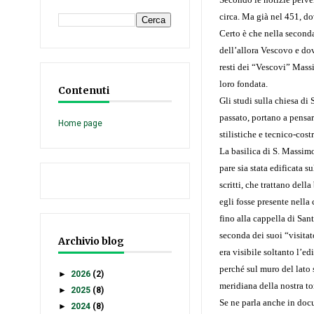
circa. Ma già nel 451, d
Certo è che nella seconda
dell’allora Vescovo e dove
resti dei “Vescovi” Massi
loro fondata.
Contenuti
Gli studi sulla chiesa di
passato, portano a pensar
Home page
stilistiche e tecnico-cos
La basilica di S. Massim
pare sia stata edificata 
scritti, che trattano del
egli fosse presente nella 
fino alla cappella di San
seconda dei suoi “visitato
Archivio blog
era visibile soltanto l’e
perché sul muro del lato
►
2026
(2)
meridiana della nostra to
►
2025
(8)
Se ne parla anche in doc
►
2024
(8)