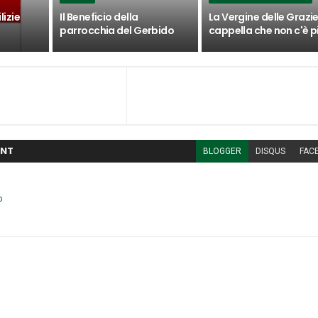
lizie
Il Beneficio della
La Vergine delle Grazie
parrocchia del Gerbido
cappella che non c'è p
NT
BLOGGER
DISQUS
FAC
o