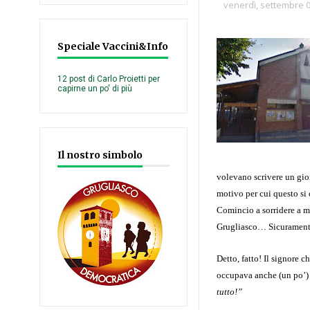
venerdì, settembre 0
Speciale Vaccini&Info
12 post di Carlo Proietti per
capirne un po' di più
Il nostro simbolo
volevano scrivere un gior
motivo per cui questo si
Comincio a sorridere a me
Grugliasco… Sicurament
Detto, fatto! Il signore 
occupava anche (un po’) d
tutto!”