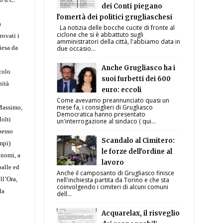
dei Conti piegano
l'omertà dei politici grugliaschesi
à
La notizia delle bocche cucite di fronte al
ciclone che si è abbattuto sugli
rovati i
amministratori della città, l'abbiamo data in
iesa da
due occasio...
Anche Grugliasco ha i
colo
suoi furbetti dei 600
nità
euro: eccoli
Come avevamo preannunciato quasi un
mese fa, i consiglieri di Grugliasco
 Massimo,
Democratica hanno presentato
Molti
un'interrogazione al sindaco ( qui...
spesso
Scandalo al Cimitero:
ampi)
le forze dell'ordine al
 nomi, a
lavoro
palle ed
Anche il camposanto di Grugliasco finisce
ll’Ora,
nell'inchiesta partita da Torino e che sta
coinvolgendo i cimiteri di alcuni comuni
la
dell...
Acquarelax, il risveglio