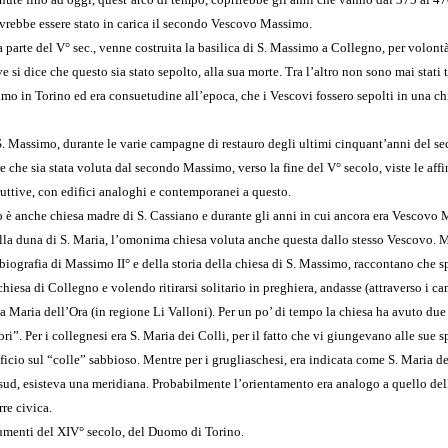
ovrebbe essere stato in carica il secondo Vescovo Massimo.
 parte del V° sec., venne costruita la basilica di S. Massimo a Collegno, per volont
 si dice che questo sia stato sepolto, alla sua morte. Tra l’altro non sono mai stati t
mo in Torino ed era consuetudine all’epoca, che i Vescovi fossero sepolti in una ch
 S. Massimo, durante le varie campagne di restauro degli ultimi cinquant’anni del se
e che sia stata voluta dal secondo Massimo, verso la fine del V° secolo, viste le affi
truttive, con edifici analoghi e contemporanei a questo.
o è anche chiesa madre di S. Cassiano e durante gli anni in cui ancora era Vescovo
sulla duna di S. Maria, l’omonima chiesa voluta anche questa dallo stesso Vescovo. 
la biografia di Massimo II° e della storia della chiesa di S. Massimo, raccontano che 
chiesa di Collegno e volendo ritirarsi solitario in preghiera, andasse (attraverso i c
ta Maria dell’Ora (in regione Li Valloni). Per un po’ di tempo la chiesa ha avuto due
ri”. Per i collegnesi era S. Maria dei Colli, per il fatto che vi giungevano alle sue s
dificio sul “colle” sabbioso. Mentre per i grugliaschesi, era indicata come S. Maria de
 sud, esisteva una meridiana. Probabilmente l’orientamento era analogo a quello del
rre civica.
umenti del XIV° secolo, del Duomo di Torino.