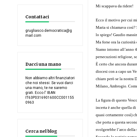
Mi scappava da ridere!
Contattaci
Ecco il motivo per cui mi
Maria si chiamava così? 
grugliasco.democratica@g
lo spiego! Gaudio massim
mail.com
Ma forse ora la curiosità
Siamo intorno all’anno 40
persecuzioni religiose, so
Dacci una mano
È certo che ancora durant
diocesi con a capo un Ve
Non abbiamo altri finanziatori
chiaro però se la nostra 
che noi stessi. Se vuoi darci
Milano, Ambrogio. Comu
una mano, te ne saremo
grati. Ecco l' IBAN
IT63P0316901600CC001155
La figura di questo Vesco
0963
incerta è anche quella di
quasi certamente così) c
che porta a questa second
svolgerebbe l’arco della 
Cerca nel blog
Secondo le notizie perve