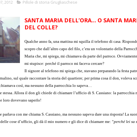
7, 2012
Pillole di storia Grugliaschese
SANTA MARIA DELL’ORA… O SANTA MAR
DEL COLLE?
Qualche anno fa, una mattina mi squilla il telefono di casa. Rispond
scopro che dall’altro capo del filo, c’era un volontario della Parrocch
Maria che, mi spiega, mi chiamava da parte del parroco. Ovviamente
mi stupisce: perché il parroco mi faceva cercare?
Il signore al telefono mi spiega che, stavano preparando la festa pat
nalino, sul quale raccontare la storia del quartiere; per prima cosa il don, voleva scr
 chiamava così, ma nessuno della parrocchia lo sapeva…
 stessa. Allora il don gli chiede di chiamare l’ufficio di S. Cassiano: la parrocchia
e loro dovevano saperlo!
che parlava con me chiama S. Cassiano, ma nessuno sapeva dare una risposta! La suor
elle cose d’ufficio, gli dà il mio numero e gli dice di chiamare me: “
perché lei sa