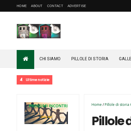
HOME
ABOUT
CONTACT
ADVERTISE
CHI SIAMO
PILLOLE DI STORIA
GALL
Ultime notizie
Home
/
Pillole di stori
Pillole