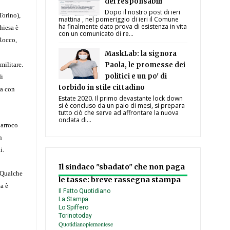
dei responsabili
Dopo il nostro post di ieri
Torino),
mattina , nel pomeriggio di ieri il Comune
ha finalmente dato prova di esistenza in vita
hiesa è
con un comunicato di re...
 Rocco,
MaskLab: la signora
militare.
Paola, le promesse dei
politici e un po' di
di
torbido in stile cittadino
ta con
Estate 2020. Il primo devastante lock down
si è concluso da un paio di mesi, si prepara
tutto ciò che serve ad affrontare la nuova
ondata di...
parroco
n
i.
Il sindaco "sbadato" che non paga
. Qualche
le tasse: breve rassegna stampa
a è
Il Fatto Quotidiano
La Stampa
Lo Spiffero
Torinotoday
Quotidianopiemontese