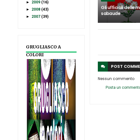
►
2009
(16)
Gli ufficiali delle mi
►
2008
(43)
sabaude
►
2007
(39)
GRUGLIASCO A
COLORI
POST
COMME
Nessun commento
Posta un comment