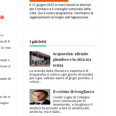
Il 12 giugno 2022 si sono tenute le elezioni
per il sindaco e il consiglio comunale della
Città. Qui il nostro programma. Cerchiamo di
IA
rappresentarlo al meglio dall'opposizione.
o e
ia di S.
I più letti
 la cosa
Acquarelax: silenzio
plumbeo e la città sta
ronale e
senza
ivere il
La vicenda della chiusura e riapertura di
Acquarelax si colora ogni giorno di tonalità
più cupe: adesso siamo al grigio piombo, il
 madre di
colore...
Il cretino di Grugliasco
a che si
I nostri cugini di Collegno
sono conosciuti per lo
 sempre
smemorato, a Grugliasco il
sindaco ha provato a fare lo smemorato
anche lui, ma è stato...