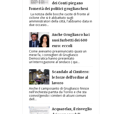
dei Conti piegano
l'omertà dei politici grugliaschesi
La notizia delle bocche cucite di fronte al
ciclone che si è abbattuto sugli
amministratori della città, l'abbiamo data in
due occasio...
Anche Grugliasco ha i
suoi furbetti dei 600
euro: eccoli
Come avevamo preannunciato quasi un
mese fa, i consiglieri di Grugliasco
Democratica hanno presentato
un'interrogazione al sindaco ( qui...
Scandalo al Cimitero:
le forze dell'ordine al
lavoro
Anche il camposanto di Grugliasco finisce
nell'inchiesta partita da Torino e che sta
coinvolgendo i cimiteri di alcuni comuni
dell...
Acquarelax, il risveglio