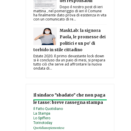
dei responsabili
Dopo il nostro post di ieri
mattina , nel pomeriggio di ieri il Comune
ha finalmente dato prova di esistenza in vita
con un comunicato di re...
MaskLab: la signora
Paola, le promesse dei
politici e un po' di
torbido in stile cittadino
Estate 2020. Il primo devastante lock down
si è concluso da un paio di mesi, si prepara
tutto ciò che serve ad affrontare la nuova
ondata di...
Il sindaco "sbadato" che non paga
le tasse: breve rassegna stampa
Il Fatto Quotidiano
La Stampa
Lo Spiffero
Torinotoday
Quotidianopiemontese