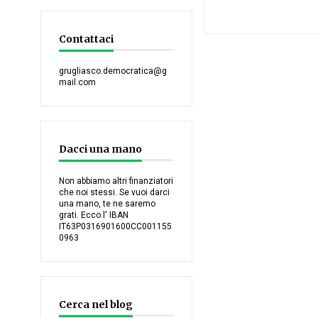
Contattaci
grugliasco.democratica@g
mail.com
Dacci una mano
Non abbiamo altri finanziatori
che noi stessi. Se vuoi darci
una mano, te ne saremo
grati. Ecco l' IBAN
IT63P0316901600CC001155
0963
Cerca nel blog