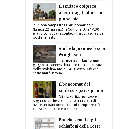
Il sindaco colpisce
ancora: agricoltura in
ginocchio
Riunione tempestosa ieri pomeriggio
(lunedì 22 maggio) in Comune. Alle 14,30
erano convocati i contadini grugliaschesi , i
pochi rimasti, ...
Anche la Joannes lascia
Grugliasco
E' ormai assodato: a fine
giugno la Joannes chiude le residue attività
dello stabilimento di Grugliasco. Ciò che
resta finirà in Vene...
Il bancomat del
sindaco - parte prima
Dite la verità: non avete
sognato anche voi almeno una volta di
avere un bancomat con cui comprare ciò
che volete - cose e persone - alime...
Bocche scucite: gli
schiaffoni della Corte