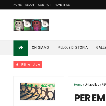
HOME
ABOUT
CONTACT
ADVERTISE
CHI SIAMO
PILLOLE DI STORIA
GALL
Ultime notizie
Home
/
Unlabelled
/
PE
PER E