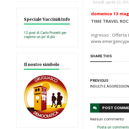
lunedì, aprile 23, 201
domenica 13 mag
Speciale Vaccini&Info
TIME TRAVEL RO
12 post di Carlo Proietti per
Ingresso : Offerta 
capirne un po' di più
www.emergencypi
SHARE THIS
Il nostro simbolo
PREVIOUS
INSULTI E AGGRESSION
POST
COMME
Nessun commento
Posta un comment