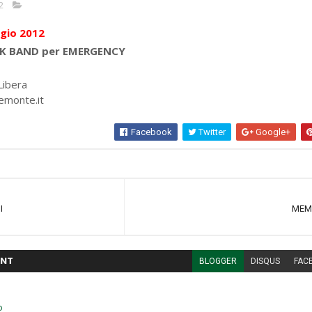
2
gio 2012
CK BAND per EMERGENCY
Libera
emonte.it
Facebook
Twitter
Google+
I
MEME
NT
BLOGGER
DISQUS
FAC
o