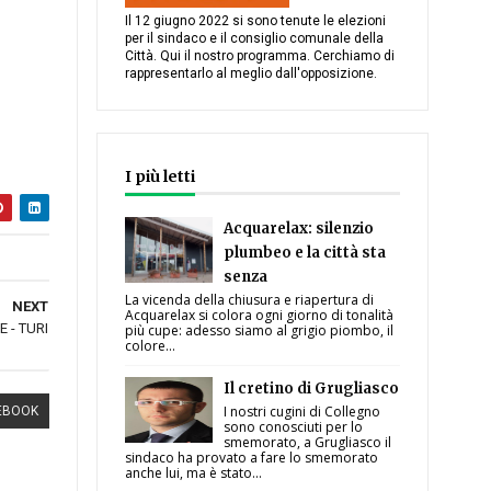
Il 12 giugno 2022 si sono tenute le elezioni
per il sindaco e il consiglio comunale della
Città. Qui il nostro programma. Cerchiamo di
rappresentarlo al meglio dall'opposizione.
I più letti
Acquarelax: silenzio
plumbeo e la città sta
senza
La vicenda della chiusura e riapertura di
NEXT
Acquarelax si colora ogni giorno di tonalità
 - TURI
più cupe: adesso siamo al grigio piombo, il
colore...
Il cretino di Grugliasco
I nostri cugini di Collegno
EBOOK
sono conosciuti per lo
smemorato, a Grugliasco il
sindaco ha provato a fare lo smemorato
anche lui, ma è stato...