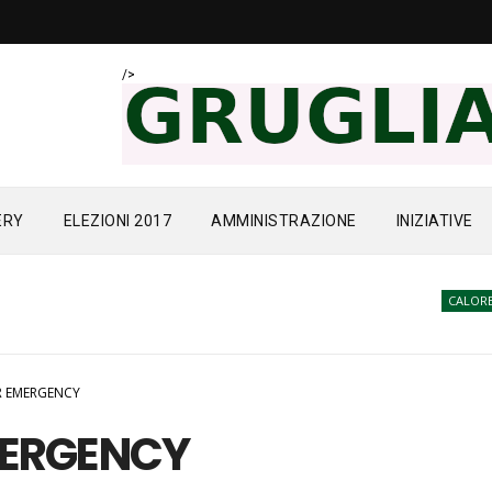
/>
ERY
ELEZIONI 2017
AMMINISTRAZIONE
INIZIATIVE
CALORE
Le s
R EMERGENCY
MERGENCY