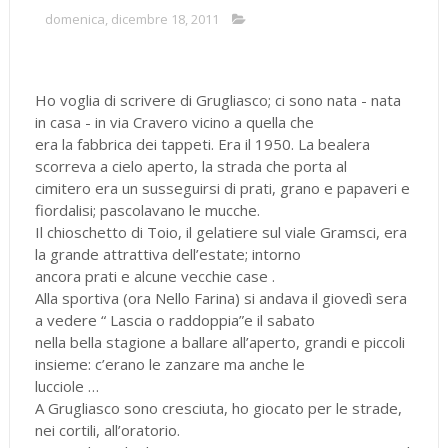
domenica, dicembre 18, 2011
Ho voglia di scrivere di Grugliasco; ci sono nata - nata
in casa - in via Cravero vicino a quella che
era la fabbrica dei tappeti. Era il 1950. La bealera
scorreva a cielo aperto, la strada che porta al
cimitero era un susseguirsi di prati, grano e papaveri e
fiordalisi; pascolavano le mucche.
Il chioschetto di Toio, il gelatiere sul viale Gramsci, era
la grande attrattiva dell’estate; intorno
ancora prati e alcune vecchie case .
Alla sportiva (ora Nello Farina) si andava il giovedì sera
a vedere “ Lascia o raddoppia”e il sabato
nella bella stagione a ballare all’aperto, grandi e piccoli
insieme: c’erano le zanzare ma anche le
lucciole …
A Grugliasco sono cresciuta, ho giocato per le strade,
nei cortili, all’oratorio.