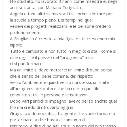
Ho studiato, ho lavorato 37 anni come maestra e, negli
anni settanta, con Mariano Turigliatto,
Angela e tanti altri siamo stati tra i primi a lottare per
la scuola a tempo pieno. Bei tempi nei quali
vedevi dei progetti realizzarsi e le persone crederci
profondamente.
A Grugliasco è cresciuta mia figlia e sta crescendo mia
nipote.
Tutto è cambiato e non tutto in meglio; ci sta - come si
dice oggi - è il prezzo del “progresso” mica
ci si può fermare…
Ma un limite si deve mettere: un limite di buon senso
che è senso del bene comune, del rispetto
verso l’ambiente e quindi verso noi stessi; un limite
all’arroganza del potere che ha reciso quel filo
conduttore tra le persone e le istituzioni.
Dopo vari periodi di impegno, avevo perso anch'io quel
filo ma credo di ritrovarlo oggi in
Grugliasco democratica, tra gente che vuole tornare a
partecipare, a dire basta al consumo di
territorio, a dire di no agli abusi in nome del progresso