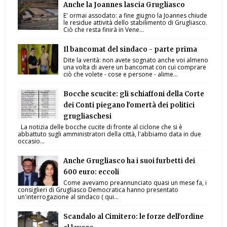
Anche la Joannes lascia Grugliasco
E' ormai assodato: a fine giugno la Joannes chiude
le residue attività dello stabilimento di Grugliasco.
Ciò che resta finirà in Vene...
Il bancomat del sindaco - parte prima
Dite la verità: non avete sognato anche voi almeno
una volta di avere un bancomat con cui comprare
ciò che volete - cose e persone - alime...
Bocche scucite: gli schiaffoni della Corte
dei Conti piegano l'omertà dei politici
grugliaschesi
La notizia delle bocche cucite di fronte al ciclone che si è
abbattuto sugli amministratori della città, l'abbiamo data in due
occasio...
Anche Grugliasco ha i suoi furbetti dei
600 euro: eccoli
Come avevamo preannunciato quasi un mese fa, i
consiglieri di Grugliasco Democratica hanno presentato
un'interrogazione al sindaco ( qui...
Scandalo al Cimitero: le forze dell'ordine