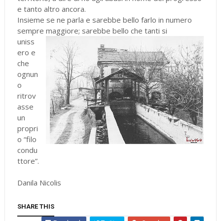
e tanto altro ancora.
Insieme se ne parla e sarebbe bello farlo in numero
sempre maggiore; sarebbe bello che tanti si
uniss
ero e
che
ognun
o
ritrov
asse
un
propri
o “filo
condu
ttore”.
Danila Nicolis
SHARE THIS