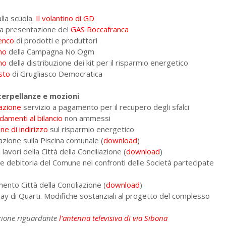
lla scuola.
Il volantino di GD
una presentazione del
GAS Roccafranca
enco
di prodotti e produttori
no
della Campagna No Ogm
no
della distribuzione dei kit per il risparmio energetico
sto
di Grugliasco Democratica
terpellanze e mozioni
azione
servizio a pagamento per il recupero degli sfalci
amenti al bilancio
non ammessi
e di indirizzo
sul risparmio energetico
azione sulla Piscina comunale (
download
)
lavori della Città della Conciliazione (
download
)
ne debitoria del Comune nei confronti delle Società partecipate
ento Città della Conciliazione (
download
)
Gay di Quarti. Modifiche sostanziali al progetto del complesso
azione riguardante
l'antenna televisiva di via Sibona