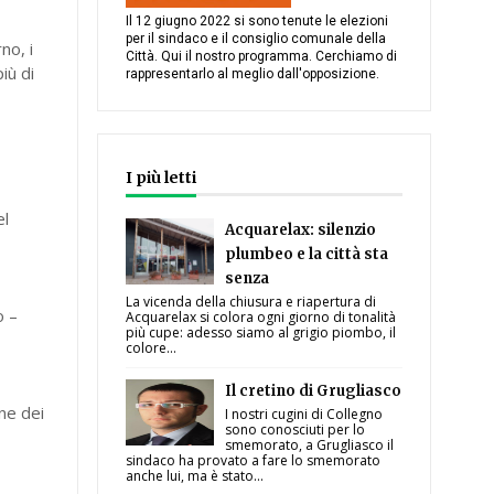
Il 12 giugno 2022 si sono tenute le elezioni
per il sindaco e il consiglio comunale della
no, i
Città. Qui il nostro programma. Cerchiamo di
iù di
rappresentarlo al meglio dall'opposizione.
I più letti
el
Acquarelax: silenzio
plumbeo e la città sta
senza
La vicenda della chiusura e riapertura di
o –
Acquarelax si colora ogni giorno di tonalità
più cupe: adesso siamo al grigio piombo, il
colore...
Il cretino di Grugliasco
one dei
I nostri cugini di Collegno
sono conosciuti per lo
smemorato, a Grugliasco il
sindaco ha provato a fare lo smemorato
anche lui, ma è stato...