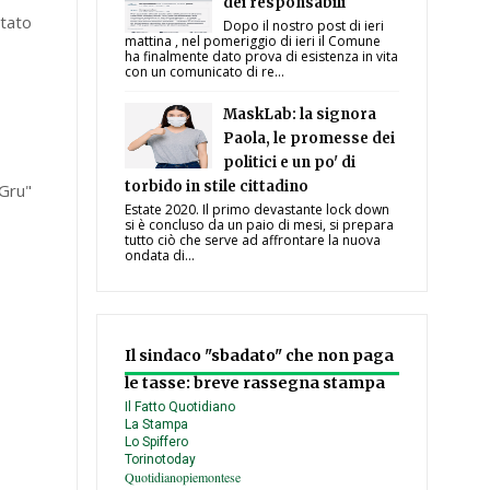
dei responsabili
ntato
Dopo il nostro post di ieri
mattina , nel pomeriggio di ieri il Comune
ha finalmente dato prova di esistenza in vita
con un comunicato di re...
MaskLab: la signora
Paola, le promesse dei
politici e un po' di
torbido in stile cittadino
 Gru"
Estate 2020. Il primo devastante lock down
si è concluso da un paio di mesi, si prepara
tutto ciò che serve ad affrontare la nuova
ondata di...
Il sindaco "sbadato" che non paga
le tasse: breve rassegna stampa
Il Fatto Quotidiano
La Stampa
Lo Spiffero
Torinotoday
Quotidianopiemontese