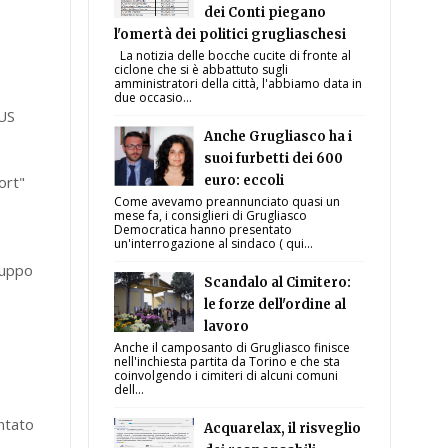
dei Conti piegano
l'omertà dei politici grugliaschesi
La notizia delle bocche cucite di fronte al
ciclone che si è abbattuto sugli
amministratori della città, l'abbiamo data in
due occasio...
CUS
Anche Grugliasco ha i
suoi furbetti dei 600
ort"
euro: eccoli
Come avevamo preannunciato quasi un
mese fa, i consiglieri di Grugliasco
Democratica hanno presentato
un'interrogazione al sindaco ( qui...
iluppo
Scandalo al Cimitero:
le forze dell'ordine al
lavoro
Anche il camposanto di Grugliasco finisce
nell'inchiesta partita da Torino e che sta
coinvolgendo i cimiteri di alcuni comuni
dell...
ntato
Acquarelax, il risveglio