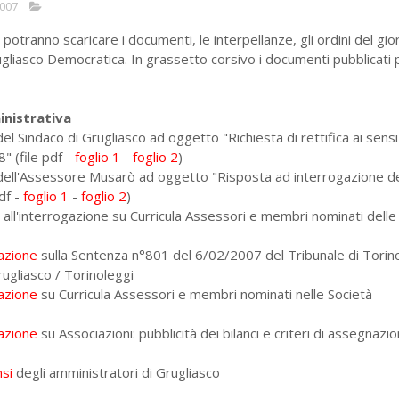
2007
potranno scaricare i documenti, le interpellanze, gli ordini del gior
Grugliasco Democratica. In grassetto corsivo i documenti pubblicati p
nistrativa
el Sindaco di Grugliasco ad oggetto "Richiesta di rettifica ai sensi
8" (file pdf -
foglio 1
-
foglio 2
)
 dell'Assessore Musarò ad oggetto "Risposta ad interrogazione d
df -
foglio 1
-
foglio 2
)
a
all'interrogazione su Curricula Assessori e membri nominati delle
azione
sulla Sentenza n°801 del 6/02/2007 del Tribunale di Torin
ugliasco / Torinoleggi
azione
su Curricula Assessori e membri nominati nelle Società
azione
su Associazioni: pubblicità dei bilanci e criteri di assegnazi
si
degli amministratori di Grugliasco