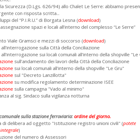
lla Sicurezza (D.Lgs. 626/94) allo Chalet Le Serre: abbiamo prese
rgente con risposta scritta...
luppi del “P.I.R.U.” di Borgata Lesna (
download
)
i assegnazione spazi e locali all’interno del complesso “Le Serre”
nto Viale Gramsci e mezzi di soccorso (
download
)
a
all'interrogazione sulla Città della Conciliazione
a
all'interrogazione sui locali comunali all'interno della shopville "Le
azione
sull'andamento dei lavori della Città della Conciliazione
azione
sui locali comunali all'interno della shopville "Le Gru"
azione
sul "Decreto Lanzillotta"
azione
su modifica regolamento determinazione ISEE
azione
sulla campagna "Vado al minimo"
anza al sig. Sindaco sulla vigilanza notturna
 comunale sulla stazione ferroviaria:
ordine del giorno.
di delibera ad oggetto "Istituzione registro unioni civili" (
potete
 integrale
)
uzione del numero di Assessori