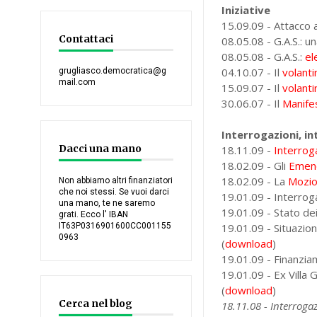
Iniziative
15.09.09 - Attacco a
Contattaci
08.05.08 - G.A.S.: 
08.05.08 - G.A.S.:
el
04.10.07 - Il
volanti
grugliasco.democratica@g
mail.com
15.09.07 - Il
volanti
30.06.07 - Il
Manife
Interrogazioni, in
Dacci una mano
18.11.09 -
Interrog
18.02.09 - Gli
Emend
18.02.09 - La
Mozion
Non abbiamo altri finanziatori
che noi stessi. Se vuoi darci
19.01.09 -
Interrog
una mano, te ne saremo
19.01.09 - Stato dei 
grati. Ecco l' IBAN
IT63P0316901600CC001155
19.01.09 - Situazio
0963
(
download
)
19.01.09 - Finanziam
19.01.09 - Ex Villa 
(
download
)
Cerca nel blog
18.11.08 - Interrog