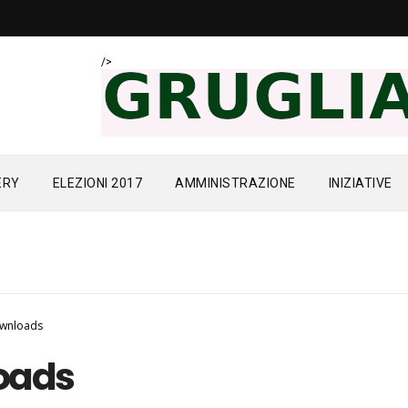
/>
ERY
ELEZIONI 2017
AMMINISTRAZIONE
INIZIATIVE
wnloads
oads