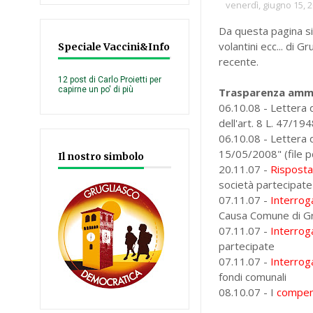
venerdì, giugno 15, 
Da questa pagina si 
volantini ecc... di 
Speciale Vaccini&Info
recente.
12 post di Carlo Proietti per
capirne un po' di più
Trasparenza ammi
06.10.08 - Lettera d
dell'art. 8 L. 47/194
06.10.08 - Lettera
15/05/2008" (file p
Il nostro simbolo
20.11.07 -
Rispost
società partecipate
07.11.07 -
Interrog
Causa Comune di Gr
07.11.07 -
Interrog
partecipate
07.11.07 -
Interrog
fondi comunali
08.10.07 - I
compen