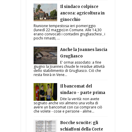
Il sindaco colpisce
ancora: agricoltura in
ginocchio
Riunione tempestosa ieri pomeriggio
(lunedì 22 maggio) in Comune. Alle 14,30
erano convocati i contadini grugliaschesi , i
pochi rimasti, ...
Anche la Joannes lascia
Grugliasco
E' ormai assodato: a fine
giugno la Joannes chiude le residue attività
dello stabilimento di Grugliasco. Ciò che
resta finirà in Vene...
Il bancomat del
sindaco - parte prima
Dite la verità: non avete
sognato anche voi almeno una volta di
avere un bancomat con cui comprare ciò
che volete - cose e persone - alime...
Bocche scucite: gli
schiaffoni della Corte