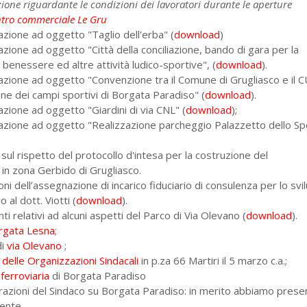
zione riguardante le condizioni dei lavoratori durante le aperture
ntro commerciale Le Gru
azione ad oggetto "Taglio dell'erba" (
download
)
zione ad oggetto "Città della conciliazione, bando di gara per la
benessere ed altre attività ludico-sportive", (
download
).
azione ad oggetto "Convenzione tra il Comune di Grugliasco e il 
one dei campi sportivi di Borgata Paradiso" (
download
).
azione ad oggetto "Giardini di via CNL" (
download
);
azione ad oggetto "Realizzazione parcheggio Palazzetto dello Sp
sul rispetto del protocollo d'intesa per la costruzione del
in zona Gerbido di Grugliasco.
ni dell’assegnazione di incarico fiduciario di consulenza per lo sv
o al dott. Viotti (
download
).
ti relativi ad alcuni aspetti del Parco di Via Olevano (
download
).
rgata Lesna
;
di
via Olevano
;
a delle Organizzazioni Sindacali
in p.za 66 Martiri il 5 marzo c.a.;
ferroviaria
di Borgata Paradiso
arazioni del Sindaco su Borgata Paradiso: in merito abbiamo prese
ente.