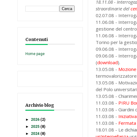
18.11.08 - Interroga
straordinarie del
ce
02.07.08 - Interrog
11.06.08 - Interroga
gestione del centro 
11.06.08 - Interrog
Contenuti
Torino per la gesti
09.06.08 - Interrog
Home page
09.06.08 - Interrog
(
download
).
13.05.08 -
Mozione
termovalorizzatore 
13.05.08 - Motivazio
del Polo universitari
13.05.08 - Chiarimen
11.03.08 -
PIRU Bo
Archivio blog
11.03.08 - Giardini 
11.03.08 -
Iniziativ
►
2026
(2)
11.03.08 -
Fermata 
►
2025
(8)
18.01.08 - Le dichi
►
2024
(8)
un'interpellanza
urg