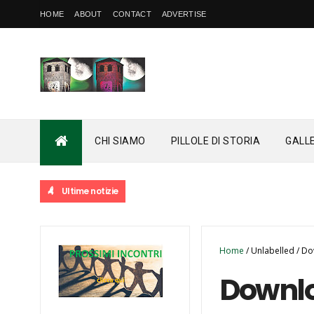
HOME
ABOUT
CONTACT
ADVERTISE
CHI SIAMO
PILLOLE DI STORIA
GALL
Ultime notizie
Home
/
Unlabelled
/
Do
Downl