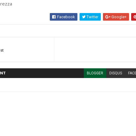
urezza
Facebook
Twitter
Google+
ost
NT
BLOGGER
DISQUS
FAC