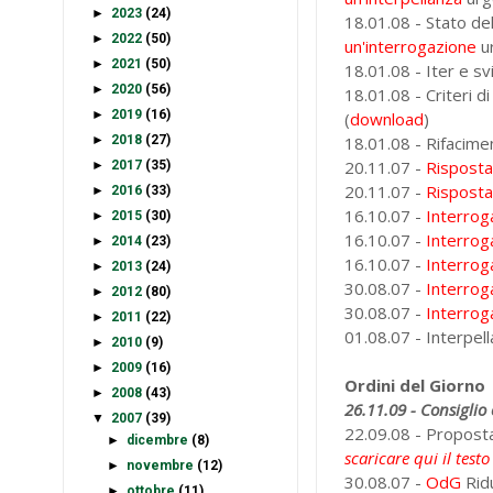
►
2023
(24)
18.01.08 - Stato de
►
2022
(50)
un'interrogazione
u
►
2021
(50)
18.01.08 - Iter e svi
►
2020
(56)
18.01.08 - Criteri d
►
2019
(16)
(
download
)
►
2018
(27)
18.01.08 - Rifacime
20.11.07 -
Rispost
►
2017
(35)
20.11.07 -
Rispost
►
2016
(33)
16.10.07 -
Interrog
►
2015
(30)
16.10.07 -
Interrog
►
2014
(23)
16.10.07 -
Interrog
►
2013
(24)
30.08.07 -
Interrog
►
2012
(80)
30.08.07 -
Interrog
►
2011
(22)
01.08.07 - Interpell
►
2010
(9)
►
2009
(16)
Ordini del Giorno
►
2008
(43)
26.11.09 -
Consiglio
▼
2007
(39)
22.09.08 - Proposta 
►
dicembre
(8)
scaricare qui il testo
►
novembre
(12)
30.08.07 -
OdG
Rid
►
ottobre
(11)