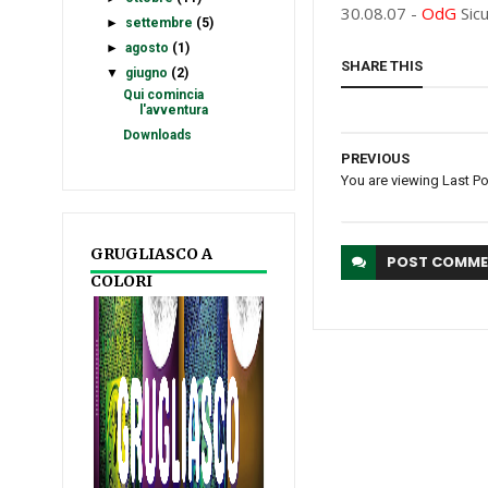
30.08.07 -
OdG
Sic
►
settembre
(5)
►
agosto
(1)
SHARE THIS
▼
giugno
(2)
Qui comincia
l'avventura
Downloads
PREVIOUS
You are viewing Last P
GRUGLIASCO A
POST
COMME
COLORI